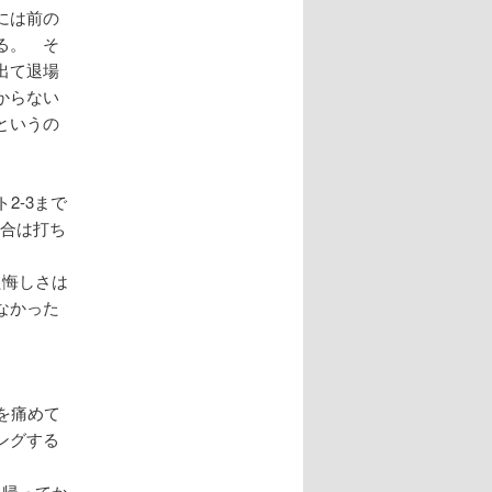
には前の
る。 そ
出て退場
からない
というの
2-3まで
試合は打ち
た悔しさは
なかった
を痛めて
ングする
 帰ってか