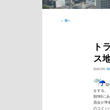
メ
イ
投
←
前へ
ン
稿
メ
ナ
ニ
ビ
ュ
ト
ゲ
ー
ー
ス
シ
ョ
ン
投稿日時:
2
朝
をする。
朝5時に
員会が準
のコイン