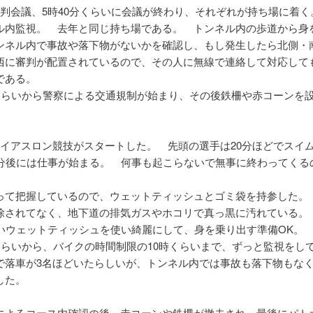
審判会議、5時40分くらいに会議が終わり、それぞれが持ち場に着く
ル内監視。 去年と同じ持ち場である。 トンネル内の歩道から身
ンネル内で事故や落下物がないかを確認し、もし発生したら北側・
西に審判が配置されているので、その人に無線で連絡して対応して
である。
分くらいから警察による交通規制が始まり、その後鉄柵や赤コーンを
ライアスロン競技がスタートした。 先頭の選手は20分ほどでスイ
5分後には仕事が始まる。 何事も起こらないで無事に終わってくる
って把握しているので、ウェットティッシュとゴミ袋を持参した。
除されてなく、地下道の排気ガスやホコリで真っ黒に汚れている。
らいウェットティッシュを使い綺麗にして、身を乗り出す準備OK。
分くらいから、バイクの時間制限の10時くらいまで、ずっと監視を
で落車が3名ほどいたらしいが、トンネル内では事故も落下物もな
した。
によるコース内確認の後、赤コーンや鉄柵が撤去され、最後にパト