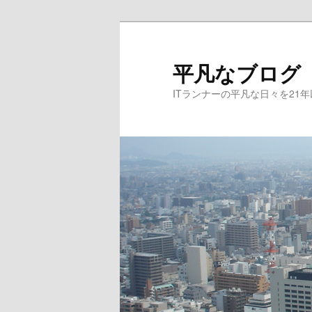
メ
イ
ン
平凡なブログ
コ
ITランナーの平凡な日々を21
ン
テ
ン
ツ
へ
移
動