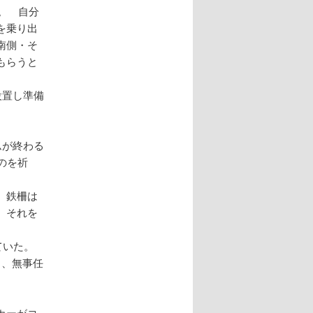
。 自分
を乗り出
南側・そ
もらうと
設置し準備
ムが終わる
のを祈
 鉄柵は
 それを
していた。
く、無事任
カーがコ