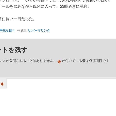
ビールを飲みながら風呂に入って、23時過ぎに就寝。
常に長い一日だった。
平凡な日々
作成者:
U
パーマリンク
ントを残す
※
レスが公開されることはありません。
が付いている欄は必須項目です
※