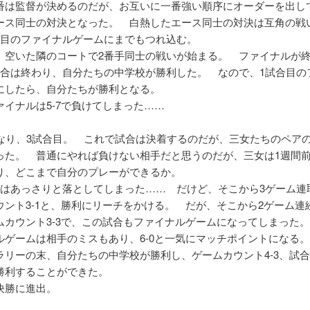
番は監督が決めるのだが、お互いに一番強い順序にオーダーを出し
ース同士の対決となった。 白熱したエース同士の対決は互角の戦
ム目のファイナルゲームにまでもつれ込む。
、空いた隣のコートで2番手同士の戦いが始まる。 ファイナルが
試合は終わり、自分たちの中学校が勝利した。 なので、1試合目の
にしたら、自分たちが勝利となる。
ァイナルは5-7で負けてしまった……
となり、3試合目。 これで試合は決着するのだが、三女たちのペア
った。 普通にやれば負けない相手だと思うのだが、三女は1週間
り、どこまで自分のプレーができるか。
目はあっさりと落としてしまった…… だけど、そこから3ゲーム連
ウント3-1と、勝利にリーチをかける。 だが、そこから2ゲーム連
ムカウント3-3で、この試合もファイナルゲームになってしまった。
ルゲームは相手のミスもあり、6-0と一気にマッチポイントになる
ラリーの末、自分たちの中学校が勝利し、ゲームカウント4-3、試合成
勝利することができた。
決勝に進出。