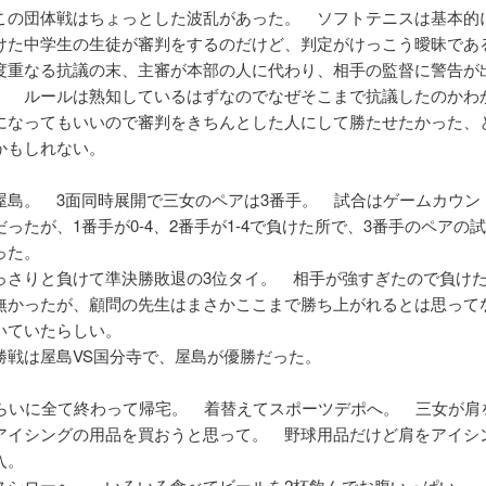
この団体戦はちょっとした波乱があった。 ソフトテニスは基本的
けた中学生の生徒が審判をするのだけど、判定がけっこう曖昧であ
度重なる抗議の末、主審が本部の人に代わり、相手の監督に警告が
。 ルールは熟知しているはずなのでなぜそこまで抗議したのかわ
になってもいいので審判をきちんとした人にして勝たせたかった、
かもしれない。
屋島。 3面同時展開で三女のペアは3番手。 試合はゲームカウント
ったが、1番手が0-4、2番手が1-4で負けた所で、3番手のペアの
った。
っさりと負けて準決勝敗退の3位タイ。 相手が強すぎたので負け
無かったが、顧問の先生はまさかここまで勝ち上がれるとは思って
いていたらしい。
勝戦は屋島VS国分寺で、屋島が優勝だった。
くらいに全て終わって帰宅。 着替えてスポーツデポへ。 三女が肩
アイシングの用品を買おうと思って。 野球用品だけど肩をアイシ
入。
スシローへ。 いろいろ食べてビールを2杯飲んでお腹いっぱい。