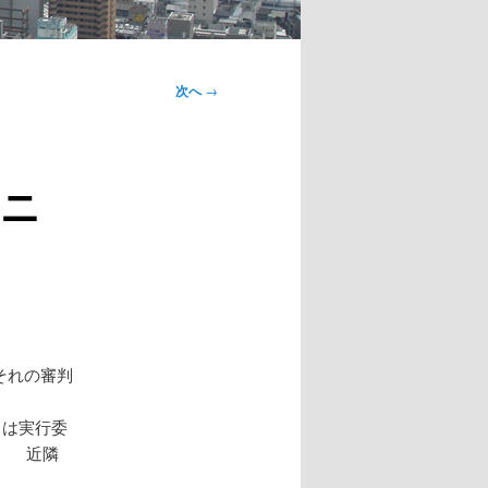
次へ
→
ニ
それの審判
りは実行委
。 近隣