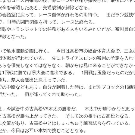
安全を確認したあと、交通規制が解除となる。
の会議室に戻って、レース自体が終わるのを待つ。 まだラン競技
で、11時の関門閉鎖を持って、レースは終わる。
表彰やトランジットでの任務がある人もいるみたいだが、審判員自体
解散となった。
いで亀水運動公園に行く。 今日は高松市の総合体育大会で、三女
団体戦が行われている。 先にトライアスロンの審判の予定を入れ
ちらを優先しなくてはならなく、朝からは見に来ることができな
は1回戦に勝てば県大会に進出できる。 1回戦は玉藻だったのだが
勝ち、県大会進出は決まっていた。
での中断などもあり、自分が到着した時は、まだ別ブロックの1回
所だった。 雨が降ってくれて助かった。
は、今試合中の古高松VS木太の勝者だ。 木太中が勝つかなと思っ
と古高松が勝ち上がってきた。 そして次の相手は古高松となる。
に交流があり、古高松中とはしょっちゅう練習試合を行っている。
だが、今日はお互い本気で挑むこととなる。