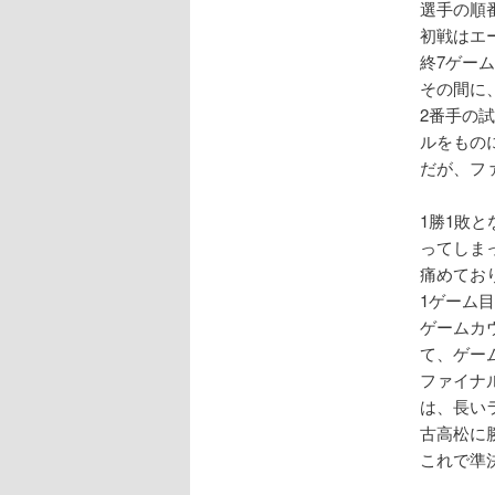
選手の順
初戦はエ
終7ゲー
その間に
2番手の
ルをもの
だが、フ
1勝1敗
ってしま
痛めてお
1ゲーム
ゲームカ
て、ゲー
ファイナ
は、長い
古高松に
これで準