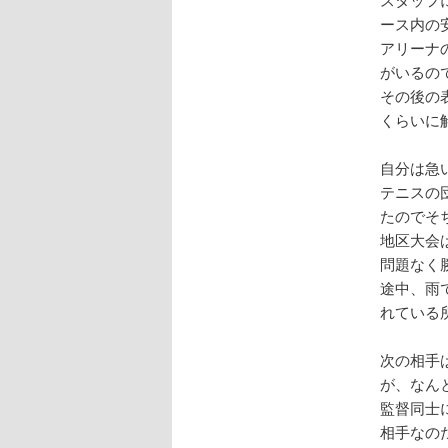
ース内の
アリーナ
がいるの
その後の
くらいに
自分は急
テニスの
たのでそ
地区大会
問題なく
途中、雨
れている
次の相手
が、なん
監督同士
相手なの