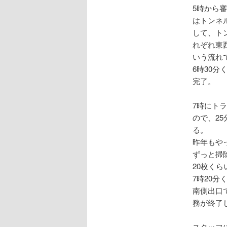
5時から
はトンネ
して、ト
れぞれ東
いう流れ
6時30
完了。
7時にト
ので、2
る。
昨年もや
ずっと掃
20枚く
7時20
南側出口
務が終了
スタッフ