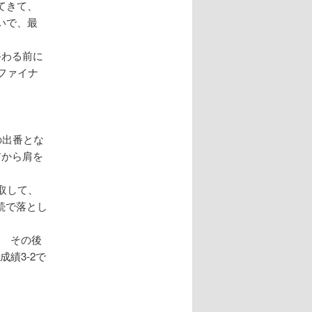
てきて、
いで、最
終わる前に
ファイナ
の出番とな
前から肩を
取して、
続で落とし
。 その後
績3-2で