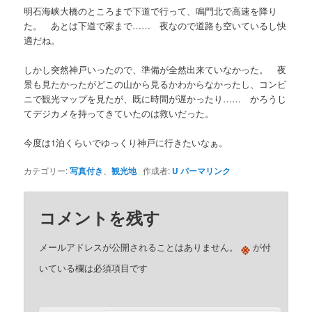
明石海峡大橋のところまで下道で行って、鳴門北で高速を降り
た。 あとは下道で家まで…… 夜なので道路も空いているし快
適だね。
しかし突然神戸いったので、準備が全然出来ていなかった。 夜
景も見たかったがどこの山から見るかわからなかったし、コンビ
ニで観光マップを見たが、既に時間が遅かったり…… かろうじ
てデジカメを持ってきていたのは救いだった。
今度は1泊くらいでゆっくり神戸に行きたいなぁ。
カテゴリー:
写真付き
、
観光地
作成者:
U
パーマリンク
コメントを残す
※
メールアドレスが公開されることはありません。
が付
いている欄は必須項目です