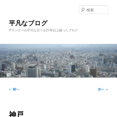
メ
イ
検
ン
索
コ
平凡なブログ
ン
ITランナーの平凡な日々を21年以上綴ったブログ
テ
ン
ツ
へ
移
動
メ
イ
投
←
前へ
次へ
→
ン
稿
メ
ナ
ニ
ビ
ュ
ゲ
神戸
ー
ー