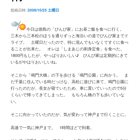
シ
投稿日時:
2008/10/25 土曜日
ョ
ン
今日は徳島の「びんび家」にお昼ご飯を食べに行く。
三木から三本松のほうを通りずっと海沿いの道でびんび家までド
ライブ。 土曜日だったので、特に混んでもいなくてすぐに食べ
ることが出来た。 オレは「しまあじの刺身定食」を食べた。
1800円もしたが、やっぱりおいしい♪ びんび家は定期的にきて
いるがやはりおいしいね。
そこから「鳴門大橋」の下を歩ける「鳴門公園」に向かう。 ま
だ千葉に住んでいる時だっけな、高松に遊びに来て、鳴門公園に
行ったのだが、長女が寝ていたため、車に置いていったので5分
くらいで帰ってきてしまった。 もちろん橋の下も歩いていな
い。
そこに向かっていたのだが、気が変わって神戸まで行くことに。
高速で一気に神戸まで。 1時間ほどで到着。