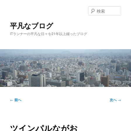
メ
イ
検
ン
索
コ
平凡なブログ
ン
ITランナーの平凡な日々を21年以上綴ったブログ
テ
ン
ツ
へ
移
動
メ
イ
投
←
前へ
次へ
→
ン
稿
メ
ナ
ニ
ビ
ュ
ゲ
ツインパルながお
ー
ー