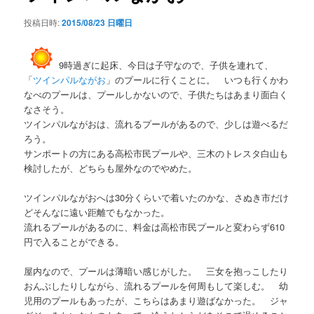
シ
投稿日時:
2015/08/23 日曜日
ョ
ン
9時過ぎに起床、今日は子守なので、子供を連れて、
「
ツインパルながお
」のプールに行くことに。 いつも行くかわ
なべのプールは、プールしかないので、子供たちはあまり面白く
なさそう。
ツインパルながおは、流れるプールがあるので、少しは遊べるだ
ろう。
サンポートの方にある高松市民プールや、三木のトレスタ白山も
検討したが、どちらも屋外なのでやめた。
ツインパルながおへは30分くらいで着いたのかな、さぬき市だけ
どそんなに遠い距離でもなかった。
流れるプールがあるのに、料金は高松市民プールと変わらず610
円で入ることができる。
屋内なので、プールは薄暗い感じがした。 三女を抱っこしたり
おんぶしたりしながら、流れるプールを何周もして楽しむ。 幼
児用のプールもあったが、こちらはあまり遊ばなかった。 ジャ