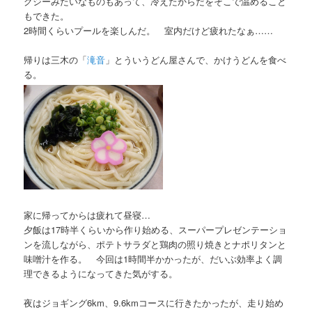
グジーみたいなものもあって、冷えたからだをそこで温めること
もできた。
2時間くらいプールを楽しんだ。 室内だけど疲れたなぁ……
帰りは三木の「
滝音
」とういうどん屋さんで、かけうどんを食べ
る。
家に帰ってからは疲れて昼寝…
夕飯は17時半くらいから作り始める、スーパープレゼンテーショ
ンを流しながら、ポテトサラダと鶏肉の照り焼きとナポリタンと
味噌汁を作る。 今回は1時間半かかったが、だいぶ効率よく調
理できるようになってきた気がする。
夜はジョギング6km、9.6kmコースに行きたかったが、走り始め