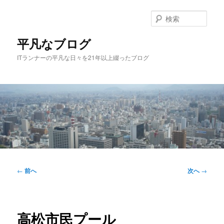
メ
イ
検
ン
索
コ
平凡なブログ
ン
ITランナーの平凡な日々を21年以上綴ったブログ
テ
ン
ツ
へ
移
動
メ
イ
投
←
前へ
次へ
→
ン
稿
メ
ナ
ニ
ビ
ュ
ゲ
高松市民プール
ー
ー