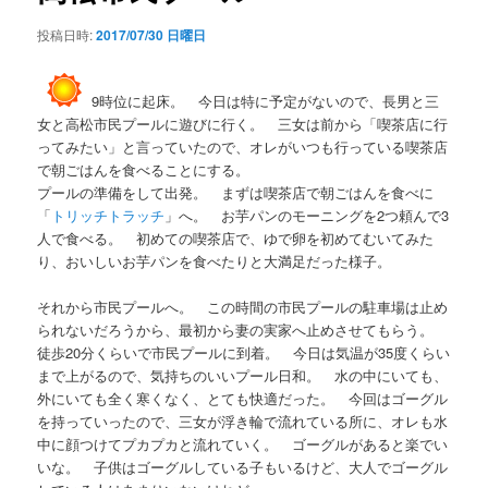
シ
投稿日時:
2017/07/30 日曜日
ョ
ン
9時位に起床。 今日は特に予定がないので、長男と三
女と高松市民プールに遊びに行く。 三女は前から「喫茶店に行
ってみたい」と言っていたので、オレがいつも行っている喫茶店
で朝ごはんを食べることにする。
プールの準備をして出発。 まずは喫茶店で朝ごはんを食べに
「
トリッチトラッチ
」へ。 お芋パンのモーニングを2つ頼んで3
人で食べる。 初めての喫茶店で、ゆで卵を初めてむいてみた
り、おいしいお芋パンを食べたりと大満足だった様子。
それから市民プールへ。 この時間の市民プールの駐車場は止め
られないだろうから、最初から妻の実家へ止めさせてもらう。
徒歩20分くらいで市民プールに到着。 今日は気温が35度くらい
まで上がるので、気持ちのいいプール日和。 水の中にいても、
外にいても全く寒くなく、とても快適だった。 今回はゴーグル
を持っていったので、三女が浮き輪で流れている所に、オレも水
中に顔つけてプカプカと流れていく。 ゴーグルがあると楽でい
いな。 子供はゴーグルしている子もいるけど、大人でゴーグル