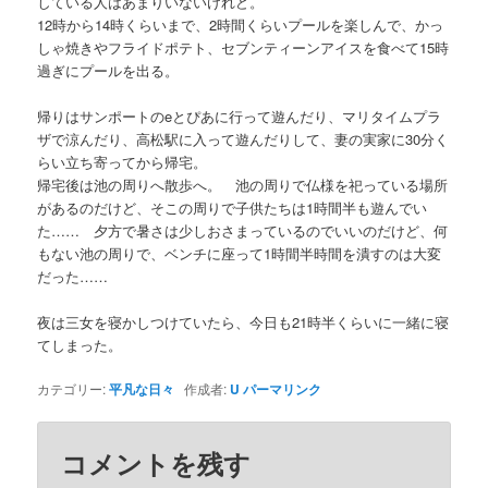
している人はあまりいないけれど。
12時から14時くらいまで、2時間くらいプールを楽しんで、かっ
しゃ焼きやフライドポテト、セブンティーンアイスを食べて15時
過ぎにプールを出る。
帰りはサンポートのeとぴあに行って遊んだり、マリタイムプラ
ザで涼んだり、高松駅に入って遊んだりして、妻の実家に30分く
らい立ち寄ってから帰宅。
帰宅後は池の周りへ散歩へ。 池の周りで仏様を祀っている場所
があるのだけど、そこの周りで子供たちは1時間半も遊んでい
た…… 夕方で暑さは少しおさまっているのでいいのだけど、何
もない池の周りで、ベンチに座って1時間半時間を潰すのは大変
だった……
夜は三女を寝かしつけていたら、今日も21時半くらいに一緒に寝
てしまった。
カテゴリー:
平凡な日々
作成者:
U
パーマリンク
コメントを残す