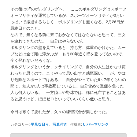
その後は3Fのボルダリングへ。 ここのボルダリングはスポーツ
オーソリティが運営しているが、スポーツオーソリティが2月い
っぱいで撤退するらしく、ボルダリングも無くなる、2月26日が
最終日とのこと。
なので、無くなる前に来ておかなくてはならないと思って、三女
を連れてきたのだ。 自分はやらないが。
ボルダリングの壁を見ていると、持ち方、体重のかけかた、ムー
ブなどは全て頭に浮かぶが、もう20年近く壁を登ってないので、
全く登れないだろうな。
ボルダリングというか、クライミングで、自分の人生はかなり変
わったと思うので、こうやって思い出すと感慨深い。 が、やは
り危険なスポートではある。 自分がやっていた6～7年くらいの
間で、知人が3人は事故死しているし、自分含めて重症を負った
人も何人もいる。 一方陸上や野球では、稀に死亡することはあ
ると思うけど、ほぼゼロといっていいくらい低いと思う。
今日は寒くて疲れたが、久々の練習試合が楽しかった。
カテゴリー:
平凡な日々
、
写真付き
作成者:
U
パーマリンク