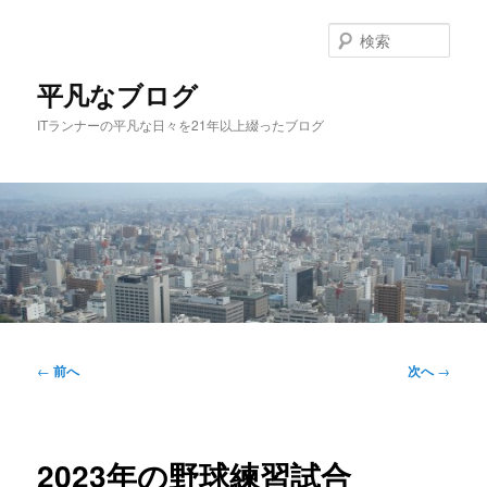
メ
イ
検
ン
索
コ
平凡なブログ
ン
ITランナーの平凡な日々を21年以上綴ったブログ
テ
ン
ツ
へ
移
動
メ
イ
投
←
前へ
次へ
→
ン
稿
メ
ナ
ニ
ビ
ュ
ゲ
2023年の野球練習試合
ー
ー