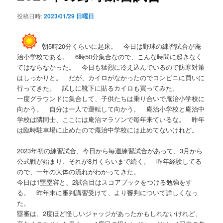
シ
投稿日時:
2023/01/29 日曜日
ョ
ン
朝5時20分くらいに起床。 今日は野球の練習試合が庵
治小学校である。 6時50分集合なので、こんな時間に起きなく
てはならなかった。 今日も猛烈に冷え込んでいるので防寒対策
はしっかりと。 だが、カイロがなかったのでコンビニに買いに
行ってきた。 試しに靴下に貼るカイロも買ってみた。
一度グラウンドに集合して、子供たちは乗り合いで庵治小学校に
向かう。 自分は一人で運転して向かう。 庵治小学校と庵治中
学校は隣同士、ここには庵治マラソンで毎年来ているな。 昨年
は臨時駐車場に止めたので庵治中学校には止めてないけれど。
2023年初の練習試合、今日から毎週練習試合があって、3月から
公式戦が始まり、それが8月くらいまで続く。 昨年経験してる
ので、一年の大体の流れがわかってきた。
今日は1塁塁審と、2試合目はスコアブックをつける勉強をす
る。 昨年末に審判講習受けて、より審判について詳しくなっ
た。
塁審は、2度ほど怪しいジャッジがあったかもしれないけれど、