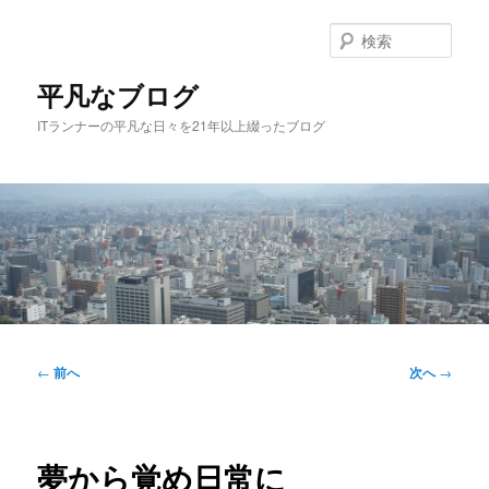
メ
イ
検
ン
索
コ
平凡なブログ
ン
ITランナーの平凡な日々を21年以上綴ったブログ
テ
ン
ツ
へ
移
動
メ
イ
投
←
前へ
次へ
→
ン
稿
メ
ナ
ニ
ビ
ュ
ゲ
夢から覚め日常に
ー
ー