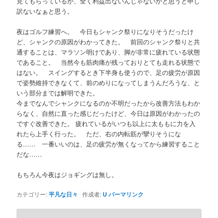
見てもらっているが、全く利益出ないんじゃないかと思うと申し
訳ないなぁと思う。
夜はゴルフ練習へ。 今日もシャンク祭りになりそうだったけ
ど、シャンクの原因がわかってきた。 前回のシャンク祭りと共
通することは、マラソン明けであり、脚が非常に疲れている状態
であること。 当然今も筋肉痛が残っておりとても走れる状態で
はない。 スイングするとき下半身も使うので、足の疲労が原因
で姿勢維持できなくて、前のめりになってしまうんだろうな、と
いう部分までは解明できた。
今までなんでシャンクになるのか不明だったから改善方法もわか
らなく、自然に直った感じだったけど、今日は原因がわかったの
ですぐ改善できた。 疲れているがいつも以上に太ももに力を入
れたら上手く行った。 ただ、右の内転筋が攣りそうにな
る…… 一番いいのは、足の疲労が無くなってから練習すること
だな……
もちろん今夜はジョギングは無し。
カテゴリー:
平凡な日々
作成者:
U
パーマリンク