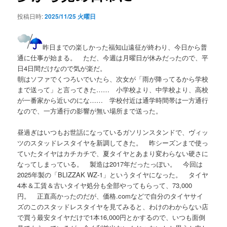
シ
投稿日時:
2025/11/25 火曜日
ョ
ン
昨日までの楽しかった福知山遠征が終わり、今日から普
通に仕事が始まる。 ただ、今週は月曜日が休みだったので、平
日4日間だけなので気が楽だ。
朝はソファでくつろいでいたら、次女が「雨が降ってるから学校
まで送って」と言ってきた…… 小学校より、中学校より、高校
が一番家から近いのにな…… 学校付近は通学時間帯は一方通行
なので、一方通行の影響が無い場所まで送った。
昼過ぎはいつもお世話になっているガソリンスタンドで、ヴィッ
ツのスタッドレスタイヤを新調してきた。 昨シーズンまで使っ
ていたタイヤはカチカチで、夏タイヤとあまり変わらない硬さに
なってしまっている。 製造は2017年だったっぽい。 今回は
2025年製の「BLIZZAK WZ-1」というタイヤになった。 タイヤ
4本＆工賃＆古いタイヤ処分も全部やってもらって、73,000
円。 正直高かったのだが、価格.comなどで自分のタイヤサイ
ズのこのスタッドレスタイヤを見てみると、わけのわからない店
で買う最安タイヤだけで1本16,000円とかするので、いつも面倒