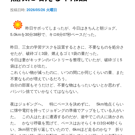
シ
投稿日時:
2026/05/26 火曜日
ョ
ン
昨日サボってしまったが、今日はきちんと朝ジョグ。
5.0kmを30分38秒で、キロ6分07秒ペースだった。
昨日、三女の学習デスクを設置するときに、不要なものを処分さ
せたが、破砕ゴミ3袋、燃えるゴミ1袋の量だった。
今日は妻がキッチンのパントリーを整理していたが、破砕ゴミ5
袋ほどのゴミが出た。
これくらい物が減ったのに、いつの間にか同じくらいの量、また
不要なものが増えているだろう。
自分の部屋もそうだけど、不要な物はもったいないとか思わず、
バシバシ捨てていかなくてはならない。
夜はジョギングへ。 特にペースを決めずに。 5km地点くらい
に懐中電灯を持ってジョギングの準備でアップをしている人がい
た。 この人はたまに遭遇するのだが、途中でこの人に抜かされ
た。 かなり呼吸を荒げて、ペースはおそらくキロ3分40秒くら
い、3km弱で折り返していたので、6kmほど走るのかな？ 折り