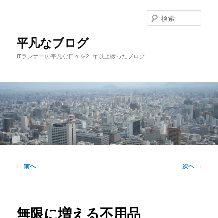
メ
イ
検
ン
索
コ
平凡なブログ
ン
ITランナーの平凡な日々を21年以上綴ったブログ
テ
ン
ツ
へ
移
動
メ
イ
投
←
前へ
次へ
→
ン
稿
メ
ナ
ニ
ビ
ュ
ゲ
無限に増える不用品
ー
ー