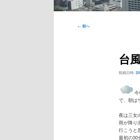
メ
イ
投
←
前へ
ン
稿
メ
ナ
ニ
ビ
ュ
台
ゲ
ー
ー
シ
投稿日時:
2
ョ
ン
今
で、朝は
夜は三女
雨が降り
行こうと
最初の3