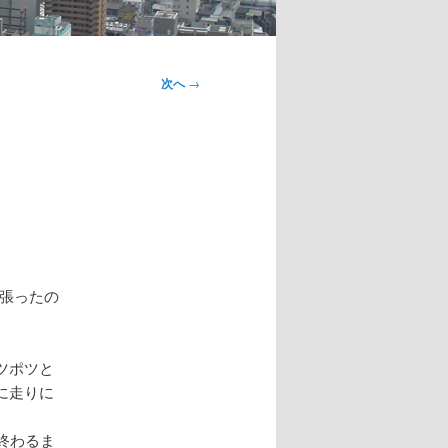
次へ
→
張ったの
ツポツと
に走りに
終わるま