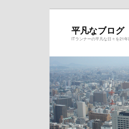
メ
イ
ン
平凡なブログ
コ
ITランナーの平凡な日々を21
ン
テ
ン
ツ
へ
移
動