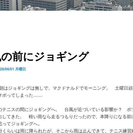
風の前にジョギング
026/06/01 月曜日
朝はジョギングは無しで、マクドナルドでモーニング。 土曜日頑
サボってしまった……
のテニスの間にジョギングへ。 台風が近づいている影響か？ ポ
出してきた。 軽い雨なら走るつもりだったので、本降りになる前
思ってジョギングへ。
0分くらいは雨に降られたが、そこから雨は止んできて、テニス練習