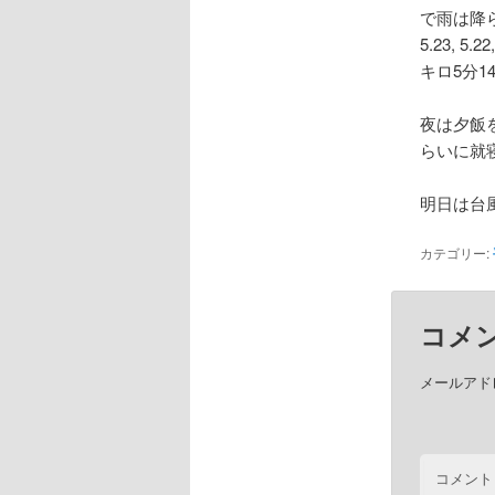
で雨は降
5.23, 5.2
キロ5分1
夜は夕飯
らいに就
明日は台
カテゴリー:
コメ
メールアド
コメント