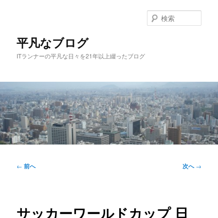
メ
イ
検
ン
索
コ
平凡なブログ
ン
ITランナーの平凡な日々を21年以上綴ったブログ
テ
ン
ツ
へ
移
動
メ
イ
投
←
前へ
次へ
→
ン
稿
メ
ナ
ニ
ビ
ュ
ゲ
サッカーワールドカップ 日
ー
ー