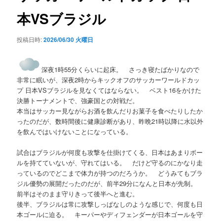
シ
本VSブラジル
ョ
ン
投稿日時:
2026/06/30 火曜日
深夜1時55分くらいに起床。 さっき寝たばかりなので
非常に眠いが、深夜2時からキックオフのサッカーワールドカッ
プ 日本VSブラジルを見なくてはならない。 ベスト16をかけた
決勝トーナメントで、強豪国との対戦だ。
本当はサッカー見ながらお酒を飲んだりお菓子を食べたりしたか
ったのだが、数時間後に健康診断があり、昨晩21時以降に水以外
を飲んではいけないことになっている。
試合はブラジルが何度も攻撃を仕掛けてくる、日本はあまりボー
ルを持てていないが、守れてはいる。 だけど守るのにかなり走
っているのでどこまで体力が持つのだろうか。 どうみてもブラ
ジル優勢の展開だったのだが、前半29分になんと日本が先制。
前半はそのまま守りきって後半へと進む。
後半、ブラジルは常に攻撃しっぱなしのような感じで、何度も日
本ゴールに迫る。 キーパーやディフェンダーが日本ゴールを守