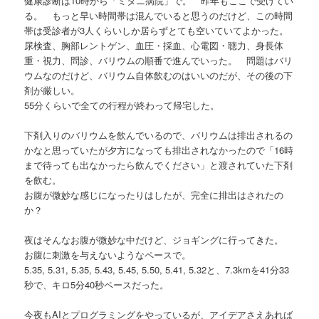
健康診断は10時から「ミタニ病院」で。 昨年もここで受けてい
る。 もっと早い時間帯は混んでいると思うのだけど、この時間
帯は受診者が3人くらいしか居らずとても空いていてよかった。
尿検査、胸部レントゲン、血圧・採血、心電図・聴力、身長体
重・視力、問診、バリウムの順番で進んでいった。 問題はバリ
ウムなのだけど、バリウム自体飲むのはいいのだが、その後の下
剤が厳しい。
55分くらいで全ての行程が終わって帰宅した。
下剤入りのバリウムを飲んでいるので、バリウムは排出されるの
かなと思っていたが夕方になっても排出されなかったので「16時
まで待っても出なかったら飲んでください」と渡されていた下剤
を飲む。
お腹が微妙な感じになったりはしたが、完全に排出はされたの
か？
夜はそんなお腹が微妙な中だけど、ジョギングに行ってきた。
お腹に刺激を与えないようなペースで。
5.35, 5.31, 5.35, 5.43, 5.45, 5.50, 5.41, 5.32と、7.3kmを41分33
秒で、キロ5分40秒ペースだった。
今夜もAIとプログラミングをやっているが、アイデアさえあれば