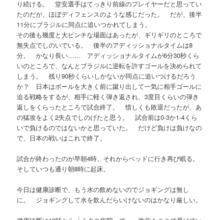
り続ける。 堂安選手はてっきり前線のプレイヤーだと思ってい
たのだが、ほぼディフェンスのような感じだった。 だが、後半
11分にブラジルに同点に追いつかれてしまう。
その後も幾度と大ピンチな場面はあったが、ギリギリのところで
無失点でしのいでいる。 後半のアディッショナルタイムは8
分。 かなり長い…… アディッショナルタイムが6分30秒くら
いのところで、なんとブラジルに逆転を許すゴールを決められて
しまう。 残り90秒くらいしかないが同点に追いつけるだろう
か？ 日本はボールを大きく前に蹴り出して一気に相手ゴールに
迫る戦略をするが、相手に軽く弾き返され、3度目くらいの弾き
返しをくらったところで試合終了。 惜しくも敗退だったが、あ
の猛攻をよく2失点でしのげたと思う。 試合前は0-3か1-4くら
いで負けるのではないかと思っていた。 だけど負けは負けなの
で、日本の戦いはこれで終了。
試合が終わったのが早朝4時、それからベッドに行き再び眠る。
そしていつも通り朝8時に起床。
今日は健康診断で、もう水の飲めないのでジョギングは無し
に。 ジョギングして水を飲んだらいけないのはかなり厳しい。