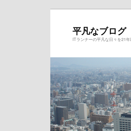
メ
イ
ン
平凡なブログ
コ
ITランナーの平凡な日々を21
ン
テ
ン
ツ
へ
移
動