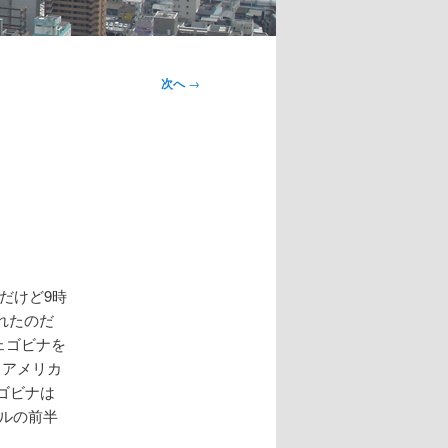
次へ
→
だけど9時
れたのだ
ェゴビナを
、アメリカ
ゴビナは
ルの前半