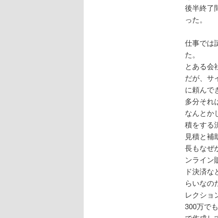
後半終了
った。
仕事では
た。
とある会
だが、サ
に頼んで
多分それ
なんとか
積をする
見積と補
長もなぜ
ンライン
ド決済な
らいなの
レクショ
300万
で作成し