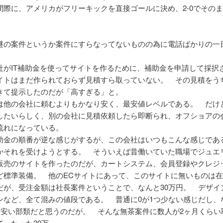
間際に、アメリカがフリーキックを直接ゴールに決め、2-0でその
謎の案件というか案件にすらなってないものの為に電話ばかりの一
社がIT補助金を使ってサイトを作るために、補助金を申請して採
イトはまだ作られておらず見積すら取っていない。 その見積をう
きて提示したのだが「高すぎる」と。
は他の会社に頼むよりもかなり安く、最安値レベルである。 だけ
したいらしく、別の会社に見積依頼したら即断られ、オフショアの
流れになっている。
助金の順番が逆な感じがするが、この会社はいつもこんな感じであ
かそれを受けようとする。 そういえば昔働いていた職場でジュエ
販売のサイトを作ったのだが、カートシステム、会員登録やクレジ
ど標準装備。 他のECサイトにあって、このサイトに無いものは
だが、受注金額は社長案件ということで、なんと30万円。 デザイ
ンなど、全て混みの値段である。 普通に0が1つ少ない感じだし、
でも安い部類だと思うのだが。 そんな無茶案件に数人が2ヶ月くらい
て、たった30万。