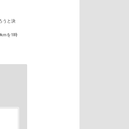
ろうと決
、12.9kmを1時