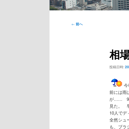
メ
イ
投
←
前へ
ン
稿
メ
ナ
ニ
ビ
ュ
相
ゲ
ー
ー
シ
投稿日時:
2
ョ
ン
今
前には雨
が…… 
見た。 
10人で
全然シュ
も、ブラ