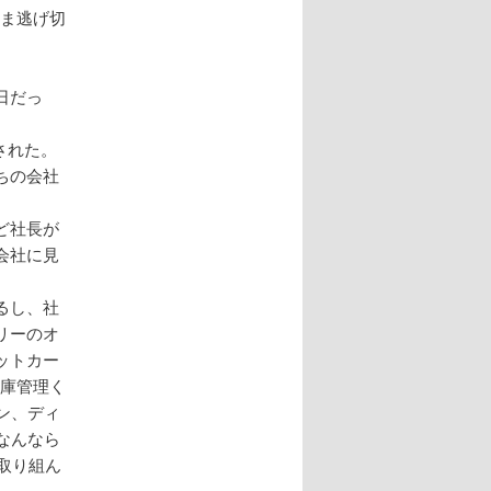
まま逃げ切
日だっ
択された。
ちの会社
ど社長が
会社に見
るし、社
リーのオ
ットカー
在庫管理く
ン、ディ
なんなら
取り組ん