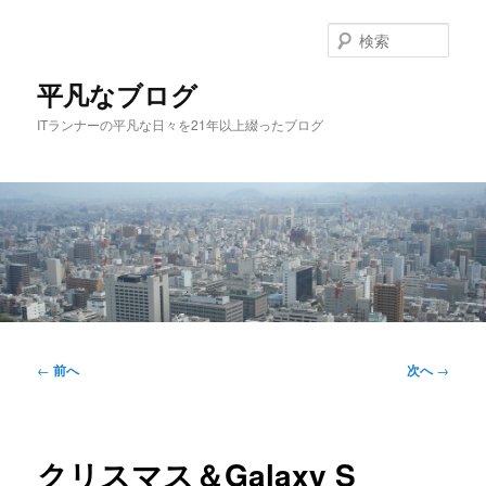
メ
イ
検
ン
索
コ
平凡なブログ
ン
ITランナーの平凡な日々を21年以上綴ったブログ
テ
ン
ツ
へ
移
動
メ
イ
投
←
前へ
次へ
→
ン
稿
メ
ナ
ニ
ビ
ュ
ゲ
クリスマス＆Galaxy S
ー
ー