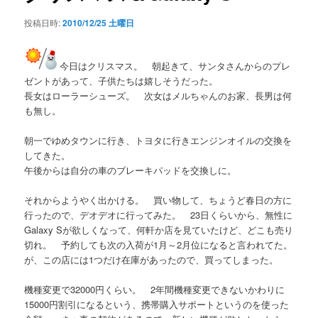
シ
投稿日時:
2010/12/25 土曜日
ョ
ン
今日はクリスマス。 朝起きて、サンタさんからのプレ
ゼントがあって、子供たちは嬉しそうだった。
長女はローラーシューズ。 次女はメルちゃんのお家、長男は何
も無し。
朝一でゆめタウンに行き、トヨタに行きエンジンオイルの交換を
してきた。
午後からは自分の車のブレーキパッドを交換しに。
それからようやく出かける。 買い物して、ちょうど春日の方に
行ったので、デオデオに行ってみた。 23日くらいから、無性に
Galaxy Sが欲しくなって、何軒か店を見ていたけど、どこも売り
切れ。 予約しても次の入荷が1月～2月位になると言われてた。
が、この店には1つだけ在庫があったので、買ってしまった。
機種変更で32000円くらい。 2年間機種変更できないかわりに
15000円割引になるという、携帯購入サポートというのを使った