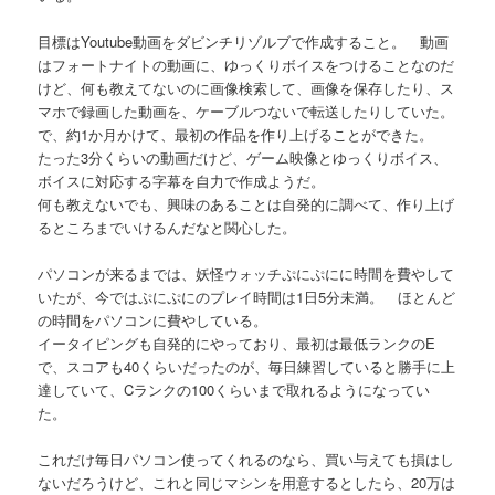
目標はYoutube動画をダビンチリゾルブで作成すること。 動画
はフォートナイトの動画に、ゆっくりボイスをつけることなのだ
けど、何も教えてないのに画像検索して、画像を保存したり、ス
マホで録画した動画を、ケーブルつないで転送したりしていた。
で、約1か月かけて、最初の作品を作り上げることができた。
たった3分くらいの動画だけど、ゲーム映像とゆっくりボイス、
ボイスに対応する字幕を自力で作成ようだ。
何も教えないでも、興味のあることは自発的に調べて、作り上げ
るところまでいけるんだなと関心した。
パソコンが来るまでは、妖怪ウォッチぷにぷにに時間を費やして
いたが、今ではぷにぷにのプレイ時間は1日5分未満。 ほとんど
の時間をパソコンに費やしている。
イータイピングも自発的にやっており、最初は最低ランクのE
で、スコアも40くらいだったのが、毎日練習していると勝手に上
達していて、Cランクの100くらいまで取れるようになってい
た。
これだけ毎日パソコン使ってくれるのなら、買い与えても損はし
ないだろうけど、これと同じマシンを用意するとしたら、20万は