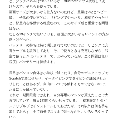
と、タッチパネルはついているが、Bluetoothマウス接続してあ
げたので、そちらを使っている。
画面サイズが大きいから仕方ないのだけど、重量は2kgとヘビー
級。 子供の使い方的に、リビングでやったり、和室でやったり
と、部屋内を移動する程度なので、このサイズ感と重量でも問題
はない。
むしろ13インチで軽いよりも、画面が大きいから15インチの方が
良さげだった。
バッテリーの持ちは特に明記されてないのだけど、リビングに充
電ケーブルを設置してあり、そこで使うときは充電しながら、和
室で使うときはバッテリーで、とやっているが、全く問題は無い
程度にバッテリーは持続する。
長男はパソコン自体は小学校で触ったり、自分のデスクトップで
Scratchで遊ばせたり、イータイピングでタイピング練習させた
りしたことはあるが、自由にいつでも触れるものではないので、
たまにしか触っていない。
それが、期間限定ではあれ、自分専用のマシンが貰えたことで大
喜びしていて、毎日3時間くらい触っている。 初期設定とダビ
ンチリゾルブはインストールしてあげたが、それ以外は何も手を
出しておらず、全て自分でスマホで調べながら、いろいろやって
いる。