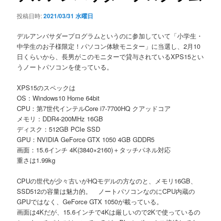
シ
投稿日時:
2021/03/31 水曜日
ョ
ン
デルアンバサダープログラムというのに参加していて「小学生・
中学生のお子様限定！パソコン体験モニター」に当選し、2月10
日くらいから、長男がこのモニターで貸与されているXPS15とい
うノートパソコンを使っている。
XPS15のスペックは
OS：Windows10 Home 64bit
CPU：第7世代インテルCore i7-7700HQ クアッドコア
メモリ：DDR4-200MHz 16GB
ディスク：512GB PCIe SSD
GPU：NVIDIA GeForce GTX 1050 4GB GDDR5
画面：15.6インチ 4K(3840×2160)＋タッチパネル対応
重さは1.99kg
CPUの世代が少々古いがHQモデルの方なのと、メモリ16GB、
SSD512の容量は魅力的。 ノートパソコンなのにCPU内蔵の
GPUではなく、GeForce GTX 1050が載っている。
画面は4Kだが、15.6インチで4Kは厳しいので2Kで使っているの