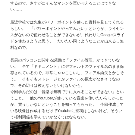
するので、さすがにそんなマシンを買い与えることはできな
い……
最近学校では先生がパワーポイントを使った資料を見せてくれる
らしい。 「パワーポイントやってみたい」というが、ライセン
スがないので使わせることができないが、代わりにGoogleスライ
ドを使わせようと思う。 だいたい同じようなことが出来るし無
料なので。
長男のパソコンに関する課題は「ファイル管理」ができていな
い。 全て「ドキュメント」にデフォルトのファイル名のまま保
存されているので、非常にややこしいし、フィアル紛失とかしそ
う。 そもそもストレージとかファイルの概念がなさそうなの
で、その辺りは教えないといけないかも。
今回学んだのは「音楽は無料で手に入れることができない」とい
うこと。 他のYoutuberが使っている音楽を使いたいらしかった
が、買うしかないということを知ってもらった。 今回作成して
いる映像は作成するだけでYoutubeに投稿はしないけど、そうい
う権利関係も学んでいかなくてはならない。