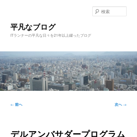
メ
イ
検
ン
索
コ
平凡なブログ
ン
ITランナーの平凡な日々を21年以上綴ったブログ
テ
ン
ツ
へ
移
動
メ
イ
投
←
前へ
次へ
→
ン
稿
メ
ナ
ニ
ビ
ュ
ゲ
デルアンバサダープログラム
ー
ー