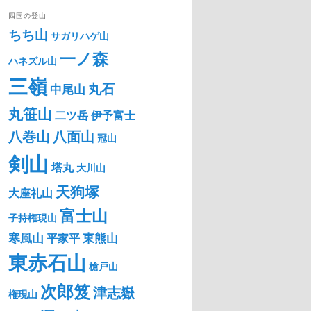
四国の登山
ちち山
サガリハゲ山
一ノ森
ハネズル山
三嶺
丸石
中尾山
丸笹山
二ツ岳
伊予富士
八巻山
八面山
冠山
剣山
塔丸
大川山
天狗塚
大座礼山
富士山
子持権現山
寒風山
東熊山
平家平
東赤石山
槍戸山
次郎笈
津志嶽
権現山