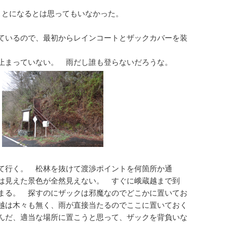
ことになるとは思ってもいなかった。
ているので、最初からレインコートとザックカバーを装
止まっていない。 雨だし誰も登らないだろうな。
て行く。 松林を抜けて渡渉ポイントを何箇所か通
は見えた景色が全然見えない。 すぐに峨蔵越まで到
まる。 探すのにザックは邪魔なのでどこかに置いてお
越は木々も無く、雨が直接当たるのでここに置いておく
んだ、適当な場所に置こうと思って、ザックを背負いな