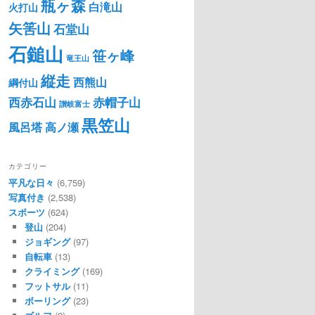
瓶ヶ森
白滝山
火打山
矢筈山
石堂山
石鎚山
笹ヶ峰
竜王山
縦走
西熊山
綱付山
西赤石山
赤帽子山
讃岐富士
黒笠山
風呂塔
高ノ瀬
カテゴリー
平凡な日々
(6,759)
写真付き
(2,538)
スポーツ
(624)
登山
(204)
ジョギング
(97)
自転車
(13)
クライミング
(169)
フットサル
(11)
ボーリング
(23)