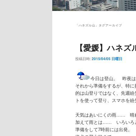
メ
イ
「
ハネズル山
」タグアーカイブ
ン
メ
ニ
【愛媛】ハネズ
ュ
ー
投稿日時:
2015/04/05 日曜日
今日は登山。 昨夜は
それから準備をするが、特に
的は山登りではなく、先週紛
トを使って登り、スマホを紛
天気はあいにくの雨…… 晴
加えて雨とは…… いろいろ
準備をして7時前には出発。