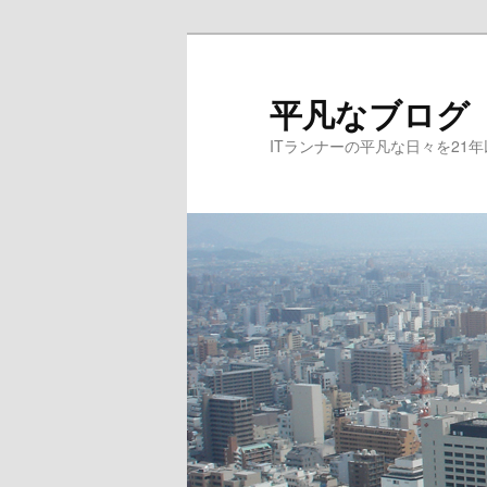
メ
サ
イ
ブ
ン
コ
平凡なブログ
コ
ン
ITランナーの平凡な日々を21
ン
テ
テ
ン
ン
ツ
ツ
へ
へ
移
移
動
動