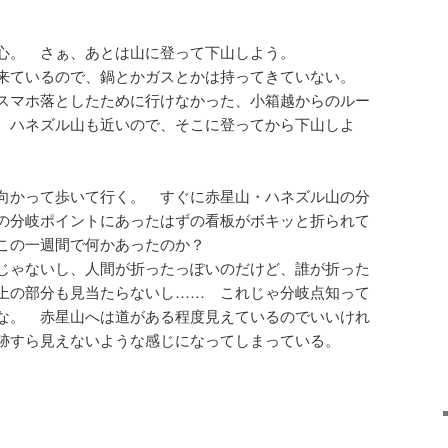
心。 さぁ、あとは山に登って下山しよう。
で来ているので、鍋とかガスとかは持ってきていない。
スマホ落としたために行けなかった、小箱越からのルー
 ハネズル山も近いので、そこに登ってから下山しよ
向かって歩いて行く。 すぐに赤星山・ハネズル山の分
の分岐ポイントにあったはずの看板がボキッと折られて
この一週間で何かあったのか？
じゃないし、人間が折ったっぽいのだけど、誰が折った
上の部分も見当たらないし…… これじゃ分岐点知って
な。 赤星山へは道がある程度見えているのでいいけれ
跡すら見えないような感じになってしまっている。