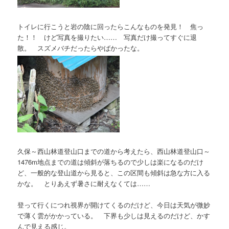
トイレに行こうと岩の陰に回ったらこんなものを発見！ 焦っ
た！！ けど写真を撮りたい…… 写真だけ撮ってすぐに退
散。 スズメバチだったらやばかったな。
久保～西山林道登山口までの道から考えたら、西山林道登山口～
1476m地点までの道は傾斜が落ちるので少しは楽になるのだけ
ど、一般的な登山道から見ると、この区間も傾斜は急な方に入る
かな。 とりあえず暑さに耐えなくては……
登って行くにつれ視界が開けてくるのだけど、今日は天気が微妙
で薄く雲がかかっている。 下界も少しは見えるのだけど、かす
んで見える感じ。