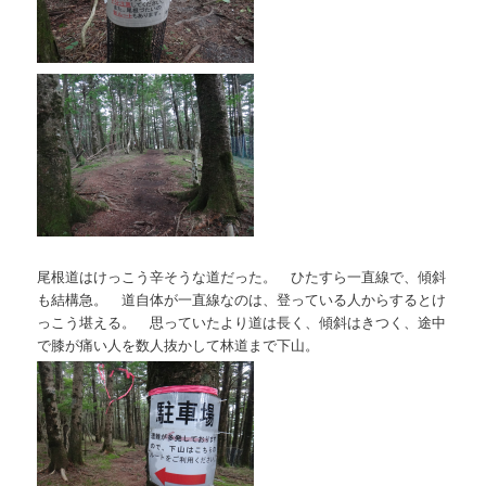
尾根道はけっこう辛そうな道だった。 ひたすら一直線で、傾斜
も結構急。 道自体が一直線なのは、登っている人からするとけ
っこう堪える。 思っていたより道は長く、傾斜はきつく、途中
で膝が痛い人を数人抜かして林道まで下山。