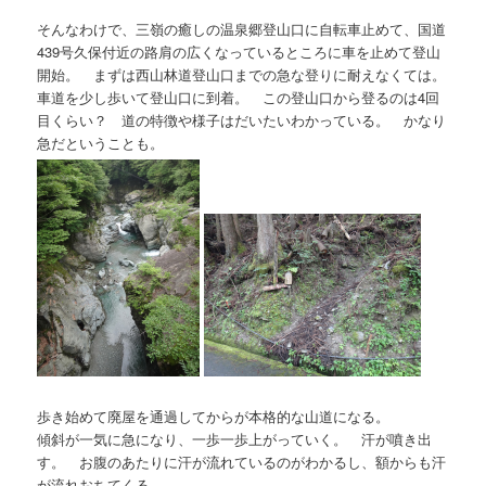
そんなわけで、三嶺の癒しの温泉郷登山口に自転車止めて、国道
439号久保付近の路肩の広くなっているところに車を止めて登山
開始。 まずは西山林道登山口までの急な登りに耐えなくては。
車道を少し歩いて登山口に到着。 この登山口から登るのは4回
目くらい？ 道の特徴や様子はだいたいわかっている。 かなり
急だということも。
歩き始めて廃屋を通過してからが本格的な山道になる。
傾斜が一気に急になり、一歩一歩上がっていく。 汗が噴き出
す。 お腹のあたりに汗が流れているのがわかるし、額からも汗
が流れおちてくる。