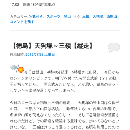
17:02 国道439号駐車地点
カテゴリー:
写真付き
、
スポーツ
、
登山
|
タグ:
三嶺
、
天狗塚
、
西熊山
|
コメントを残す
【徳島】天狗塚～三嶺【縦走】
投稿日時:
2012/07/28 土曜日
今日は登山、4時40分起床、5時過ぎに出発。 今日から
ロンドンオリンピックで、朝TVを付けたら開会式前（？）の様
子が写っていた。 開会式みたいなぁ、とか思い、録画のセット
していたら出発が遅くなってしまった。
今日のコースは天狗塚～三嶺の縦走。 天狗塚の登山口は久保登
山口。 三嶺の下山口は名頃。 昨年秋くらいに台風の影響で、
名頃登山道が使えなくなったらしい。 そして急遽新道が整備さ
れたのだけど、その新道を確認する意味でも、歩いてみないとい
けないな。 三嶺はけっこう登ってるけど、名頃を利用したのは