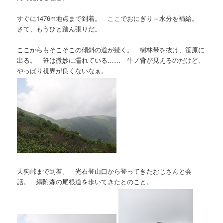
すぐに1476m地点まで到着。 ここでおにぎり＋水分を補給。
さて、もうひと踏ん張りだ。
ここからもそこそこの傾斜の道が続く。 樹林帯を抜け、笹原に
出る。 笹は微妙に濡れている…… 牛ノ背が見えるのだけど、
やっぱり視界が良くないなぁ。
天狗峠まで到着。 光石登山口から登ってきたおじさんと会
話。 綱附森の尾根道を歩いてきたとのこと。