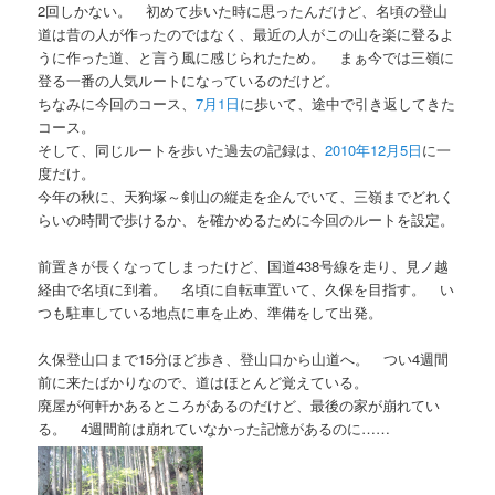
2回しかない。 初めて歩いた時に思ったんだけど、名頃の登山
道は昔の人が作ったのではなく、最近の人がこの山を楽に登るよ
うに作った道、と言う風に感じられたため。 まぁ今では三嶺に
登る一番の人気ルートになっているのだけど。
ちなみに今回のコース、
7月1日
に歩いて、途中で引き返してきた
コース。
そして、同じルートを歩いた過去の記録は、
2010年12月5日
に一
度だけ。
今年の秋に、天狗塚～剣山の縦走を企んでいて、三嶺までどれく
らいの時間で歩けるか、を確かめるために今回のルートを設定。
前置きが長くなってしまったけど、国道438号線を走り、見ノ越
経由で名頃に到着。 名頃に自転車置いて、久保を目指す。 い
つも駐車している地点に車を止め、準備をして出発。
久保登山口まで15分ほど歩き、登山口から山道へ。 つい4週間
前に来たばかりなので、道はほとんど覚えている。
廃屋が何軒かあるところがあるのだけど、最後の家が崩れてい
る。 4週間前は崩れていなかった記憶があるのに……