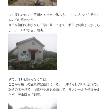
少し疲れたので、三嶺ヒュッテで休もう。 中に入ったら男性1
人の泊り客がいた。
今日が初日で名頃から三嶺に登ってきて、明日は剣山まで歩くら
しい。 いいなぁ、縦走。
さて、オレは帰らなくては。
ここから癒しの温泉郷登山口に下る。 見晴らしのいい広場で、
双子の木を見て、旧造林小屋を経由して、モノレールを何度かま
たぎ、登山口まで到着。