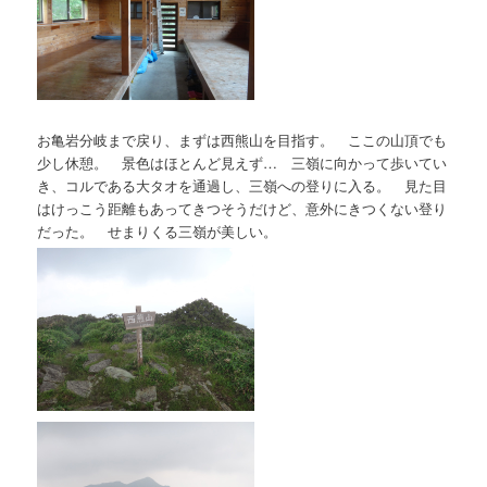
お亀岩分岐まで戻り、まずは西熊山を目指す。 ここの山頂でも
少し休憩。 景色はほとんど見えず… 三嶺に向かって歩いてい
き、コルである大タオを通過し、三嶺への登りに入る。 見た目
はけっこう距離もあってきつそうだけど、意外にきつくない登り
だった。 せまりくる三嶺が美しい。