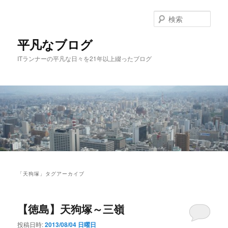
メ
サ
イ
ブ
検
ン
コ
索
コ
ン
平凡なブログ
ン
テ
ITランナーの平凡な日々を21年以上綴ったブログ
テ
ン
ン
ツ
ツ
へ
へ
移
移
動
動
メ
イ
「
天狗塚
」タグアーカイブ
ン
メ
ニ
【徳島】天狗塚～三嶺
ュ
ー
投稿日時:
2013/08/04 日曜日