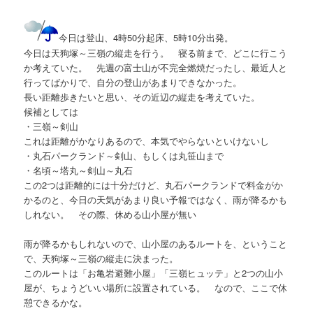
今日は登山、4時50分起床、5時10分出発。
今日は天狗塚～三嶺の縦走を行う。 寝る前まで、どこに行こう
か考えていた。 先週の富士山が不完全燃焼だったし、最近人と
行ってばかりで、自分の登山があまりできなかった。
長い距離歩きたいと思い、その近辺の縦走を考えていた。
候補としては
・三嶺～剣山
これは距離がかなりあるので、本気でやらないといけないし
・丸石パークランド～剣山、もしくは丸笹山まで
・名頃～塔丸～剣山～丸石
この2つは距離的には十分だけど、丸石パークランドで料金がか
かるのと、今日の天気があまり良い予報ではなく、雨が降るかも
しれない。 その際、休める山小屋が無い
雨が降るかもしれないので、山小屋のあるルートを、ということ
で、天狗塚～三嶺の縦走に決まった。
このルートは「お亀岩避難小屋」「三嶺ヒュッテ」と2つの山小
屋が、ちょうどいい場所に設置されている。 なので、ここで休
憩できるかな。