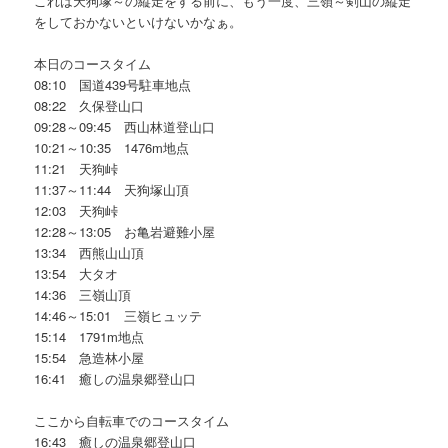
これは天狗塚～の縦走をする前に、もう一度、三嶺～剣山の縦走
をしておかないといけないかなぁ。
本日のコースタイム
08:10 国道439号駐車地点
08:22 久保登山口
09:28～09:45 西山林道登山口
10:21～10:35 1476m地点
11:21 天狗峠
11:37～11:44 天狗塚山頂
12:03 天狗峠
12:28～13:05 お亀岩避難小屋
13:34 西熊山山頂
13:54 大タオ
14:36 三嶺山頂
14:46～15:01 三嶺ヒュッテ
15:14 1791m地点
15:54 急造林小屋
16:41 癒しの温泉郷登山口
ここから自転車でのコースタイム
16:43 癒しの温泉郷登山口