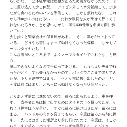
らいかな。 立体駐車場は屋根があるため雪がなかったので、そ
こに座り込んで少し休憩。 アイゼン外して水分補給して、歩き
ながら食べるためのパンを準備して。 しかし疲れたな。 これ
から7km歩くのはだるい…… だれか親切な人が乗せて行ってく
れないだろうか、とか思いながら、国道439号線を名頃方面に歩
いていく。
少し歩くと製薬会社の保養所がある。 そこに車が2台止まって
いる。 どうやら雪にはまって動けなくなった模様。 しかもノ
ーマルタイヤだし！！
こんな雪深いところまで、よくノーマルタイヤでこれたな、と感
心。
脱出できないようなので手伝ってあげる。 もうちょい先まで行
ったがどうしても登れなかったので、バックでここまで降りてき
たが、下りる途中ではまり、 何とか前に抜け出したのだけど、
今度は前にはまり、どちらにも動けなくなった状態だった。
とりあえず前には進めないので、後ろに出られるよう、車を押
す。 当事者たちは抜け出すためにタイヤの下を掘ってたが、そ
れより押すほうが早い。 すぐに後ろに抜け出せたが、後ろには
まる。 ハンドルの向きを変えてもらい、今度は後ろから前に押
す。 先ほどはまった場所より前に行けたので、今度は、そこか
らまっすぐ後ろにバック。 はまらず無事降りることができ