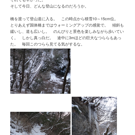
そして今日、どんな登山になるのだろうか。
橋を渡って登山道に入る。 この時点から積雪10～15cm位。
とりあえず国体橋まではウォーミングアップの感覚で。 傾斜も
緩いし、道も広いし。 のんびりと景色を楽しみながら歩いてい
く。 しかし真っ白だ。 途中に3mほどの巨大なつららもあっ
た。 毎回このつらら見てる気がするな。