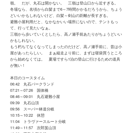
嶺。 だが、丸石は開かない。 三嶺は登山口から近すぎる。
冬場なら、名頃から白髪まで6～7時間かかるだろうから、ちょう
どいいかもしれないけど、白髪～剣山の距離が長すぎる。
避難小屋利用だと、なかなかいい場所にないので、テントもっ
て、行って見たいなぁ。
三嶺から歩いていくとしたら、高ノ瀬手前あたりがちょうどいい
かもしれない。
もう朽ちてなくなってしまったのだけど、高ノ瀬手前に、昔は小
屋があったらしい。 まぁ縦走より前に、まずは寝袋買うところ
から始めなくては。 夏場ですら1泊の登山に行けるための道具
が無い！
本日のコースタイム
06:42 丸石パークランド
07:21～07:26 国体橋
08:46～09:01 丸石避難小屋
09:39 丸石山頂
09:56 スーパー林道分岐
10:15～10:22 休憩
11:04 トラヴァースルート分岐
11:49～11:57 次郎笈山頂