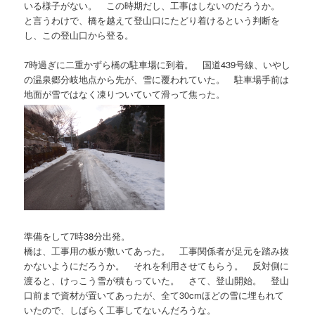
いる様子がない。 この時期だし、工事はしないのだろうか。
と言うわけで、橋を越えて登山口にたどり着けるという判断を
し、この登山口から登る。
7時過ぎに二重かずら橋の駐車場に到着。 国道439号線、いやし
の温泉郷分岐地点から先が、雪に覆われていた。 駐車場手前は
地面が雪ではなく凍りついていて滑って焦った。
準備をして7時38分出発。
橋は、工事用の板が敷いてあった。 工事関係者が足元を踏み抜
かないようにだろうか。 それを利用させてもらう。 反対側に
渡ると、けっこう雪が積もっていた。 さて、登山開始。 登山
口前まで資材が置いてあったが、全て30cmほどの雪に埋もれて
いたので、しばらく工事してないんだろうな。