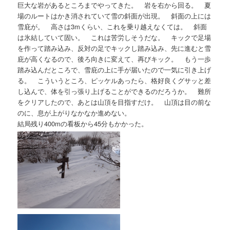
巨大な岩があるところまでやってきた。 岩を右から回る。 夏
場のルートはかき消されていて雪の斜面が出現。 斜面の上には
雪庇が。 高さは3mくらい、これを乗り越えなくては。 斜面
は氷結していて固い。 これは苦労しそうだな。 キックで足場
を作って踏み込み、反対の足でキックし踏み込み、先に進むと雪
庇が高くなるので、後ろ向きに変えて、再びキック。 もう一歩
踏み込んだところで、雪庇の上に手が届いたので一気に引き上げ
る。 こういうところ、ピッケルあったら、格好良くグサッと差
し込んで、体を引っ張り上げることができるのだろうか。 難所
をクリアしたので、あとは山頂を目指すだけ。 山頂は目の前な
のに、息が上がりなかなか進めない。
結局残り400mの看板から45分もかかった。