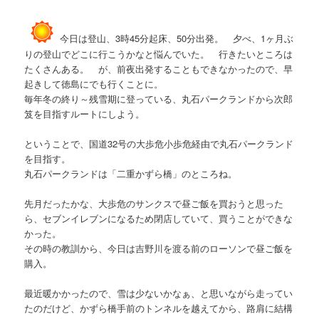
今日は登山、3時45分起床、50分出発。 夕べ、1ヶ月ぶ
りの登山でどこに行こうかなと悩んでいた。 行きたいところは
たくさんある。 が、前夜出発することもできなかったので、早
起きして徳島にでも行くことに。
毎年冬の終り～残雪期に登っている、丸石パークランドから次郎
笈を目指すルートにしよう。
ということで、国道32号の大歩危小歩危経由で丸石パークランド
を目指す。
丸石パークランドは「二重かずら橋」のところね。
先月だったかな、大歩危のサンクスで昼ご飯を買おうと思った
ら、セブンイレブンになるため閉店していて、買うことができな
かった。
その時の教訓から、今日は吉野川を渡る前のローソンで昼ご飯を
購入。
最近暖かかったので、雪は少ないかなぁ、と思いながら走ってい
たのだけど、かずら橋手前のトンネルを越えてから、路肩に結構