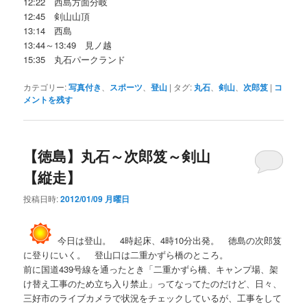
12:22 西島方面分岐
12:45 剣山山頂
13:14 西島
13:44～13:49 見ノ越
15:35 丸石パークランド
カテゴリー:
写真付き
、
スポーツ
、
登山
|
タグ:
丸石
、
剣山
、
次郎笈
|
コ
メントを残す
【徳島】丸石～次郎笈～剣山
【縦走】
投稿日時:
2012/01/09 月曜日
今日は登山。 4時起床、4時10分出発。 徳島の次郎笈
に登りにいく。 登山口は二重かずら橋のところ。
前に国道439号線を通ったとき「二重かずら橋、キャンプ場、架
け替え工事のため立ち入り禁止」ってなってたのだけど、日々、
三好市のライブカメラで状況をチェックしているが、工事をして