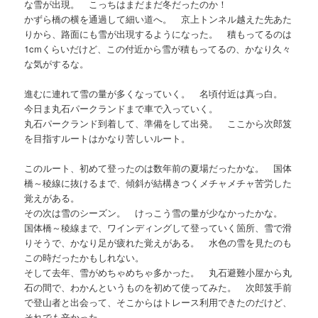
な雪が出現。 こっちはまだまだ冬だったのか！
かずら橋の横を通過して細い道へ。 京上トンネル越えた先あた
りから、路面にも雪が出現するようになった。 積もってるのは
1cmくらいだけど、この付近から雪が積もってるの、かなり久々
な気がするな。
進むに連れて雪の量が多くなっていく。 名頃付近は真っ白。
今日ま丸石パークランドまで車で入っていく。
丸石パークランド到着して、準備をして出発。 ここから次郎笈
を目指すルートはかなり苦しいルート。
このルート、初めて登ったのは数年前の夏場だったかな。 国体
橋～稜線に抜けるまで、傾斜が結構きつくメチャメチャ苦労した
覚えがある。
その次は雪のシーズン。 けっこう雪の量が少なかったかな。
国体橋～稜線まで、ワインディングして登っていく箇所、雪で滑
りそうで、かなり足が疲れた覚えがある。 水色の雪を見たのも
この時だったかもしれない。
そして去年、雪がめちゃめちゃ多かった。 丸石避難小屋から丸
石の間で、わかんというものを初めて使ってみた。 次郎笈手前
で登山者と出会って、そこからはトレース利用できたのだけど、
それでも辛かった。