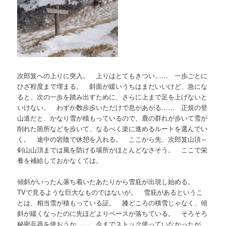
次郎笈への上りに突入。 上りはとてもきつい…… 一歩ごとに
ひざ程度まで埋まる。 斜面が緩いうちはまだいいけど、急にな
ると、次の一歩を踏み出すために、さらに上まで足を上げないと
いけない。 わずか数歩歩いただけで息があがる…… 正規の登
山道だと、かなり雪が積もっているので、鹿の群れが歩いて雪が
削れた箇所などを歩いて、なるべく楽に進めるルートを選んでい
く。 途中の岩陰で休憩を入れる。 ここから先、次郎笈山頂～
剣山山頂までは風を防げる場所がほとんどなさそう。 ここで栄
養を補給しておかなくては。
傾斜がいったん落ち着いたあたりから雪庇が出現し始める。
TVで見るような巨大なものではないが。 雪庇があるというこ
とは、相当雪が積もっている証。 膝どころの積雪じゃなく、傾
斜が緩くなったのに先ほどよりペースが落ちている。 そろそろ
秘密兵器を使おうか…… 今までストック使っていなかったが、