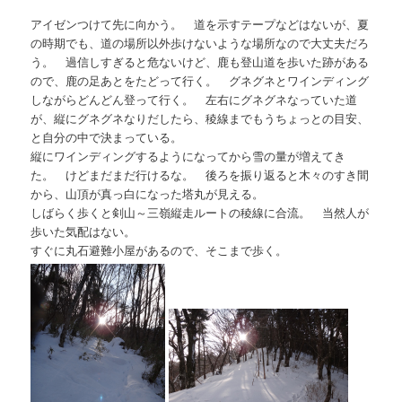
アイゼンつけて先に向かう。 道を示すテープなどはないが、夏
の時期でも、道の場所以外歩けないような場所なので大丈夫だろ
う。 過信しすぎると危ないけど、鹿も登山道を歩いた跡がある
ので、鹿の足あとをたどって行く。 グネグネとワインディング
しながらどんどん登って行く。 左右にグネグネなっていた道
が、縦にグネグネなりだしたら、稜線までもうちょっとの目安、
と自分の中で決まっている。
縦にワインディングするようになってから雪の量が増えてき
た。 けどまだまだ行けるな。 後ろを振り返ると木々のすき間
から、山頂が真っ白になった塔丸が見える。
しばらく歩くと剣山～三嶺縦走ルートの稜線に合流。 当然人が
歩いた気配はない。
すぐに丸石避難小屋があるので、そこまで歩く。