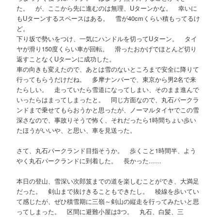
た。 が、ここから先に進むのは無理、Uターンかな。 幸いに
もUターンするスペースはある。 雪が40cmくらい積もってるけ
ど。
下り坂で勢いをつけ、一気にハンドルを切ってUターン。 タイ
ヤが滑り150度くらい車が回転。 滑ったおかげでほとんど切り
返すことなくUターンに成功した。
車の向きも変えたので、あとは雪のないところまで安全に降りて
行ってもらうだけだね。 多摩ナンバーで、東京から男2名で来
たらしい。 走っていたら雪道になってしまい、そのまま進んで
いったらはまってしまったと。 同じ方面なので、丸石パークラ
ンドまで乗せてもらおうかと思ったが、ノーマルタイヤでこの雪
深さなので、事故りそうで怖く、それだったら1時間ちょい歩い
たほうがいいや、と思い、車を見送った。
さて、丸石パークランド目指そうか。 歩くこと1時間半、よう
やく丸石パークランドに到着した。 長かった……
本日の登山、雪深い次郎笈までの道を楽しむことができ、大満足
だった。 剣山まで抜けきることもできたし。 稜線を歩いてい
て感じたが、ぜひ積雪期に三嶺～剣山の縦走を行ってみたいと思
ってしまった。 区間に避難小屋は3つ。 丸石、白髪、三