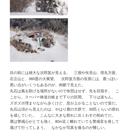
目の前には雄大な次郎笈が見える。 三嶺や矢筈山、塔丸方面、
石立山と、360度の大展望。 次郎笈方面の笹原には、鹿っぽい
黒い点がいくつもあるのが、肉眼で見えた。
丸石は風を防げる場所がないので休憩はせず、先を目指す。 こ
こから、スーパー林道分岐まで下りの区間。 下りは楽ちん。
ズボズボ埋まりながら歩くけど、息が上がることないので楽だ。
丸石山頂から見えたのは、やはり鹿の大群で、30匹くらいの群れ
を成していた。 こんなに大きな群れに出くわすの初めてだ。
鹿は警戒心がとても強く、80m近く離れていても警戒音を発して
逃げて行ってしまう。 なかなか写真を撮るのが難しい。