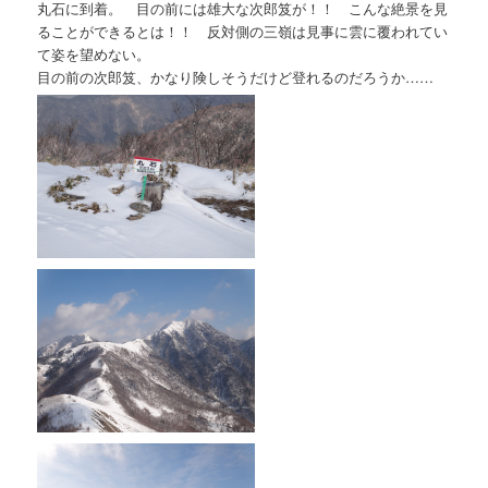
丸石に到着。 目の前には雄大な次郎笈が！！ こんな絶景を見
ることができるとは！！ 反対側の三嶺は見事に雲に覆われてい
て姿を望めない。
目の前の次郎笈、かなり険しそうだけど登れるのだろうか……