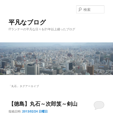
メ
サ
イ
ブ
検
ン
コ
索
コ
ン
平凡なブログ
ン
テ
ITランナーの平凡な日々を21年以上綴ったブログ
テ
ン
ン
ツ
ツ
へ
へ
移
移
動
動
メ
イ
「
丸石
」タグアーカイブ
ン
メ
ニ
【徳島】丸石～次郎笈～剣山
ュ
ー
投稿日時:
2013/02/24 日曜日