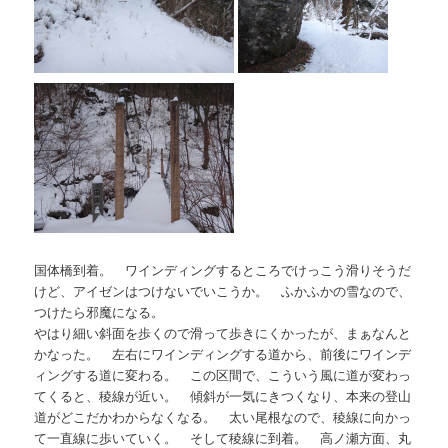
国体橋到着。 ワインディングするところでけっこう滑りそうだ
けど、アイゼンはつけないでいこうか。 ふかふかの雪なので、
つけたら邪魔になる。
やはり細い斜面を歩くので滑って歩きにくかったが、まぁなんと
かなった。 左右にワインディングする道から、前後にワインデ
ィングする道に変わる。 この区間で、こういう風に道が変わっ
てくると、稜線が近い。 傾斜が一気にきつくなり、本来の登山
道がどこだかわからなくなる。 太い尾根なので、稜線に向かっ
て一直線に歩いていく。 そして稜線に到着。 高ノ瀬方面、丸