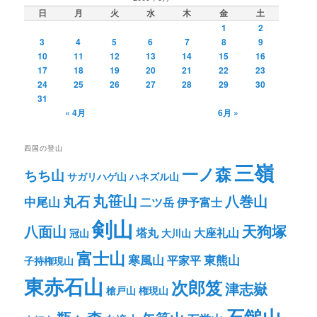
日
月
火
水
木
金
土
1
2
3
4
5
6
7
8
9
10
11
12
13
14
15
16
17
18
19
20
21
22
23
24
25
26
27
28
29
30
31
« 4月
6月 »
四国の登山
三嶺
一ノ森
ちち山
サガリハゲ山
ハネズル山
丸笹山
八巻山
丸石
中尾山
二ツ岳
伊予富士
剣山
八面山
天狗塚
塔丸
大座礼山
冠山
大川山
富士山
寒風山
東熊山
平家平
子持権現山
東赤石山
次郎笈
津志嶽
槍戸山
権現山
石鎚山