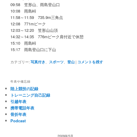
09:58 笠形山、雨島登山口
10:08 雨島峠
11:58～11:59 735.9m三角点
12:08 771mピーク
12:03～12:20 笠形山山頂
14:32～14:35 776mピーク肩付近で休憩
15:10 雨島峠
15:17 雨島登山口に下山
カテゴリー:
写真付き
、
スポーツ
、
登山
|
コメントを残す
年表や備忘録
陸上競技の記録
トレーニング自己記録
引越年表
携帯電話年表
骨折年表
Podcast
2009年5月