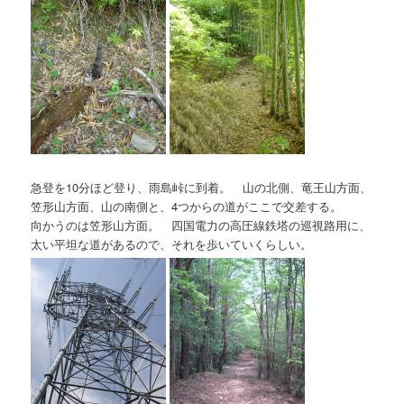
急登を10分ほど登り、雨島峠に到着。 山の北側、竜王山方面、
笠形山方面、山の南側と、4つからの道がここで交差する。
向かうのは笠形山方面。 四国電力の高圧線鉄塔の巡視路用に、
太い平坦な道があるので、それを歩いていくらしい。