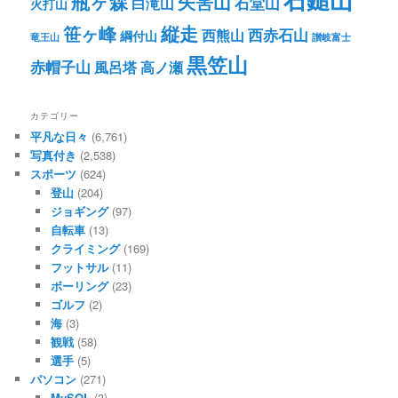
瓶ヶ森
矢筈山
石堂山
白滝山
火打山
笹ヶ峰
縦走
西赤石山
西熊山
綱付山
竜王山
讃岐富士
黒笠山
赤帽子山
風呂塔
高ノ瀬
カテゴリー
平凡な日々
(6,761)
写真付き
(2,538)
スポーツ
(624)
登山
(204)
ジョギング
(97)
自転車
(13)
クライミング
(169)
フットサル
(11)
ボーリング
(23)
ゴルフ
(2)
海
(3)
観戦
(58)
選手
(5)
パソコン
(271)
MySQL
(3)