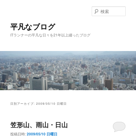
メ
サ
イ
ブ
検
ン
コ
索
コ
ン
平凡なブログ
ン
テ
ITランナーの平凡な日々を21年以上綴ったブログ
テ
ン
ン
ツ
ツ
へ
へ
移
移
動
動
メ
イ
日別アーカイブ:
2009/05/10 日曜日
ン
メ
ニ
笠形山、雨山・日山
ュ
ー
投稿日時:
2009/05/10 日曜日