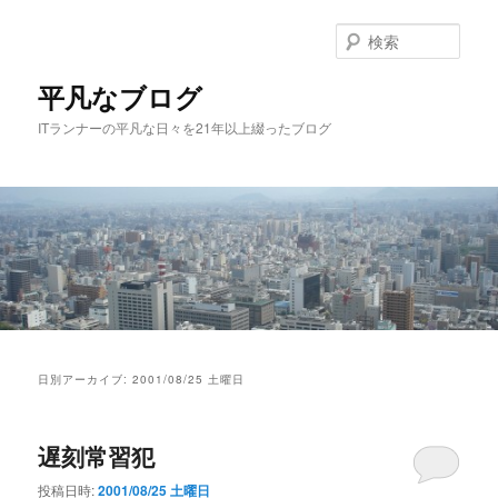
メ
サ
イ
ブ
検
ン
コ
索
コ
ン
平凡なブログ
ン
テ
ITランナーの平凡な日々を21年以上綴ったブログ
テ
ン
ン
ツ
ツ
へ
へ
移
移
動
動
メ
イ
日別アーカイブ:
2001/08/25 土曜日
ン
メ
ニ
遅刻常習犯
ュ
ー
投稿日時:
2001/08/25 土曜日