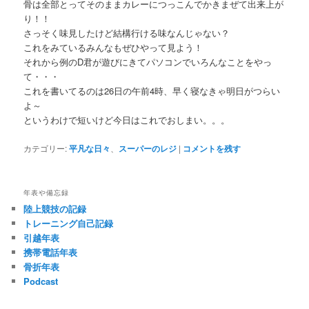
骨は全部とってそのままカレーにつっこんでかきまぜて出来上が
り！！
さっそく味見したけど結構行ける味なんじゃない？
これをみているみんなもぜひやって見よう！
それから例のD君が遊びにきてパソコンでいろんなことをやっ
て・・・
これを書いてるのは26日の午前4時、早く寝なきゃ明日がつらい
よ～
というわけで短いけど今日はこれでおしまい。。。
カテゴリー:
平凡な日々
、
スーパーのレジ
|
コメントを残す
年表や備忘録
陸上競技の記録
トレーニング自己記録
引越年表
携帯電話年表
骨折年表
Podcast