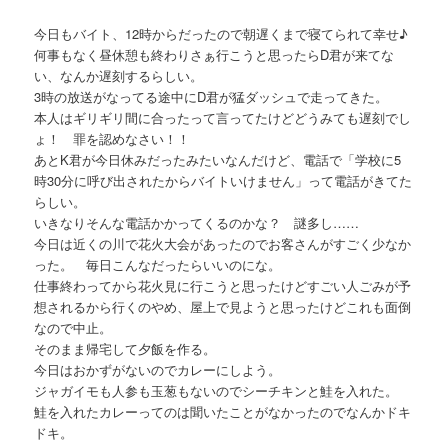
今日もバイト、12時からだったので朝遅くまで寝てられて幸せ♪
何事もなく昼休憩も終わりさぁ行こうと思ったらD君が来てな
い、なんか遅刻するらしい。
3時の放送がなってる途中にD君が猛ダッシュで走ってきた。
本人はギリギリ間に合ったって言ってたけどどうみても遅刻でし
ょ！ 罪を認めなさい！！
あとK君が今日休みだったみたいなんだけど、電話で「学校に5
時30分に呼び出されたからバイトいけません」って電話がきてた
らしい。
いきなりそんな電話かかってくるのかな？ 謎多し……
今日は近くの川で花火大会があったのでお客さんがすごく少なか
った。 毎日こんなだったらいいのにな。
仕事終わってから花火見に行こうと思ったけどすごい人ごみが予
想されるから行くのやめ、屋上で見ようと思ったけどこれも面倒
なので中止。
そのまま帰宅して夕飯を作る。
今日はおかずがないのでカレーにしよう。
ジャガイモも人参も玉葱もないのでシーチキンと鮭を入れた。
鮭を入れたカレーってのは聞いたことがなかったのでなんかドキ
ドキ。