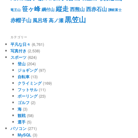
笹ヶ峰
縦走
西赤石山
西熊山
綱付山
竜王山
讃岐富士
黒笠山
赤帽子山
風呂塔
高ノ瀬
カテゴリー
平凡な日々
(6,761)
写真付き
(2,538)
スポーツ
(624)
登山
(204)
ジョギング
(97)
自転車
(13)
クライミング
(169)
フットサル
(11)
ボーリング
(23)
ゴルフ
(2)
海
(3)
観戦
(58)
選手
(5)
パソコン
(271)
MySQL
(3)