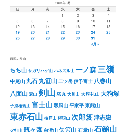
2001年8月
日
月
火
水
木
金
土
1
2
3
4
5
6
7
8
9
10
11
12
13
14
15
16
17
18
19
20
21
22
23
24
25
26
27
28
29
30
31
9月 »
四国の登山
三嶺
一ノ森
ちち山
サガリハゲ山
ハネズル山
丸笹山
八巻山
丸石
中尾山
二ツ岳
伊予富士
剣山
八面山
天狗塚
塔丸
大座礼山
冠山
大川山
富士山
寒風山
東熊山
平家平
子持権現山
東赤石山
次郎笈
津志嶽
槍戸山
権現山
石鎚山
瓶ヶ森
矢筈山
石堂山
白滝山
火打山