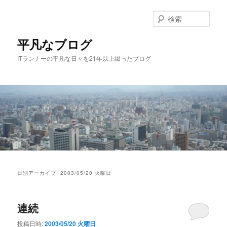
メ
サ
イ
ブ
検
ン
コ
索
コ
ン
平凡なブログ
ン
テ
ITランナーの平凡な日々を21年以上綴ったブログ
テ
ン
ン
ツ
ツ
へ
へ
移
移
動
動
メ
イ
日別アーカイブ:
2003/05/20 火曜日
ン
メ
ニ
連続
ュ
ー
投稿日時:
2003/05/20 火曜日