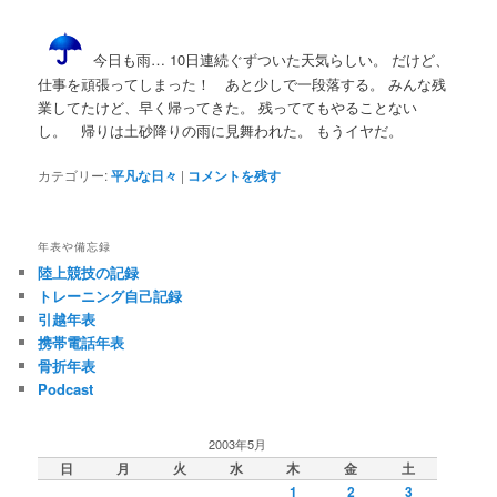
今日も雨… 10日連続ぐずついた天気らしい。 だけど、
仕事を頑張ってしまった！ あと少しで一段落する。 みんな残
業してたけど、早く帰ってきた。 残っててもやることない
し。 帰りは土砂降りの雨に見舞われた。 もうイヤだ。
カテゴリー:
平凡な日々
|
コメントを残す
年表や備忘録
陸上競技の記録
トレーニング自己記録
引越年表
携帯電話年表
骨折年表
Podcast
2003年5月
日
月
火
水
木
金
土
1
2
3