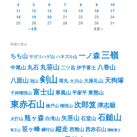
4
5
6
7
8
9
10
11
12
13
14
15
16
17
18
19
20
21
22
23
24
25
26
27
28
29
30
31
« 4月
6月 »
四国の登山
三嶺
一ノ森
ちち山
サガリハゲ山
ハネズル山
丸笹山
八巻山
丸石
中尾山
二ツ岳
伊予富士
剣山
八面山
天狗塚
塔丸
大座礼山
冠山
大川山
富士山
寒風山
東熊山
平家平
子持権現山
東赤石山
次郎笈
津志嶽
槍戸山
権現山
石鎚山
瓶ヶ森
矢筈山
石堂山
白滝山
火打山
笹ヶ峰
縦走
西赤石山
西熊山
綱付山
竜王山
讃岐富士