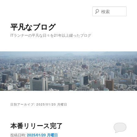
メ
サ
イ
ブ
検
ン
コ
索
コ
ン
平凡なブログ
ン
テ
ITランナーの平凡な日々を21年以上綴ったブログ
テ
ン
ン
ツ
ツ
へ
へ
移
移
動
動
メ
イ
日別アーカイブ:
2025/01/20 月曜日
ン
メ
ニ
本番リリース完了
ュ
ー
投稿日時:
2025/01/20 月曜日