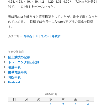
4.58, 4.53, 4.49, 4.49, 4.21, 4.29, 4.33, 4.30と、7.3kmを34分21
秒で、キロ4分41秒ペースだった。
夜はFlutterを触ろうと環境構築をしていたが、途中で眠くなった
ので止める。 目標では今月中にAndroidアプリの完成を目指
す。
カテゴリー:
平凡な日々
|
コメントを残す
年表や備忘録
陸上競技の記録
トレーニング自己記録
引越年表
携帯電話年表
骨折年表
Podcast
2025年1月
日
月
火
水
木
金
土
1
2
3
4