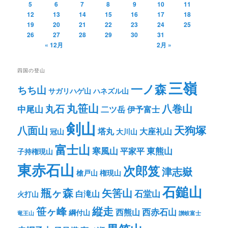
5
6
7
8
9
10
11
12
13
14
15
16
17
18
19
20
21
22
23
24
25
26
27
28
29
30
31
« 12月
2月 »
四国の登山
三嶺
一ノ森
ちち山
サガリハゲ山
ハネズル山
丸笹山
八巻山
丸石
中尾山
二ツ岳
伊予富士
剣山
八面山
天狗塚
塔丸
大座礼山
冠山
大川山
富士山
寒風山
東熊山
平家平
子持権現山
東赤石山
次郎笈
津志嶽
槍戸山
権現山
石鎚山
瓶ヶ森
矢筈山
石堂山
白滝山
火打山
笹ヶ峰
縦走
西赤石山
西熊山
綱付山
竜王山
讃岐富士