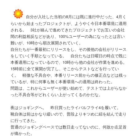
自分が入社した当初の8月には既に進行中だった、4月く
らいから始まったプロジェクトが、ようやく今日本番環境に適用
される。 3社が絡んで進めてきたプロジェクトでお互いの会社
間の利益相反などがあり、100%ユーザーの為になったとは言い
難いが、10時から順次展開されていく。
自分たちが一番最初にリリースをし、その後他の会社がリリース
をしていく手順となっている。 自分たちは日曜日の時点で既に
本番適用になっているので、10時から他の会社が作業を進める。
15時前に全て展開が完了し、そこからテストなどを行ってい
く。 軽微な不具合や、本番リリース前からの修正点などは残っ
ているが、特に何事も無く本番環境への適用は終わった。
問題は、これからユーザーが使い始めて、テストでは上がらなか
った不具合等がどれくらい上がってくるのかだな。
夜はジョギングへ。 昨日買ったライバルフライ4を履いて。
靴自体は前はかなり緩いので、普段よりキツめに紐を結んで走り
に行ってきた。
普通のジョギングペースでは数日走ってないのに、何故か左足首
が痛かった。