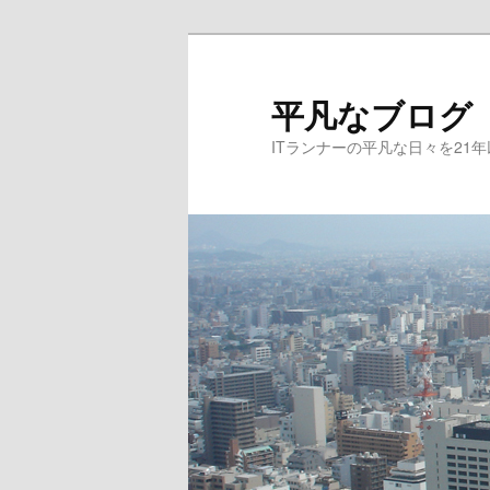
メ
サ
イ
ブ
ン
コ
平凡なブログ
コ
ン
ITランナーの平凡な日々を21
ン
テ
テ
ン
ン
ツ
ツ
へ
へ
移
移
動
動