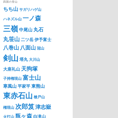
四国の登山
ちち山
サガリハゲ山
一ノ森
ハネズル山
三嶺
丸石
中尾山
丸笹山
二ツ岳
伊予富士
八巻山
八面山
冠山
剣山
塔丸
大川山
天狗塚
大座礼山
富士山
子持権現山
寒風山
東熊山
平家平
東赤石山
槍戸山
次郎笈
津志嶽
権現山
瓶ヶ森
白滝山
火打山