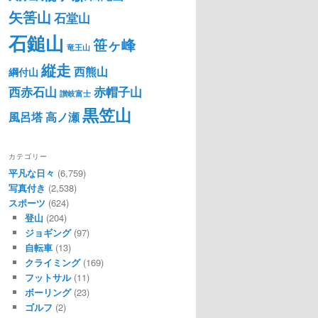
矢筈山
石堂山
石鎚山
笹ヶ峰
竜王山
縦走
西熊山
綱付山
西赤石山
赤帽子山
讃岐富士
黒笠山
風呂塔
高ノ瀬
カテゴリー
平凡な日々
(6,759)
写真付き
(2,538)
スポーツ
(624)
登山
(204)
ジョギング
(97)
自転車
(13)
クライミング
(169)
フットサル
(11)
ボーリング
(23)
ゴルフ
(2)