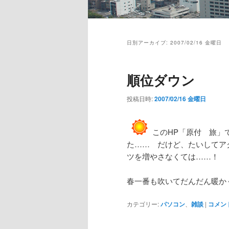
メ
イ
日別アーカイブ:
2007/02/16 金曜日
ン
メ
ニ
順位ダウン
ュ
ー
投稿日時:
2007/02/16 金曜日
このHP「原付 旅」で
た…… だけど、たいしてア
ツを増やさなくては……！
春一番も吹いてだんだん暖か
カテゴリー:
パソコン
、
雑談
|
コメン