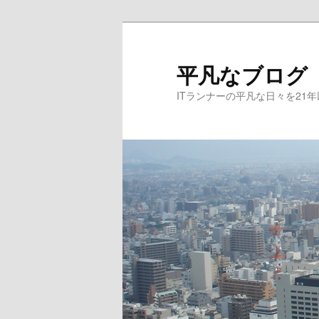
メ
サ
イ
ブ
ン
コ
平凡なブログ
コ
ン
ITランナーの平凡な日々を21
ン
テ
テ
ン
ン
ツ
ツ
へ
へ
移
移
動
動