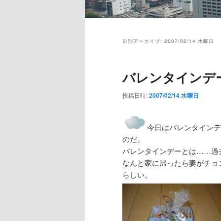
メ
イ
日別アーカイブ:
2007/02/14 水曜日
ン
メ
ニ
バレンタインデ
ュ
ー
投稿日時:
2007/02/14 水曜日
今日はバレンタインデ
のだ。
バレンタインデーとは……過
なんと家に帰ったら妻がチョ
らしい。