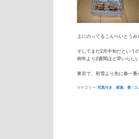
上にのってるこんぺいとうみ
そしてまだ2月中旬だという
例年より2週間ほど早いらし
東京で、初雪より先に春一番
カテゴリー:
写真付き
、
家族
、
妻
|
コ