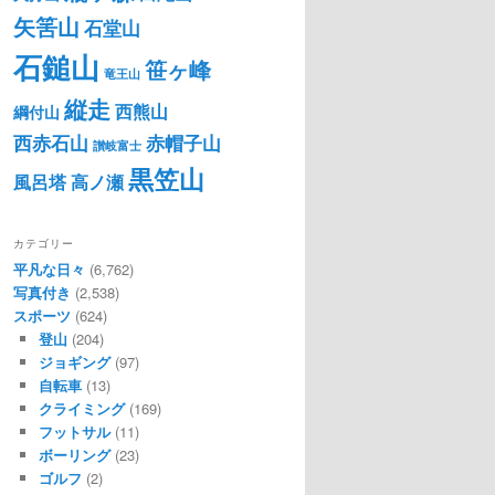
矢筈山
石堂山
石鎚山
笹ヶ峰
竜王山
縦走
西熊山
綱付山
西赤石山
赤帽子山
讃岐富士
黒笠山
風呂塔
高ノ瀬
カテゴリー
平凡な日々
(6,762)
写真付き
(2,538)
スポーツ
(624)
登山
(204)
ジョギング
(97)
自転車
(13)
クライミング
(169)
フットサル
(11)
ボーリング
(23)
ゴルフ
(2)