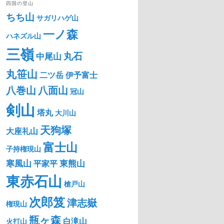
四国の登山
ちち山
サガリハゲ山
一ノ森
ハネズル山
三嶺
丸石
中尾山
丸笹山
二ツ岳
伊予富士
八巻山
八面山
冠山
剣山
塔丸
大川山
天狗塚
大座礼山
富士山
子持権現山
寒風山
東熊山
平家平
東赤石山
槍戸山
次郎笈
津志嶽
権現山
瓶ヶ森
白滝山
火打山