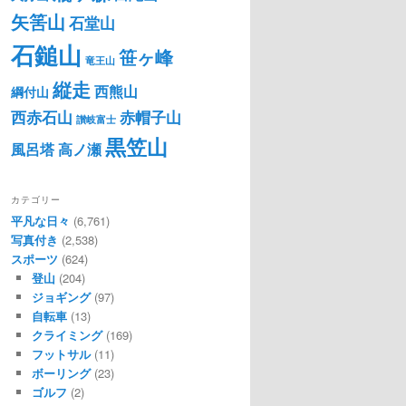
矢筈山
石堂山
石鎚山
笹ヶ峰
竜王山
縦走
西熊山
綱付山
西赤石山
赤帽子山
讃岐富士
黒笠山
風呂塔
高ノ瀬
カテゴリー
平凡な日々
(6,761)
写真付き
(2,538)
スポーツ
(624)
登山
(204)
ジョギング
(97)
自転車
(13)
クライミング
(169)
フットサル
(11)
ボーリング
(23)
ゴルフ
(2)