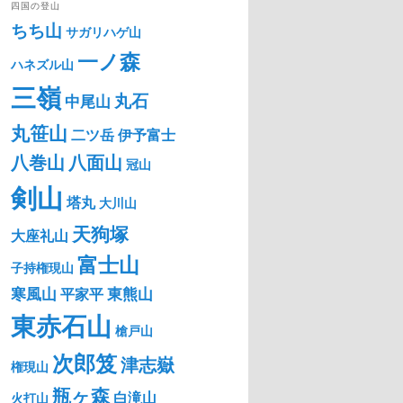
四国の登山
ちち山
サガリハゲ山
一ノ森
ハネズル山
三嶺
丸石
中尾山
丸笹山
二ツ岳
伊予富士
八巻山
八面山
冠山
剣山
塔丸
大川山
天狗塚
大座礼山
富士山
子持権現山
寒風山
東熊山
平家平
東赤石山
槍戸山
次郎笈
津志嶽
権現山
瓶ヶ森
白滝山
火打山