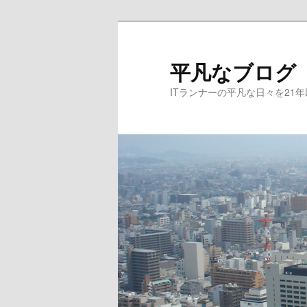
メ
サ
イ
ブ
ン
コ
平凡なブログ
コ
ン
ITランナーの平凡な日々を21
ン
テ
テ
ン
ン
ツ
ツ
へ
へ
移
移
動
動