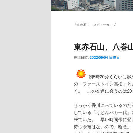
メ
イ
「
東赤石山
」タグアーカイブ
ン
メ
ニ
東赤石山、八巻
ュ
ー
投稿日時:
2022/09/04 日曜日
朝5時20分くらいに
の「ファーストイン高松」と
く。 この友達に会うのは20
せっかく香川に来ているのだ
している「うどんバカ一代」
来ていた。 早い時間帯に登
待つ余裕はないので、断念。