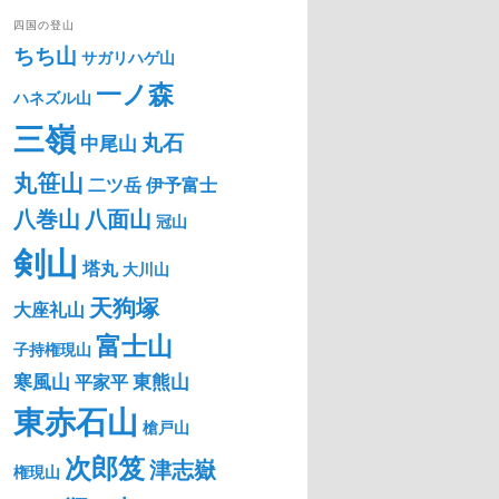
四国の登山
ちち山
サガリハゲ山
一ノ森
ハネズル山
三嶺
丸石
中尾山
丸笹山
二ツ岳
伊予富士
八巻山
八面山
冠山
剣山
塔丸
大川山
天狗塚
大座礼山
富士山
子持権現山
寒風山
東熊山
平家平
東赤石山
槍戸山
次郎笈
津志嶽
権現山