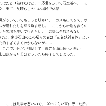
にはたどり着けたけど、一応道を歩いて石室越へ。 そ
クに出て、見晴らしのいい場所で休憩。
風が吹いていてちょっと肌寒い。 ガスも出てきて、ポ
スが晴れたりを繰り返す感じ。 ここから岩場を歩くの
いた岩場を歩いて行きたい。 岩場は全然滑らない
だけど、東赤石山のこの辺りの岩は「超苦鉄質岩体」とい
門的すぎてよくわからないが……
 ここで水分だけ補給して、東赤石山山頂へと向か
山山頂から10分ほど歩いたら終了してしまった。
。 ここは足場が悪いので、100mくらい東に行った所に