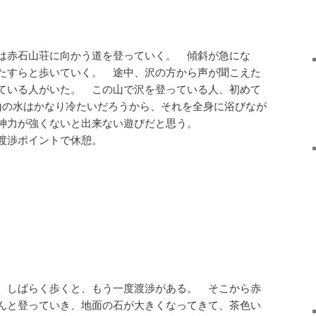
は赤石山荘に向かう道を登っていく。 傾斜が急にな
たすらと歩いていく。 途中、沢の方から声が聞こえた
ている人がいた。 この山で沢を登っている人、初めて
山の水はかなり冷たいだろうから、それを全身に浴びなが
神力が強くないと出来ない遊びだと思う。
渡渉ポイントで休憩。
、しばらく歩くと、もう一度渡渉がある。 そこから赤
んと登っていき、地面の石が大きくなってきて、茶色い