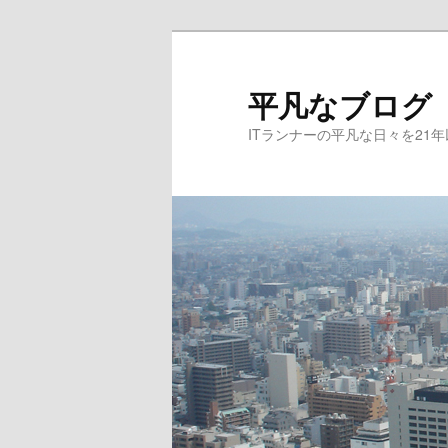
メ
サ
イ
ブ
ン
コ
平凡なブログ
コ
ン
ITランナーの平凡な日々を21
ン
テ
テ
ン
ン
ツ
ツ
へ
へ
移
移
動
動