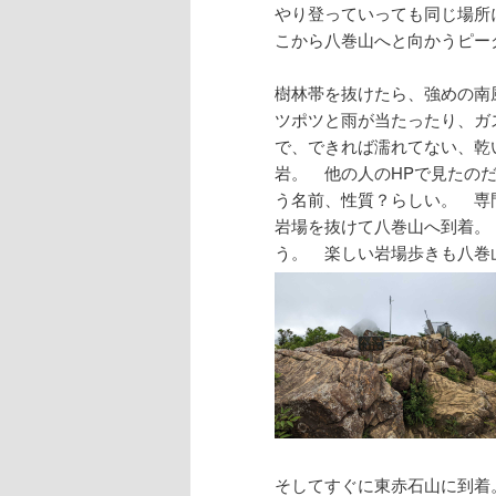
やり登っていっても同じ場所
こから八巻山へと向かうピー
樹林帯を抜けたら、強めの南
ツポツと雨が当たったり、ガ
で、できれば濡れてない、乾
岩。 他の人のHPで見たの
う名前、性質？らしい。 専
岩場を抜けて八巻山へ到着。
う。 楽しい岩場歩きも八巻
そしてすぐに東赤石山に到着