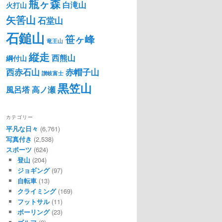
瓶ヶ森
白滝山
火打山
矢筈山
石堂山
石鎚山
笹ヶ峰
竜王山
縦走
西熊山
綱付山
西赤石山
赤帽子山
讃岐富士
黒笠山
風呂塔
高ノ瀬
カテゴリー
平凡な日々
(6,761)
写真付き
(2,538)
スポーツ
(624)
登山
(204)
ジョギング
(97)
自転車
(13)
クライミング
(169)
フットサル
(11)
ボーリング
(23)