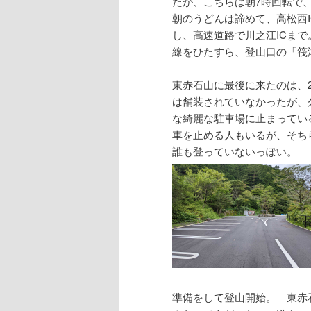
たが、こちらは朝7時回転で
朝のうどんは諦めて、高松西
し、高速道路で川之江ICまで
線をひたすら、登山口の「筏
東赤石山に最後に来たのは、2
は舗装されていなかったが、
な綺麗な駐車場に止まってい
車を止める人もいるが、そち
誰も登っていないっぽい。
準備をして登山開始。 東赤