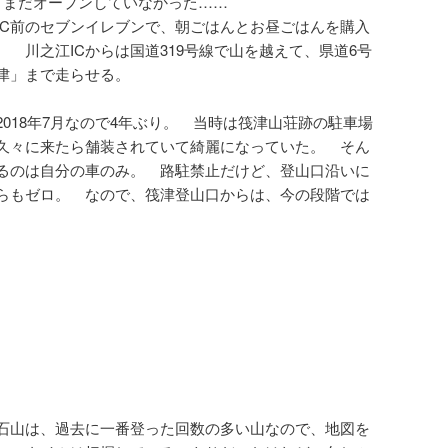
、まだオープンしていなかった……
IC前のセブンイレブンで、朝ごはんとお昼ごはんを購入
。 川之江ICからは国道319号線で山を越えて、県道6号
津」まで走らせる。
018年7月なので4年ぶり。 当時は筏津山荘跡の駐車場
久々に来たら舗装されていて綺麗になっていた。 そん
るのは自分の車のみ。 路駐禁止だけど、登山口沿いに
らもゼロ。 なので、筏津登山口からは、今の段階では
石山は、過去に一番登った回数の多い山なので、地図を