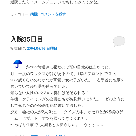
退院したらイメージチェンジでもしてみようかな。
カテゴリー:
病院
|
コメントを残す
入院35日目
投稿日時:
2004/05/16 日曜日
夕べ22時過ぎに寝たので朝の目覚めはよかった。
月に一度のワックスがけがあるので、1階のフロントで待つ。
26,7歳くらいのなかなか可愛い女の子がいた。 右手首に包帯を
巻いていて歩行器を使っていた。
知らない女性のパジャマ姿にはそそられる！
午後、クライミングの会長たちがお見舞いにきた。 どのように
して落ちたのか経過を紙に書いて渡した。
夕方、会社の人が2人きた。 クイズの本、オセロとか将棋のゲ
ーム、ピザ、ドーナツを買ってきてくれた。
やっぱり仕事で1人減ると大変らしい。 うぅぅ……