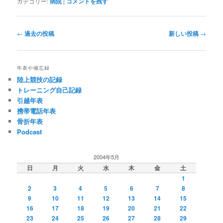
カテゴリー:
病院
|
コメントを残す
投
←
過去の投稿
新しい投稿
→
稿
ナ
ビ
年表や備忘録
ゲ
陸上競技の記録
ー
トレーニング自己記録
シ
引越年表
ョ
携帯電話年表
ン
骨折年表
Podcast
2004年5月
日
月
火
水
木
金
土
1
2
3
4
5
6
7
8
9
10
11
12
13
14
15
16
17
18
19
20
21
22
23
24
25
26
27
28
29