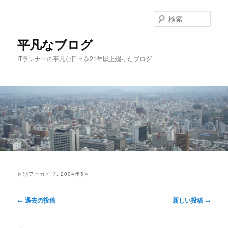
メ
サ
イ
ブ
検
ン
コ
索
コ
ン
平凡なブログ
ン
テ
ITランナーの平凡な日々を21年以上綴ったブログ
テ
ン
ン
ツ
ツ
へ
へ
移
移
動
動
メ
イ
月別アーカイブ:
2004年5月
ン
メ
投
ニ
←
過去の投稿
新しい投稿
→
稿
ュ
ナ
ー