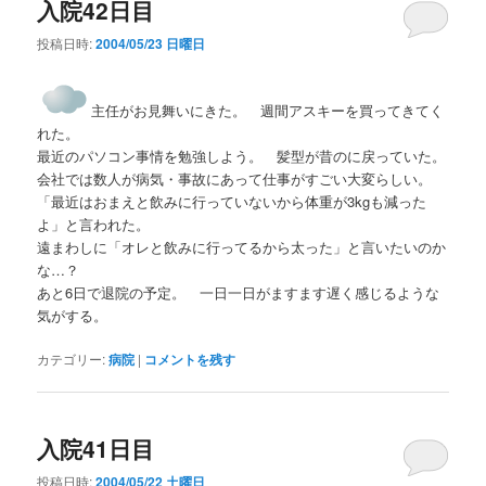
入院42日目
ビ
ゲ
投稿日時:
2004/05/23 日曜日
ー
シ
ョ
主任がお見舞いにきた。 週間アスキーを買ってきてく
ン
れた。
最近のパソコン事情を勉強しよう。 髪型が昔のに戻っていた。
会社では数人が病気・事故にあって仕事がすごい大変らしい。
「最近はおまえと飲みに行っていないから体重が3kgも減った
よ」と言われた。
遠まわしに「オレと飲みに行ってるから太った」と言いたいのか
な…？
あと6日で退院の予定。 一日一日がますます遅く感じるような
気がする。
カテゴリー:
病院
|
コメントを残す
入院41日目
投稿日時:
2004/05/22 土曜日