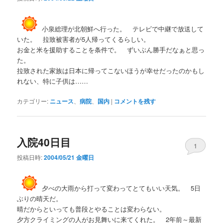
小泉総理が北朝鮮へ行った。 テレビで中継で放送して
いた。 拉致被害者が5人帰ってくるらしい。
お金と米を援助することを条件で。 ずいぶん勝手だなぁと思っ
た。
拉致された家族は日本に帰ってこないほうが幸せだったのかもし
れない、特に子供は……
カテゴリー:
ニュース
、
病院
、
国内
|
コメントを残す
入院40日目
1
投稿日時:
2004/05/21 金曜日
夕べの大雨から打って変わってとてもいい天気。 5日
ぶりの晴天だ。
晴だからといっても普段とやることは変わらない。
夕方クライミングの人がお見舞いに来てくれた。 2年前～最新