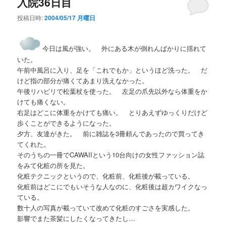
入院36日目
投稿日時:
2004/05/17 月曜日
今日は風が強い。 外にある木が倒れんばかりに揺れて
いた。
午前中風呂に入り、足を「これでもか」というほど洗った。 だ
けど指の部分が痛くてあまり洗えなかった。
午後リハビリで松葉杖を使った。 左足の爪先以外なら体重をか
けても痛くない。
右足はどこに体重をかけても痛い。 とりあえずゆっくりだけど
歩くことができるようになった。
夕方、友達がきた。 前に雑誌を3冊頼んであったので買ってき
てくれた。
そのうちの一冊でCAWAIIという10台向けの女性ファッション誌
をみて化粧の所を見た。
化粧テクニックというので、化粧前、化粧後が載っている。
化粧前はどこにでもいそうな人なのに、化粧後は超カワイクなっ
ている。
数十人の写真が載っていて改めて化粧のすごさを実感した。
影響でまた茶髪にしたくなってきたし…