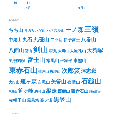
30
31
« 4月
6月 »
四国の登山
三嶺
一ノ森
ちち山
サガリハゲ山
ハネズル山
丸笹山
八巻山
丸石
中尾山
二ツ岳
伊予富士
剣山
八面山
天狗塚
塔丸
大座礼山
冠山
大川山
富士山
寒風山
東熊山
平家平
子持権現山
東赤石山
次郎笈
津志嶽
槍戸山
権現山
石鎚山
瓶ヶ森
矢筈山
石堂山
白滝山
火打山
笹ヶ峰
縦走
西赤石山
西熊山
綱付山
竜王山
讃岐富士
黒笠山
赤帽子山
風呂塔
高ノ瀬