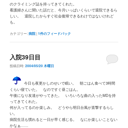
のクライミング誌を持ってきてくれた。
看護婦さんに聞いた話だと、今月いっぱいくらいで退院できるら
しい。 退院したからすぐ社会復帰できるわけではないけれど
も。
カテゴリー:
病院
|
1
件のフィードバック
入院39日目
投稿日時:
2004/05/20 木曜日
今日も夜更かしのせいで眠い。 朝ごはん食べて3時間
くらい寝ていた。 なのですぐ昼ごはん。
午後になり友達がやってきた。 いろいろな曲の入ったMDを持
ってきてくれた。
何が入ってるのか楽しみ。 どうやら明日台風が直撃するらし
い。
病院生活も慣れると一日が早く感じる。 なにか楽しいことない
かなぁ……