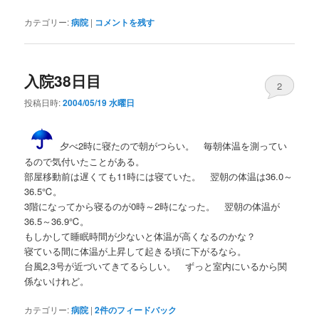
カテゴリー:
病院
|
コメントを残す
入院38日目
2
投稿日時:
2004/05/19 水曜日
夕べ2時に寝たので朝がつらい。 毎朝体温を測ってい
るので気付いたことがある。
部屋移動前は遅くても11時には寝ていた。 翌朝の体温は36.0～
36.5℃。
3階になってから寝るのが0時～2時になった。 翌朝の体温が
36.5～36.9℃。
もしかして睡眠時間が少ないと体温が高くなるのかな？
寝ている間に体温が上昇して起きる頃に下がるなら。
台風2,3号が近づいてきてるらしい。 ずっと室内にいるから関
係ないけれど。
カテゴリー:
病院
|
2
件のフィードバック