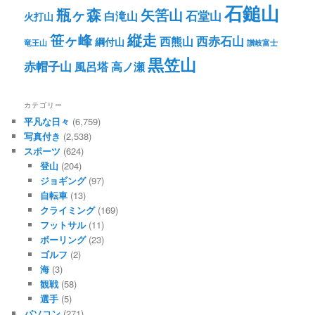
石鎚山
瓶ヶ森
矢筈山
石堂山
白滝山
火打山
笹ヶ峰
縦走
西赤石山
西熊山
綱付山
竜王山
讃岐富士
黒笠山
赤帽子山
風呂塔
高ノ瀬
カテゴリー
平凡な日々
(6,759)
写真付き
(2,538)
スポーツ
(624)
登山
(204)
ジョギング
(97)
自転車
(13)
クライミング
(169)
フットサル
(11)
ボーリング
(23)
ゴルフ
(2)
海
(3)
観戦
(58)
選手
(5)
パソコン
(271)