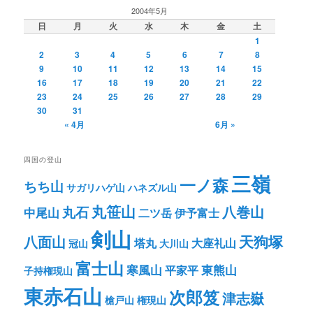
2004年5月
日
月
火
水
木
金
土
1
2
3
4
5
6
7
8
9
10
11
12
13
14
15
16
17
18
19
20
21
22
23
24
25
26
27
28
29
30
31
« 4月
6月 »
四国の登山
三嶺
一ノ森
ちち山
サガリハゲ山
ハネズル山
丸笹山
八巻山
丸石
中尾山
二ツ岳
伊予富士
剣山
八面山
天狗塚
塔丸
大座礼山
冠山
大川山
富士山
寒風山
東熊山
平家平
子持権現山
東赤石山
次郎笈
津志嶽
槍戸山
権現山