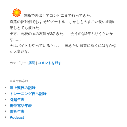
無断で外出してコンビニまで行ってきた。
道路の反対側でおよそ60メートル、しかしものすごい長い距離に
感じとても疲れた。
夕方、高校の頃の友達が2名きた。 会うのは2年ぶりくらいか
な……
今はバイトをやっているらし。 就きたい職業に就くにはなかな
か大変だな。
カテゴリー:
病院
|
コメントを残す
年表や備忘録
陸上競技の記録
トレーニング自己記録
引越年表
携帯電話年表
骨折年表
Podcast