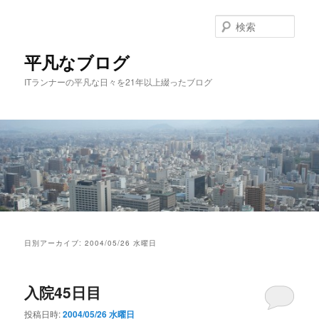
メ
サ
イ
ブ
検
ン
コ
索
コ
ン
平凡なブログ
ン
テ
ITランナーの平凡な日々を21年以上綴ったブログ
テ
ン
ン
ツ
ツ
へ
へ
移
移
動
動
メ
イ
日別アーカイブ:
2004/05/26 水曜日
ン
メ
ニ
入院45日目
ュ
ー
投稿日時:
2004/05/26 水曜日