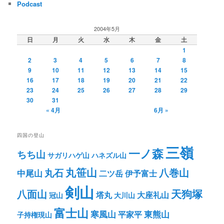
Podcast
2004年5月
日
月
火
水
木
金
土
1
2
3
4
5
6
7
8
9
10
11
12
13
14
15
16
17
18
19
20
21
22
23
24
25
26
27
28
29
30
31
« 4月
6月 »
四国の登山
三嶺
一ノ森
ちち山
サガリハゲ山
ハネズル山
丸笹山
八巻山
丸石
中尾山
二ツ岳
伊予富士
剣山
八面山
天狗塚
塔丸
大座礼山
冠山
大川山
富士山
寒風山
東熊山
平家平
子持権現山