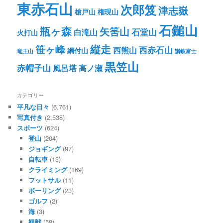
東赤石山
次郎笈
津志嶽
槍戸山
権現山
石鎚山
瓶ヶ森
矢筈山
石堂山
白滝山
火打山
笹ヶ峰
縦走
西赤石山
西熊山
綱付山
竜王山
讃岐富士
黒笠山
赤帽子山
風呂塔
高ノ瀬
カテゴリー
平凡な日々
(6,761)
写真付き
(2,538)
スポーツ
(624)
登山
(204)
ジョギング
(97)
自転車
(13)
クライミング
(169)
フットサル
(11)
ボーリング
(23)
ゴルフ
(2)
海
(3)
観戦
(58)