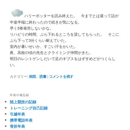
ハリーポッターを読み終えた。 今までとは違って話が
中途半端に終わったので続きが気になる。
早く5巻発売しないかな。
リハビリの時間、ぶら下れるところを貸してもらった。 そこに
ぶら下って3分くらい耐えていた。
室内が暑いせいか、すごい汗をかいた。
夜、高校の頃の先生とクライミング仲間がきた。
明日のレントゲンしだいで足のギブスをはずすめどがつくらし
い。
カテゴリー:
病院
、
読書
|
コメントを残す
年表や備忘録
陸上競技の記録
トレーニング自己記録
引越年表
携帯電話年表
骨折年表