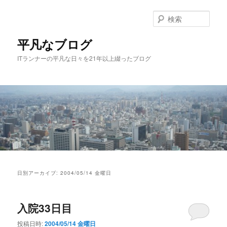
メ
サ
イ
ブ
検
ン
コ
索
コ
ン
平凡なブログ
ン
テ
ITランナーの平凡な日々を21年以上綴ったブログ
テ
ン
ン
ツ
ツ
へ
へ
移
移
動
動
メ
イ
日別アーカイブ:
2004/05/14 金曜日
ン
メ
ニ
入院33日目
ュ
ー
投稿日時:
2004/05/14 金曜日