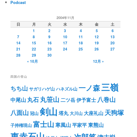
Podcast
2004年11月
日
月
火
水
木
金
土
1
2
3
4
5
6
7
8
9
10
11
12
13
14
15
16
17
18
19
20
21
22
23
24
25
26
27
28
29
30
« 10月
12月 »
四国の登山
三嶺
一ノ森
ちち山
サガリハゲ山
ハネズル山
丸笹山
八巻山
丸石
中尾山
二ツ岳
伊予富士
剣山
八面山
天狗塚
塔丸
大座礼山
冠山
大川山
富士山
寒風山
東熊山
平家平
子持権現山
東赤石山
次郎笈