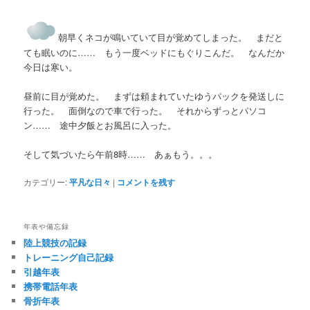
朝早くネコが鳴いていて目が覚めてしまった。 まだと
ても眠いのに…… もう一度ベッドにもぐりこんだ。 なんだか
今日は寒い。
昼前に目が覚めた。 まずは頼まれていたゆうパックを発送しに
行った。 面倒なので車で行った。 それからずっとパソコ
ン…… 途中夕飯とお風呂に入った。
そして気づいたら午前8時…… あぁもう。。。
カテゴリー:
平凡な日々
|
コメントを残す
年表や備忘録
陸上競技の記録
トレーニング自己記録
引越年表
携帯電話年表
骨折年表