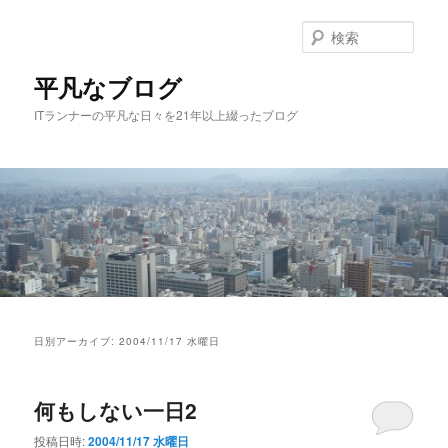
メ
サ
イ
ブ
検
ン
コ
索
コ
ン
平凡なブログ
ン
テ
ITランナーの平凡な日々を21年以上綴ったブログ
テ
ン
ン
ツ
ツ
へ
へ
移
移
動
動
メ
イ
日別アーカイブ:
2004/11/17 水曜日
ン
メ
ニ
何もしない一日2
ュ
ー
投稿日時:
2004/11/17 水曜日