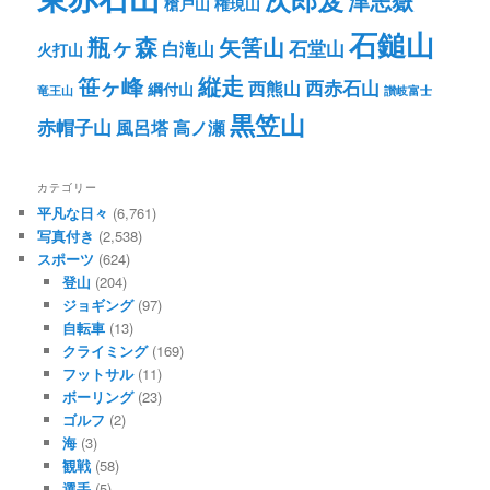
津志嶽
槍戸山
権現山
石鎚山
瓶ヶ森
矢筈山
石堂山
白滝山
火打山
笹ヶ峰
縦走
西赤石山
西熊山
綱付山
竜王山
讃岐富士
黒笠山
赤帽子山
風呂塔
高ノ瀬
カテゴリー
平凡な日々
(6,761)
写真付き
(2,538)
スポーツ
(624)
登山
(204)
ジョギング
(97)
自転車
(13)
クライミング
(169)
フットサル
(11)
ボーリング
(23)
ゴルフ
(2)
海
(3)
観戦
(58)
選手
(5)