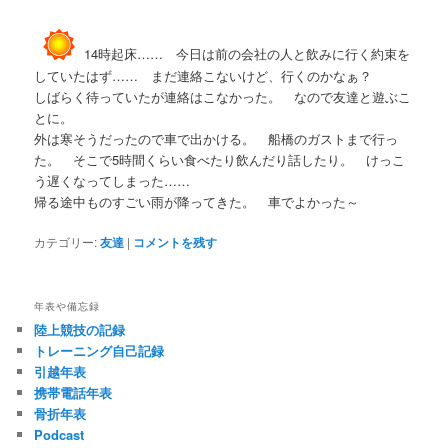
14時起床…… 今日は前の会社の人と飲みに行く約束を
していたはず…… まだ連絡こないけど、行くのかなぁ？
しばらく待っていたが連絡はこなかった。 なので友達と遊ぶこ
とに。
外は寒そうだったので車で出かける。 船橋のガストまで行っ
た。 そこで5時間くらい食べたり飲んだり話したり。 けっこ
う遅くなってしまった……
帰る途中ものすごい雨が降ってきた。 車でよかった～
カテゴリー:
友達
|
コメントを残す
年表や備忘録
陸上競技の記録
トレーニング自己記録
引越年表
携帯電話年表
骨折年表
Podcast