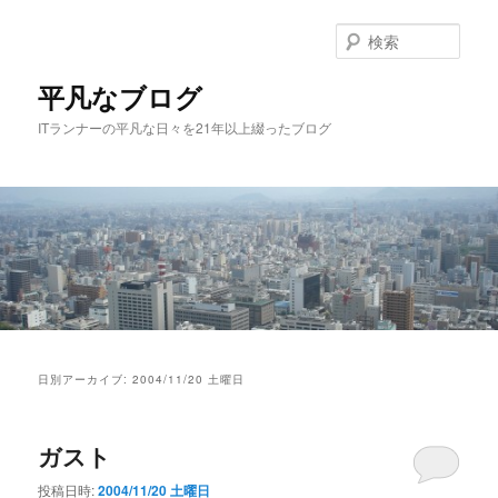
メ
サ
イ
ブ
検
ン
コ
索
コ
ン
平凡なブログ
ン
テ
ITランナーの平凡な日々を21年以上綴ったブログ
テ
ン
ン
ツ
ツ
へ
へ
移
移
動
動
メ
イ
日別アーカイブ:
2004/11/20 土曜日
ン
メ
ニ
ガスト
ュ
ー
投稿日時:
2004/11/20 土曜日