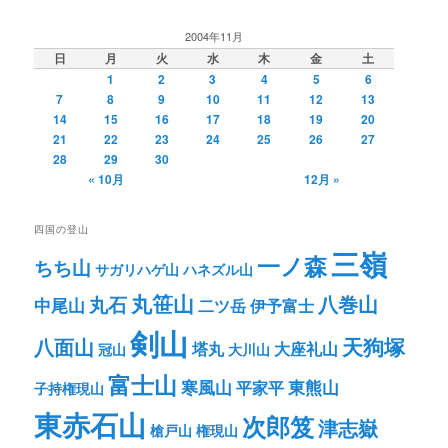
2004年11月
日
月
火
水
木
金
土
1
2
3
4
5
6
7
8
9
10
11
12
13
14
15
16
17
18
19
20
21
22
23
24
25
26
27
28
29
30
« 10月
12月 »
四国の登山
三嶺
一ノ森
ちち山
サガリハゲ山
ハネズル山
丸笹山
八巻山
丸石
中尾山
二ツ岳
伊予富士
剣山
八面山
天狗塚
塔丸
大座礼山
冠山
大川山
富士山
寒風山
東熊山
平家平
子持権現山
東赤石山
次郎笈
津志嶽
槍戸山
権現山