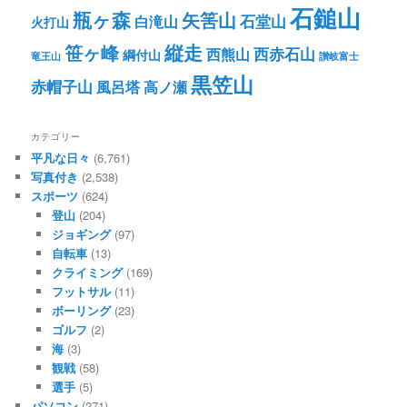
石鎚山
瓶ヶ森
矢筈山
石堂山
白滝山
火打山
笹ヶ峰
縦走
西赤石山
西熊山
綱付山
竜王山
讃岐富士
黒笠山
赤帽子山
風呂塔
高ノ瀬
カテゴリー
平凡な日々
(6,761)
写真付き
(2,538)
スポーツ
(624)
登山
(204)
ジョギング
(97)
自転車
(13)
クライミング
(169)
フットサル
(11)
ボーリング
(23)
ゴルフ
(2)
海
(3)
観戦
(58)
選手
(5)
パソコン
(271)