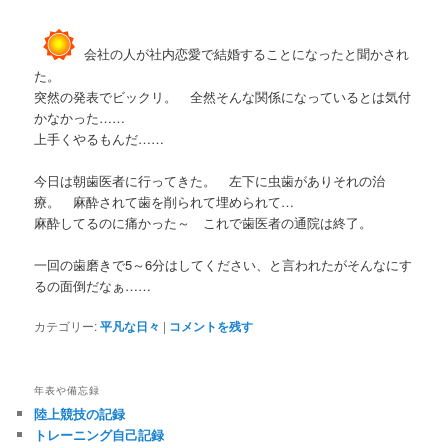
会社の人が社内恋愛で結婚することになったと聞かされ
た。
突然の発表でビックリ。 全然そんな関係になっているとは気付
かなかった……
上手くやるもんだ……
今日は朝歯医者に行ってきた。 左下に虫歯がありそれの治
療。 麻酔されて歯を削られて埋められて…
麻酔してるのに痛かった～ これで歯医者の通院は終了。
一回の歯磨きで5～6分はしてください、と言われたがそんなにす
るの面倒だなぁ……
カテゴリー:
平凡な日々
|
コメントを残す
年表や備忘録
陸上競技の記録
トレーニング自己記録