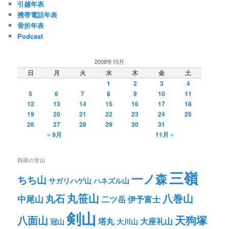
引越年表
携帯電話年表
骨折年表
Podcast
2008年10月
日
月
火
水
木
金
土
1
2
3
4
5
6
7
8
9
10
11
12
13
14
15
16
17
18
19
20
21
22
23
24
25
26
27
28
29
30
31
« 9月
11月 »
四国の登山
三嶺
一ノ森
ちち山
サガリハゲ山
ハネズル山
丸笹山
八巻山
丸石
中尾山
二ツ岳
伊予富士
剣山
八面山
天狗塚
塔丸
大座礼山
冠山
大川山