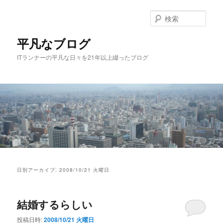
メ
サ
イ
ブ
検
ン
コ
索
コ
ン
平凡なブログ
ン
テ
ITランナーの平凡な日々を21年以上綴ったブログ
テ
ン
ン
ツ
ツ
へ
へ
移
移
動
動
メ
イ
日別アーカイブ:
2008/10/21 火曜日
ン
メ
ニ
結婚するらしい
ュ
ー
投稿日時:
2008/10/21 火曜日