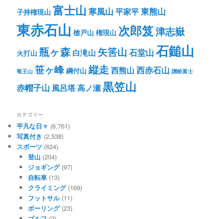
富士山
寒風山
東熊山
平家平
子持権現山
東赤石山
次郎笈
津志嶽
槍戸山
権現山
石鎚山
瓶ヶ森
矢筈山
石堂山
白滝山
火打山
笹ヶ峰
縦走
西赤石山
西熊山
綱付山
竜王山
讃岐富士
黒笠山
赤帽子山
風呂塔
高ノ瀬
カテゴリー
平凡な日々
(6,761)
写真付き
(2,538)
スポーツ
(624)
登山
(204)
ジョギング
(97)
自転車
(13)
クライミング
(169)
フットサル
(11)
ボーリング
(23)
ゴルフ
(2)