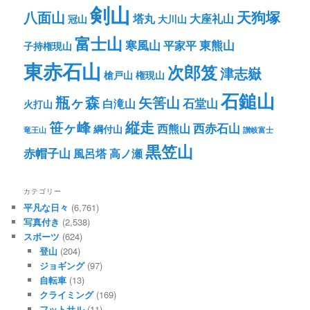
剣山
八面山
天狗塚
塔丸
大座礼山
冠山
大川山
富士山
寒風山
東熊山
平家平
子持権現山
東赤石山
次郎笈
津志嶽
槍戸山
権現山
石鎚山
瓶ヶ森
矢筈山
石堂山
白滝山
火打山
笹ヶ峰
縦走
西赤石山
西熊山
綱付山
竜王山
讃岐富士
黒笠山
赤帽子山
風呂塔
高ノ瀬
カテゴリー
平凡な日々
(6,761)
写真付き
(2,538)
スポーツ
(624)
登山
(204)
ジョギング
(97)
自転車
(13)
クライミング
(169)
フットサル
(11)