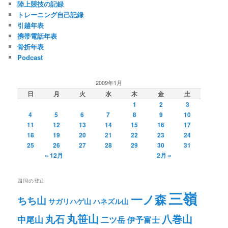
陸上競技の記録
トレーニング自己記録
引越年表
携帯電話年表
骨折年表
Podcast
2009年1月
日
月
火
水
木
金
土
1
2
3
4
5
6
7
8
9
10
11
12
13
14
15
16
17
18
19
20
21
22
23
24
25
26
27
28
29
30
31
« 12月
2月 »
四国の登山
三嶺
一ノ森
ちち山
サガリハゲ山
ハネズル山
丸笹山
八巻山
丸石
中尾山
二ツ岳
伊予富士