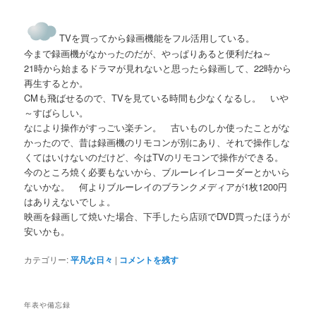
TVを買ってから録画機能をフル活用している。
今まで録画機がなかったのだが、やっぱりあると便利だね～
21時から始まるドラマが見れないと思ったら録画して、22時から
再生するとか。
CMも飛ばせるので、TVを見ている時間も少なくなるし。 いや
～すばらしい。
なにより操作がすっごい楽チン。 古いものしか使ったことがな
かったので、昔は録画機のリモコンが別にあり、それで操作しな
くてはいけないのだけど、今はTVのリモコンで操作ができる。
今のところ焼く必要もないから、ブルーレイレコーダーとかいら
ないかな。 何よりブルーレイのブランクメディアが1枚1200円
はありえないでしょ。
映画を録画して焼いた場合、下手したら店頭でDVD買ったほうが
安いかも。
カテゴリー:
平凡な日々
|
コメントを残す
年表や備忘録