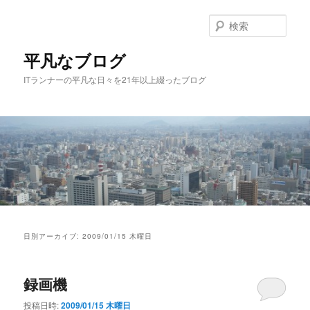
メ
サ
イ
ブ
検
ン
コ
索
コ
ン
平凡なブログ
ン
テ
ITランナーの平凡な日々を21年以上綴ったブログ
テ
ン
ン
ツ
ツ
へ
へ
移
移
動
動
メ
イ
日別アーカイブ:
2009/01/15 木曜日
ン
メ
ニ
録画機
ュ
ー
投稿日時:
2009/01/15 木曜日