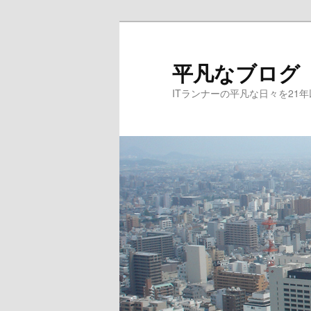
メ
サ
イ
ブ
ン
コ
平凡なブログ
コ
ン
ITランナーの平凡な日々を21
ン
テ
テ
ン
ン
ツ
ツ
へ
へ
移
移
動
動