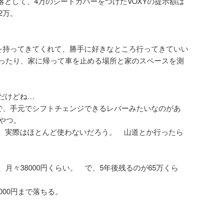
万落として、4万のシートカバーをつけたVOXYの提示額は
2万。
Yを持ってきてくれて、勝手に好きなところ行ってきていい
走ったり、家に帰って車を止める場所と家のスペースを測
だけどね…
つで、手元でシフトチェンジできるレバーみたいなのがあ
やつ。
、実際はほとんど使わないだろう。 山道とか行ったら
月々38000円くらい。 で、5年後残るのが65万くら
000円まで落ちる。