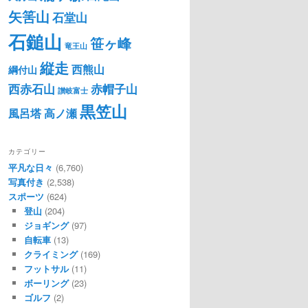
矢筈山
石堂山
石鎚山
笹ヶ峰
竜王山
縦走
西熊山
綱付山
西赤石山
赤帽子山
讃岐富士
黒笠山
風呂塔
高ノ瀬
カテゴリー
平凡な日々
(6,760)
写真付き
(2,538)
スポーツ
(624)
登山
(204)
ジョギング
(97)
自転車
(13)
クライミング
(169)
フットサル
(11)
ボーリング
(23)
ゴルフ
(2)