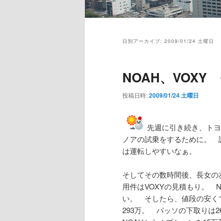
メ
イ
日別アーカイブ:
2009/01/24 土曜日
ン
メ
ニ
NOAH、VOXY
ュ
ー
投稿日時:
2009/01/24 土曜日
先週に引き続き、トヨ
ノアの試乗をするために。 
は運転しやすいなぁ。
そしてその数時間後、長女の
用件はVOXYの見積もり。 
い。 そしたら、値段の安く
293万。 パッソの下取りは2