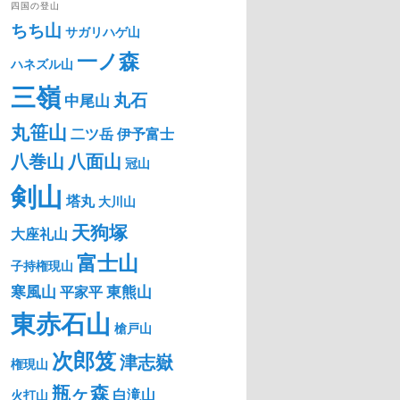
四国の登山
ちち山
サガリハゲ山
一ノ森
ハネズル山
三嶺
丸石
中尾山
丸笹山
二ツ岳
伊予富士
八巻山
八面山
冠山
剣山
塔丸
大川山
天狗塚
大座礼山
富士山
子持権現山
寒風山
東熊山
平家平
東赤石山
槍戸山
次郎笈
津志嶽
権現山
瓶ヶ森
白滝山
火打山