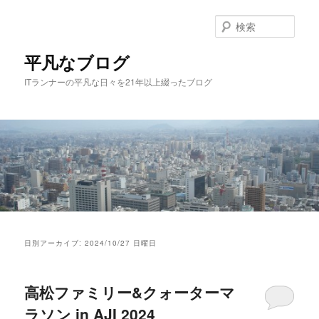
メ
サ
イ
ブ
検
ン
コ
索
コ
ン
平凡なブログ
ン
テ
ITランナーの平凡な日々を21年以上綴ったブログ
テ
ン
ン
ツ
ツ
へ
へ
移
移
動
動
メ
イ
日別アーカイブ:
2024/10/27 日曜日
ン
メ
ニ
高松ファミリー&クォーターマ
ュ
ー
ラソン in AJI 2024