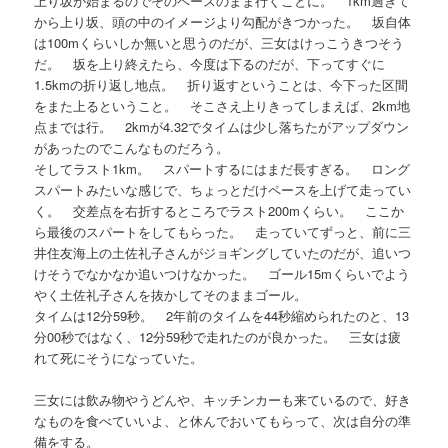
上り坂が始まるのでそのペースのまま行くことに。 1km過ぎて
から上り坂、頭の中のイメージより勾配がきつかった。 坂自体
は100mくらいしか無いと思うのだが、三女はけっこうきつそう
だ。 坂を上り終えたら、今度は下るのだが、下ってすぐに
1.5kmの折り返し地点。 折り返すということは、今下った区間
をまた上るということ。 そこさえ上りきってしまえば、2km地
点までは行。 2kmが4.32でタイムは少し落ちたがアップダウン
があったのでこんなものだろう。
そしてラスト1km。 スパートするにはまだ長すぎる。 ロング
スパートみたいな感じで、ちょっとだけペースを上げて走ってい
く。 交差点を右折するところでラスト200mくらい。 ここか
ら最後のスパートをしてもらった。 走っていてずっと、前に三
井住友海上の土佐礼子さんがジョギングしていたのだが、追いつ
けそうでなかなか追いつけなかった。 ゴール15mくらいでよう
やく土佐礼子さんを抜かしてそのままゴール。
タイムは12分59秒。 2年前のタイムを44秒縮められたのと、13
分00秒ではなく、12分59秒で走れたのが良かった。 三女は疲
れて死にそうになっていた。
三女には飲み物やうどんや、キッチンカーも来ているので、好き
なものを食べていいよ、と休んでおいてもらって、次は自分の準
備をする。