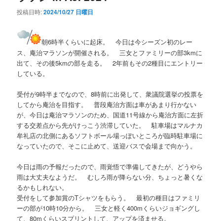
投稿日時:
2024/10/27 日曜日
朝6時半くらいに起床。 今日は今シーズン初のレー
ス、庵治マラソンが開催される。 三女とファミリーの部3kmに
出て、その後5kmの部を走る。 2年前もその2種目にエントリー
している。
受付が9時半までなので、8時前に出発して、衆議院選挙の投票を
してから庵治を目指す。 普段庵治方面は車があまり行かない
が、今日は庵治マラソンのため、国道11号線から庵治方面に左折
する交差点から先がけっこう渋滞していた。 駐車場はマルナカ
牟礼店の北側にあるソフトボール場っぽいところが臨時駐車場に
なっていたので、そこに止めて、送迎バスで会場まで向かう。
今日は雨の予報だったので、雨覚悟で準備してきたが、どうやら
雨は大丈夫なようだ。 むしろ雨が降らない分、ちょっと暑くな
るかもしれない。
受付をして参加賞のTシャツをもらう。 最初の種目はファミリ
ーの部が10時10分から。 三女と軽く400mくらいジョギングし
て、80mくらいスプリントして、アップを済ませる。