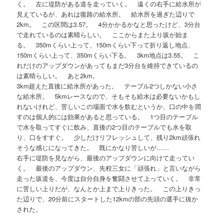
く。 左に堤防がある道を走っていく。 遠くの右手に給水所が
見えているが、あれは復路の給水所。 給水所を過ぎた辺りで
2km。 この区間は3.57。 4分かかるかなと思ったけど、3分台
で走れているのは素晴らしい。 ここからまた上り坂が始ま
る。 350mくらい上って、150mくらい下って折り返し地点、
150mくらい上って、350mくらい下る。 3km地点は3.55。 こ
れだけのアップダウンがあってもまだ3分台を維持できているの
は素晴らしい。 あと2km。
3km超えた直後に給水所があった。 テーブル2つしかない小さ
な給水所。 5kmレースなので、そもそも給水は必要ないかもし
れないけれど、苦しいこの場面で水を飲むというか、口の中を潤
すのは個人的には効果があると思っている。 1つ目のテーブル
で水を取ってすぐに飲み、直後の2つ目のテーブルでも水を取
り、口をすすぐ。 少しだけリフレッシュして、残り2km頑張れ
そうな感じになってきた。 既にかなり苦しいが……
右手に堤防を見ながら、最後のアップダウンに向けて走ってい
く。 最後のアップダウン、先程三女に「頑張れ」と言いながら
走った坂道を、今度は自分自身を奮闘させて上っていく。 非常
に苦しい上りだが、なんとか上まで上りきった。 この上りきっ
た辺りで、20分前にスタートした12kmの部の先頭の選手に抜か
された。