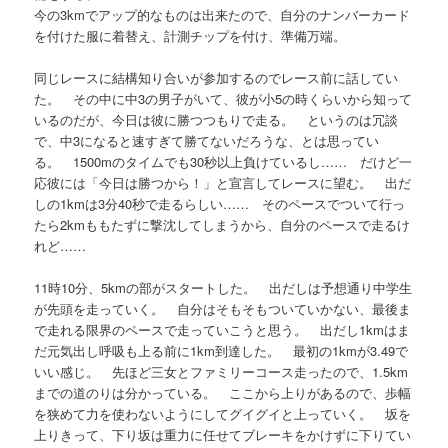
今の3kmでアップ的なものは出来たので、自分のナンバーカード
を付けた服に着替え、計測チップを付け、準備万端。
同じレースに結構知り合いが参加するのでレース前に話してい
た。 その中に中3の男子がいて、彼が小5の時くらいから知って
いるのだが、今日は彼に勝つつもりで走る。 というのは冗談
で、中3になると速すぎて勝てないだろうな、とは思ってい
る。 1500mのタイムでも30秒以上負けているし…… だけど一
応彼には「今日は勝つから！」と宣言してレースに望む。 出だ
しの1kmは3分40秒で走るらしい…… そのペースでついて行っ
たら2kmももたずに撃沈してしまうから、自分のペースで走るけ
れど……
11時10分、5kmの部がスタートした。 出だしは予想通り中学生
が先頭を走っていく。 自分はそもそもついていかない、最後ま
で走れる限界のペースで走っていこうと思う。 出だし1kmはま
だ元気出し呼吸も上る前に1km到達した。 最初の1kmが3.49で
いい感じ。 先ほど三女とファミリーコース走ったので、1.5km
までの道のりは分かっている。 ここから上りがあるので、歩幅
を狭めて力を使わないようにしてグイグイと上っていく。 坂を
上りきって、下り坂は重力に任せてブレーキをかけずに下りてい