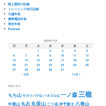
陸上競技の記録
トレーニング自己記録
引越年表
携帯電話年表
骨折年表
Podcast
2024年10月
日
月
火
水
木
金
土
1
2
3
4
5
6
7
8
9
10
11
12
13
14
15
16
17
18
19
20
21
22
23
24
25
26
27
28
29
30
31
« 9月
11月 »
四国の登山
三嶺
一ノ森
ちち山
サガリハゲ山
ハネズル山
丸笹山
八巻山
丸石
中尾山
二ツ岳
伊予富士