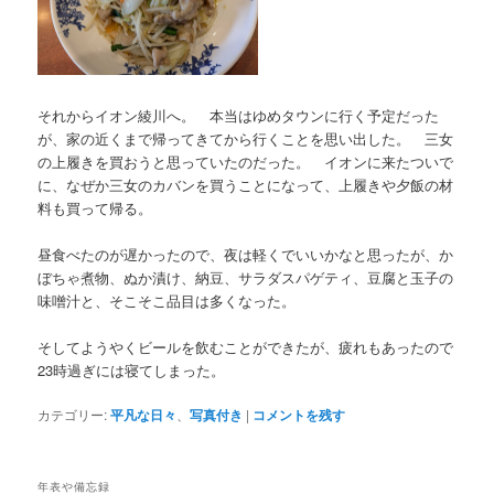
それからイオン綾川へ。 本当はゆめタウンに行く予定だった
が、家の近くまで帰ってきてから行くことを思い出した。 三女
の上履きを買おうと思っていたのだった。 イオンに来たついで
に、なぜか三女のカバンを買うことになって、上履きや夕飯の材
料も買って帰る。
昼食べたのが遅かったので、夜は軽くでいいかなと思ったが、か
ぼちゃ煮物、ぬか漬け、納豆、サラダスパゲティ、豆腐と玉子の
味噌汁と、そこそこ品目は多くなった。
そしてようやくビールを飲むことができたが、疲れもあったので
23時過ぎには寝てしまった。
カテゴリー:
平凡な日々
、
写真付き
|
コメントを残す
年表や備忘録