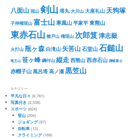
剣山
八面山
天狗塚
塔丸
大座礼山
冠山
大川山
富士山
寒風山
東熊山
平家平
子持権現山
東赤石山
次郎笈
津志嶽
槍戸山
権現山
石鎚山
瓶ヶ森
矢筈山
石堂山
白滝山
火打山
笹ヶ峰
縦走
西赤石山
西熊山
綱付山
竜王山
讃岐富士
黒笠山
赤帽子山
風呂塔
高ノ瀬
カテゴリー
平凡な日々
(6,761)
写真付き
(2,538)
スポーツ
(624)
登山
(204)
ジョギング
(97)
自転車
(13)
クライミング
(169)