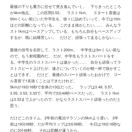
最後の下りも重力に任せて突き進んでいく。 下りきったところ
が4km地点。 この区間3.53。 ラスト1km。 スタート直後は
50mくらい前にいた中学生を、徐々に詰めていって、今では10m
ほどの距離になっている。 このまま抜かしたい…… みんなラ
スト1kmはペースアップしている、もちろん自分もペースアップ
するが、既に結構苦しい。 だけど、頑張って走るしかない……
最後の信号を右折して、ラスト200m。 中学生は3mくらい前な
ので、もう射程圏内だ。 だが、中学生もラストスパートをす
る。中学生のラストスパートは速かった…… 自分も頑張ってラ
ストスピード上げたが、速さについていくのが精一杯で抜かすこ
とはできず。 だけど、最後のスパート頑張ったおかげで、ゴー
ル直前で1名抜くことはできたけれど。
5kmが19分16秒で全体の13位だった。 ラップは3.49, 3.57,
3.55, 3.53, 3.33で、平均で3分49秒ペースだった。 ラスト1km
は3.33まで上がったので、かなりラストスパート頑張ったのだと
思う。
だけどこのタイム、2年前の庵治マラソンの5kmより遅い。 2年
前は19分08秒、だが平均ラップは3分56秒。 今日は19分16秒な
のに3分49秒。 それは距離が違うから。