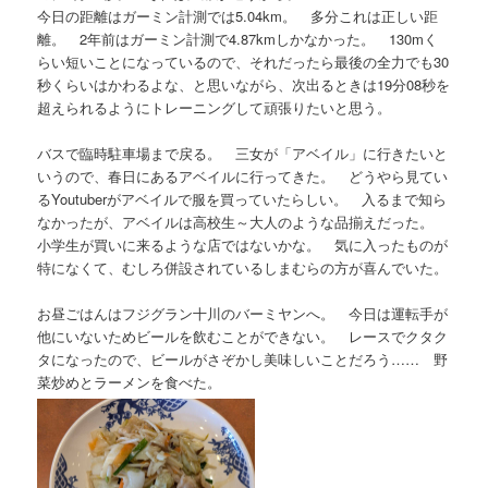
今日の距離はガーミン計測では5.04km。 多分これは正しい距
離。 2年前はガーミン計測で4.87kmしかなかった。 130mく
らい短いことになっているので、それだったら最後の全力でも30
秒くらいはかわるよな、と思いながら、次出るときは19分08秒を
超えられるようにトレーニングして頑張りたいと思う。
バスで臨時駐車場まで戻る。 三女が「アベイル」に行きたいと
いうので、春日にあるアベイルに行ってきた。 どうやら見てい
るYoutuberがアベイルで服を買っていたらしい。 入るまで知ら
なかったが、アベイルは高校生～大人のような品揃えだった。
小学生が買いに来るような店ではないかな。 気に入ったものが
特になくて、むしろ併設されているしまむらの方が喜んでいた。
お昼ごはんはフジグラン十川のバーミヤンへ。 今日は運転手が
他にいないためビールを飲むことができない。 レースでクタク
タになったので、ビールがさぞかし美味しいことだろう…… 野
菜炒めとラーメンを食べた。