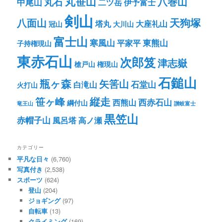
丸笹山
八巻山
丸石
中尾山
二ツ岳
伊予富士
剣山
八面山
天狗塚
塔丸
大座礼山
冠山
大川山
富士山
寒風山
東熊山
平家平
子持権現山
東赤石山
次郎笈
津志嶽
槍戸山
権現山
石鎚山
瓶ヶ森
矢筈山
石堂山
白滝山
火打山
笹ヶ峰
縦走
西赤石山
西熊山
綱付山
竜王山
讃岐富士
黒笠山
赤帽子山
風呂塔
高ノ瀬
カテゴリー
平凡な日々
(6,760)
写真付き
(2,538)
スポーツ
(624)
登山
(204)
ジョギング
(97)
自転車
(13)
クライミング
(169)