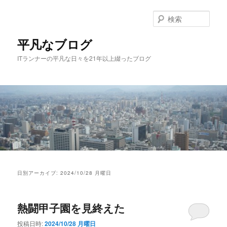
メ
サ
イ
ブ
検
ン
コ
索
コ
ン
平凡なブログ
ン
テ
ITランナーの平凡な日々を21年以上綴ったブログ
テ
ン
ン
ツ
ツ
へ
へ
移
移
動
動
メ
イ
日別アーカイブ:
2024/10/28 月曜日
ン
メ
ニ
熱闘甲子園を見終えた
ュ
ー
投稿日時:
2024/10/28 月曜日