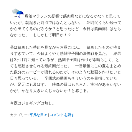
庵治マラソンの影響で筋肉痛などになるかな？と思って
いたが、朝起きた時点ではなんともない。 24時間くらい経って
から出てくるのだろうか？と思ったけど、今日は筋肉痛にはなら
なかった。 もしかして明日か！？
昼は録画した番組を見ながらお昼ごはん。 録画したものが溜ま
りすぎていて、今日ようやく熱闘甲子園の決勝戦を見た。 結果
は2ヶ月前に知っているが、熱闘甲子園は作りが素晴らしく、と
ても感動させられる最終回だった。 一番最後にこの夏をまとめ
た数分のムービーが流れるのだが、そのような動画を作りたいと
日々思っている。 卒団式の動画もそういうのを目指していた
が、足元にも及ばず。 映像の質はもちろん、実況があるかない
かが、かなり大きいんじゃないか？と感じる。
今夜はジョギングは無し。
カテゴリー:
平凡な日々
|
コメントを残す