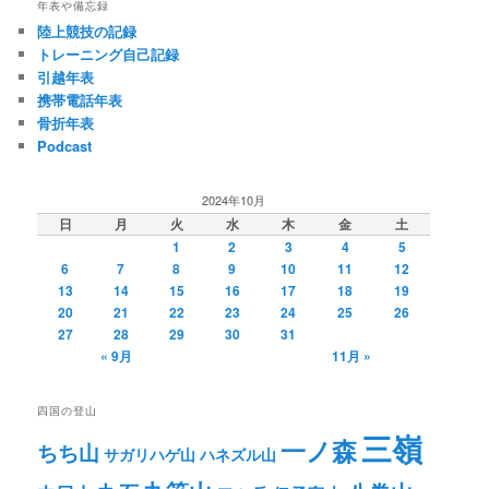
年表や備忘録
陸上競技の記録
トレーニング自己記録
引越年表
携帯電話年表
骨折年表
Podcast
2024年10月
日
月
火
水
木
金
土
1
2
3
4
5
6
7
8
9
10
11
12
13
14
15
16
17
18
19
20
21
22
23
24
25
26
27
28
29
30
31
« 9月
11月 »
四国の登山
三嶺
一ノ森
ちち山
サガリハゲ山
ハネズル山