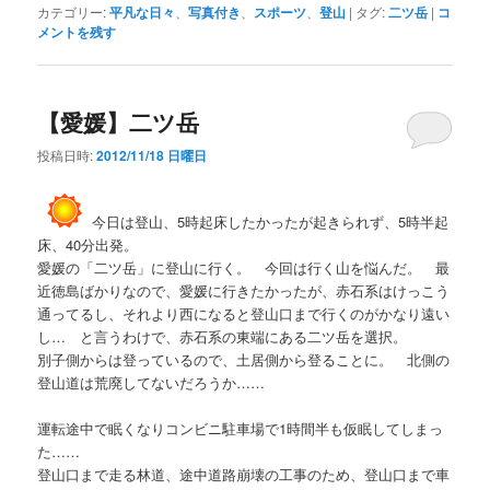
カテゴリー:
平凡な日々
、
写真付き
、
スポーツ
、
登山
|
タグ:
二ツ岳
|
コ
メントを残す
【愛媛】二ツ岳
投稿日時:
2012/11/18 日曜日
今日は登山、5時起床したかったが起きられず、5時半起
床、40分出発。
愛媛の「二ツ岳」に登山に行く。 今回は行く山を悩んだ。 最
近徳島ばかりなので、愛媛に行きたかったが、赤石系はけっこう
通ってるし、それより西になると登山口まで行くのがかなり遠い
し… と言うわけで、赤石系の東端にある二ツ岳を選択。
別子側からは登っているので、土居側から登ることに。 北側の
登山道は荒廃してないだろうか……
運転途中で眠くなりコンビニ駐車場で1時間半も仮眠してしまっ
た……
登山口まで走る林道、途中道路崩壊の工事のため、登山口まで車