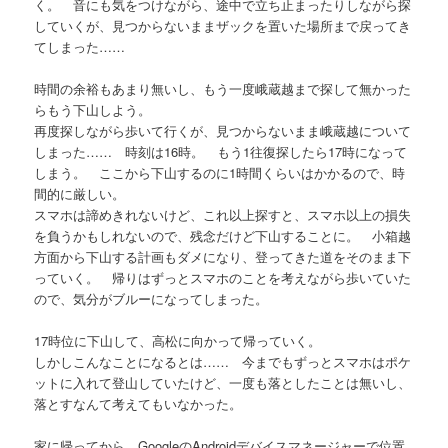
く。 音にも気をつけながら、途中で立ち止まったりしながら探
していくが、見つからないままザックを置いた場所まで戻ってき
てしまった……
時間の余裕もあまり無いし、もう一度峨蔵越まで探して無かった
らもう下山しよう。
再度探しながら歩いて行くが、見つからないまま峨蔵越について
しまった…… 時刻は16時。 もう1往復探したら17時になって
しまう。 ここから下山するのに1時間くらいはかかるので、時
間的に厳しい。
スマホは諦めきれないけど、これ以上探すと、スマホ以上の損失
を負うかもしれないので、残念だけど下山することに。 小箱越
方面から下山する計画もダメになり、登ってきた道をそのまま下
っていく。 帰りはずっとスマホのことを考えながら歩いていた
ので、気分がブルーになってしまった。
17時位に下山して、高松に向かって帰っていく。
しかしこんなことになるとは…… 今までもずっとスマホはポケ
ットに入れて登山していたけど、一度も落としたことは無いし、
落とすなんて考えてもいなかった。
家に帰ってから、GoogleのAndroidデバイスマネージャーで位置