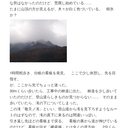
な所はなかったのだけど、荒廃し始めている……
たまに山頂の方が見えるが、木々が白く色づいている。 樹氷
か？
1時間程歩き、分岐の看板を発見。 ここで少し休憩し、先を目
指す。
が、ここから先でちょっと迷った。
30mくらい歩いたら、工事中の林道に出た。 林道を少し歩いて
いたのだけど、登山道らしきものが見つからない…… そのまま
歩いていたら、滝の下についてしまった。
この滝「敬天ノ滝」といい、登山道から滝を見下ろすようなルー
トのはずなので、滝の真下に来るのは間違いっぽい。
引き返し先ほどの看板まで戻る。 看板の裏から道が伸びている
のだけど、看板が示す「峨蔵越」とは全くの逆方向。 2分くら