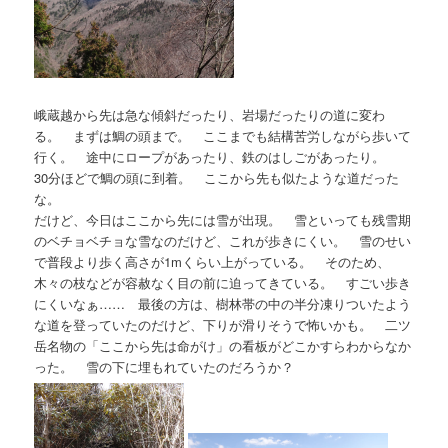
峨蔵越から先は急な傾斜だったり、岩場だったりの道に変わ
る。 まずは鯛の頭まで。 ここまでも結構苦労しながら歩いて
行く。 途中にロープがあったり、鉄のはしごがあったり。
30分ほどで鯛の頭に到着。 ここから先も似たような道だった
な。
だけど、今日はここから先には雪が出現。 雪といっても残雪期
のベチョベチョな雪なのだけど、これが歩きにくい。 雪のせい
で普段より歩く高さが1mくらい上がっている。 そのため、
木々の枝などが容赦なく目の前に迫ってきている。 すごい歩き
にくいなぁ…… 最後の方は、樹林帯の中の半分凍りついたよう
な道を登っていたのだけど、下りが滑りそうで怖いかも。 二ツ
岳名物の「ここから先は命がけ」の看板がどこかすらわからなか
った。 雪の下に埋もれていたのだろうか？