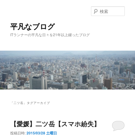
メ
サ
イ
ブ
検
ン
コ
索
コ
ン
平凡なブログ
ン
テ
ITランナーの平凡な日々を21年以上綴ったブログ
テ
ン
ン
ツ
ツ
へ
へ
移
移
動
動
メ
イ
「
二ツ岳
」タグアーカイブ
ン
メ
ニ
【愛媛】二ツ岳【スマホ紛失】
ュ
ー
投稿日時:
2015/03/28 土曜日