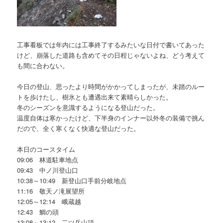
工事看板では年内には工事終了するみたいな日付で書いてあった
けど、崩落した道路も含めてその日程じゃないよね、どう考えて
も間に合わない。
今日の登山、思ったより時間がかかってしまったが、未踏のルー
トを歩けたし、樹氷とも遭遇出来て素晴らしかった。
冬のシーズンを意識するようになる登山だった。
温度自体は寒かったけど、下半身のインナー以外冬の装備で挑ん
だので、全く寒くなく快適な登山だった。
本日のコースタイム
09:06 林道駐車地点
09:43 中ノ川登山口
10:38～10:49 新登山口手前分岐地点
11:16 敬天ノ滝展望所
12:05～12:14 峨蔵越
12:43 鯛の頭
13:08～13:12 二ツ岳山頂