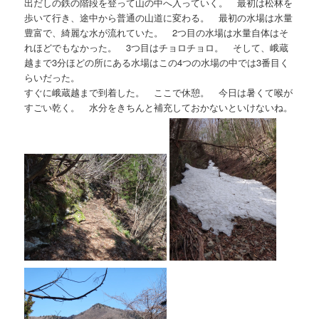
出だしの鉄の階段を登って山の中へ入っていく。 最初は松林を
歩いて行き、途中から普通の山道に変わる。 最初の水場は水量
豊富で、綺麗な水が流れていた。 2つ目の水場は水量自体はそ
れほどでもなかった。 3つ目はチョロチョロ。 そして、峨蔵
越まで3分ほどの所にある水場はこの4つの水場の中では3番目く
らいだった。
すぐに峨蔵越まで到着した。 ここで休憩。 今日は暑くて喉が
すごい乾く。 水分をきちんと補充しておかないといけないね。