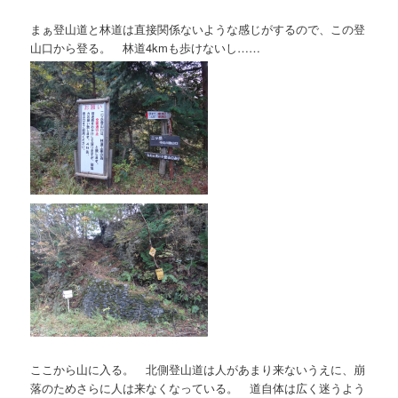
まぁ登山道と林道は直接関係ないような感じがするので、この登
山口から登る。 林道4kmも歩けないし……
ここから山に入る。 北側登山道は人があまり来ないうえに、崩
落のためさらに人は来なくなっている。 道自体は広く迷うよう