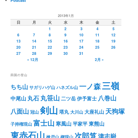
Podcast
2013年1月
日
月
火
水
木
金
土
1
2
3
4
5
6
7
8
9
10
11
12
13
14
15
16
17
18
19
20
21
22
23
24
25
26
27
28
29
30
31
« 12月
2月 »
四国の登山
三嶺
一ノ森
ちち山
サガリハゲ山
ハネズル山
丸笹山
八巻山
丸石
中尾山
二ツ岳
伊予富士
剣山
八面山
天狗塚
塔丸
大座礼山
冠山
大川山
富士山
寒風山
東熊山
平家平
子持権現山
東赤石山
次郎笈
津志嶽
槍戸山
権現山