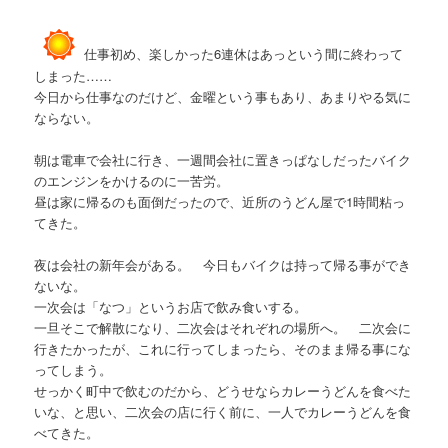
仕事初め、楽しかった6連休はあっという間に終わって
しまった……
今日から仕事なのだけど、金曜という事もあり、あまりやる気に
ならない。
朝は電車で会社に行き、一週間会社に置きっぱなしだったバイク
のエンジンをかけるのに一苦労。
昼は家に帰るのも面倒だったので、近所のうどん屋で1時間粘っ
てきた。
夜は会社の新年会がある。 今日もバイクは持って帰る事ができ
ないな。
一次会は「なつ」というお店で飲み食いする。
一旦そこで解散になり、二次会はそれぞれの場所へ。 二次会に
行きたかったが、これに行ってしまったら、そのまま帰る事にな
ってしまう。
せっかく町中で飲むのだから、どうせならカレーうどんを食べた
いな、と思い、二次会の店に行く前に、一人でカレーうどんを食
べてきた。