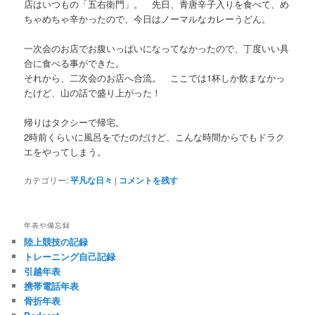
店はいつもの「五右衛門」。 先日、青唐辛子入りを食べて、め
ちゃめちゃ辛かったので、今日はノーマルなカレーうどん。
一次会のお店でお腹いっぱいになってなかったので、丁度いい具
合に食べる事ができた。
それから、二次会のお店へ合流。 ここでは1杯しか飲まなかっ
たけど、山の話で盛り上がった！
帰りはタクシーで帰宅。
2時前くらいに風呂をでたのだけど、こんな時間からでもドラク
エをやってしまう。
カテゴリー:
平凡な日々
|
コメントを残す
年表や備忘録
陸上競技の記録
トレーニング自己記録
引越年表
携帯電話年表
骨折年表