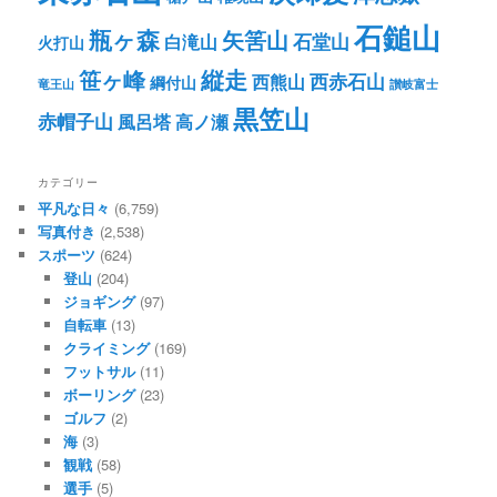
石鎚山
瓶ヶ森
矢筈山
石堂山
白滝山
火打山
笹ヶ峰
縦走
西赤石山
西熊山
綱付山
竜王山
讃岐富士
黒笠山
赤帽子山
風呂塔
高ノ瀬
カテゴリー
平凡な日々
(6,759)
写真付き
(2,538)
スポーツ
(624)
登山
(204)
ジョギング
(97)
自転車
(13)
クライミング
(169)
フットサル
(11)
ボーリング
(23)
ゴルフ
(2)
海
(3)
観戦
(58)
選手
(5)