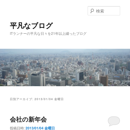
メ
サ
イ
ブ
検
ン
コ
索
コ
ン
平凡なブログ
ン
テ
ITランナーの平凡な日々を21年以上綴ったブログ
テ
ン
ン
ツ
ツ
へ
へ
移
移
動
動
メ
イ
日別アーカイブ:
2013/01/04 金曜日
ン
メ
ニ
会社の新年会
ュ
ー
投稿日時:
2013/01/04 金曜日