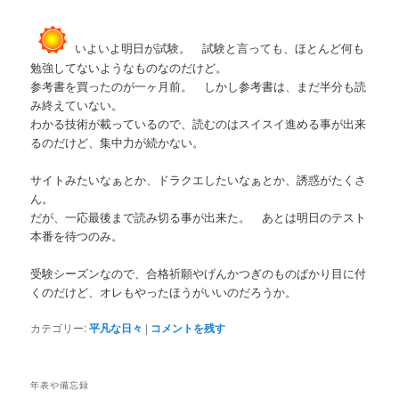
いよいよ明日が試験。 試験と言っても、ほとんど何も
勉強してないようなものなのだけど。
参考書を買ったのが一ヶ月前。 しかし参考書は、まだ半分も読
み終えていない。
わかる技術が載っているので、読むのはスイスイ進める事が出来
るのだけど、集中力が続かない。
サイトみたいなぁとか、ドラクエしたいなぁとか、誘惑がたくさ
ん。
だが、一応最後まで読み切る事が出来た。 あとは明日のテスト
本番を待つのみ。
受験シーズンなので、合格祈願やげんかつぎのものばかり目に付
くのだけど、オレもやったほうがいいのだろうか。
カテゴリー:
平凡な日々
|
コメントを残す
年表や備忘録