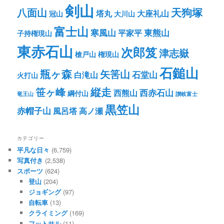
剣山
八面山
天狗塚
塔丸
大座礼山
冠山
大川山
富士山
寒風山
東熊山
平家平
子持権現山
東赤石山
次郎笈
津志嶽
槍戸山
権現山
石鎚山
瓶ヶ森
矢筈山
石堂山
白滝山
火打山
笹ヶ峰
縦走
西赤石山
西熊山
綱付山
竜王山
讃岐富士
黒笠山
赤帽子山
風呂塔
高ノ瀬
カテゴリー
平凡な日々
(6,759)
写真付き
(2,538)
スポーツ
(624)
登山
(204)
ジョギング
(97)
自転車
(13)
クライミング
(169)
フットサル
(11)