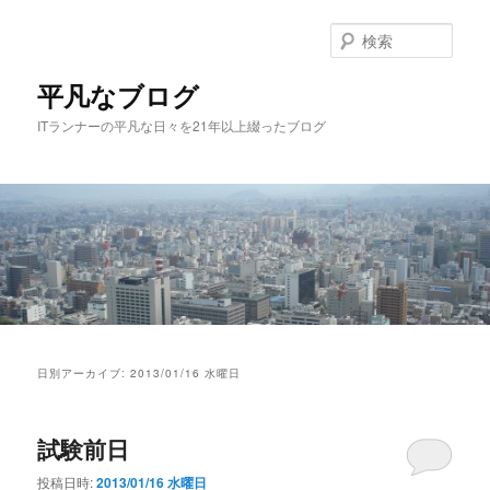
メ
サ
イ
ブ
検
ン
コ
索
コ
ン
平凡なブログ
ン
テ
ITランナーの平凡な日々を21年以上綴ったブログ
テ
ン
ン
ツ
ツ
へ
へ
移
移
動
動
メ
イ
日別アーカイブ:
2013/01/16 水曜日
ン
メ
ニ
試験前日
ュ
ー
投稿日時:
2013/01/16 水曜日