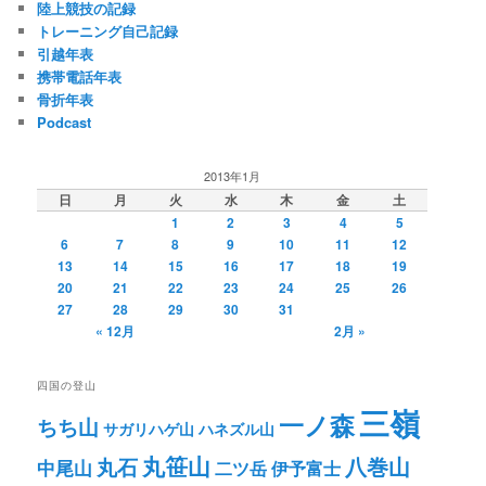
陸上競技の記録
トレーニング自己記録
引越年表
携帯電話年表
骨折年表
Podcast
2013年1月
日
月
火
水
木
金
土
1
2
3
4
5
6
7
8
9
10
11
12
13
14
15
16
17
18
19
20
21
22
23
24
25
26
27
28
29
30
31
« 12月
2月 »
四国の登山
三嶺
一ノ森
ちち山
サガリハゲ山
ハネズル山
丸笹山
八巻山
丸石
中尾山
二ツ岳
伊予富士