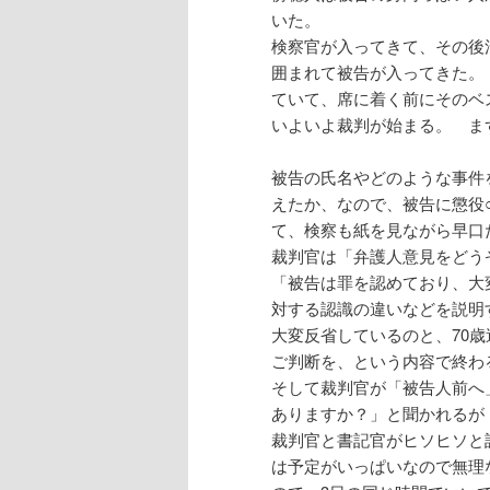
いた。
検察官が入ってきて、その後
囲まれて被告が入ってきた。
ていて、席に着く前にそのベ
いよいよ裁判が始まる。 ま
被告の氏名やどのような事件
えたか、なので、被告に懲役
て、検察も紙を見ながら早口
裁判官は「弁護人意見をどう
「被告は罪を認めており、大
対する認識の違いなどを説明
大変反省しているのと、70
ご判断を、という内容で終わ
そして裁判官が「被告人前へ
ありますか？」と聞かれるが
裁判官と書記官がヒソヒソと
は予定がいっぱいなので無理