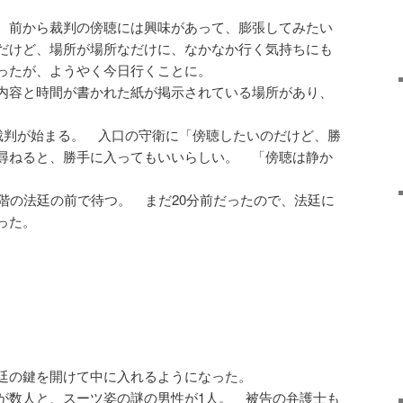
 前から裁判の傍聴には興味があって、膨張してみたい
だけど、場所が場所なだけに、なかなか行く気持ちにも
ったが、ようやく今日行くことに。
内容と時間が書かれた紙が掲示されている場所があり、
ら裁判が始まる。 入口の守衛に「傍聴したいのだけど、勝
尋ねると、勝手に入ってもいいらしい。 「傍聴は静か
。
2階の法廷の前で待つ。 まだ20分前だったので、法廷に
った。
廷の鍵を開けて中に入れるようになった。
が数人と、スーツ姿の謎の男性が1人。 被告の弁護士も