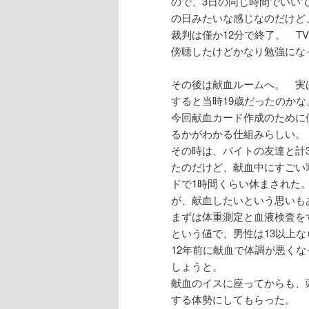
ので、3日の同じ時間でいい
の日みたいな感じなのだけど
裁判は僅か12分で終了。 
傍聴したけどかなり勉強にな
その後は献血ルームへ。 実は
すると当時19歳だったのかな
今回献血カード作成のために
るかがわかる仕組みらしい。
その時は、バイトの友達と計3
たのだけど、献血中にすごい
ドで1時間くらい休まされた
が、献血したいという思いも
まずは体重測定と血液検査をす
という値で、男性は13以上な
12年前に献血で体調が悪く
しょうと。
献血のイスに座ってからも、
する体勢にしてもらった。