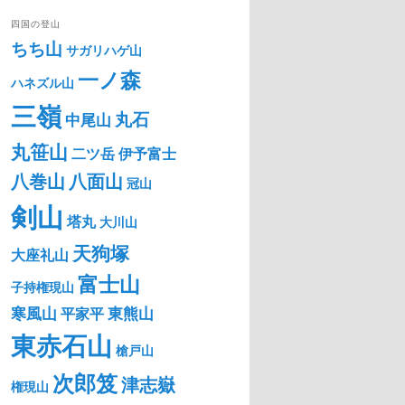
四国の登山
ちち山
サガリハゲ山
一ノ森
ハネズル山
三嶺
丸石
中尾山
丸笹山
二ツ岳
伊予富士
八巻山
八面山
冠山
剣山
塔丸
大川山
天狗塚
大座礼山
富士山
子持権現山
寒風山
東熊山
平家平
東赤石山
槍戸山
次郎笈
津志嶽
権現山