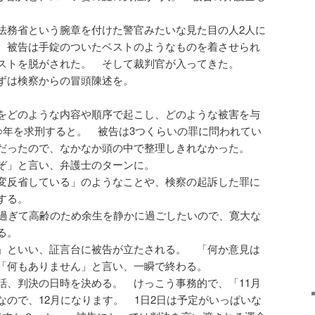
法務省という腕章を付けた警官みたいな見た目の人2人に
 被告は手錠のついたベストのようなものを着させられ
ストを脱がされた。 そして裁判官が入ってきた。
ずは検察からの冒頭陳述を。
をどのような内容や順序で起こし、どのような被害を与
○年を求刑すると。 被告は3つくらいの罪に問われてい
だったので、なかなか頭の中で整理しきれなかった。
ぞ」と言い、弁護士のターンに。
変反省している」のようなことや、検察の起訴した罪に
する。
歳過ぎて高齢のため余生を静かに過ごしたいので、寛大な
る。
」といい、証言台に被告が立たされる。 「何か意見は
「何もありません」と言い、一瞬で終わる。
話、判決の日時を決める。 けっこう事務的で、「11月
なので、12月になります。 1日2日は予定がいっぱいな