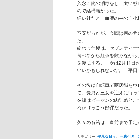
入念に腕の消毒をし、太い献
ので結構痛かった。
細い針だと、血液の中の血小
不安だったが、今回は何の問
た。
終わった後は、セブンティー
食べながら紅茶を飲みながら
を後にする。 次は2月11
いいかもしれないな。 平日
その後は自転車で商店街をウ
て、長男と三女を迎えに行っ
夕飯はピーマンの肉詰めと、
れがけっこう好評だった。
久々の有給は、直前まで予定
カテゴリー:
平凡な日々
、
写真付き
|