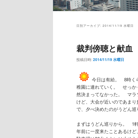
メ
イ
日別アーカイブ:
2014/11/19 水曜日
ン
メ
ニ
裁判傍聴と献血
ュ
ー
投稿日時:
2014/11/19 水曜日
今日は有給。 8時く
稚園に連れていく。 せっか
然決まってなかった。 マラ
けど、大会が近いのであまり
で、夕べ決めたのがうどん巡
まずはうどん巡りから。 1
年前に一度来たことあるけど