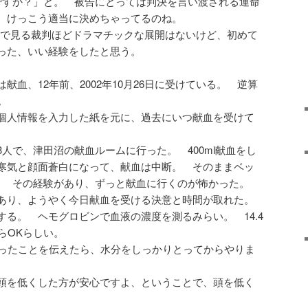
ですか？」と。 被告にとっては判決を言い渡される運命
、けっこう適当に決めちゃってるのね。
TVで見る裁判ほどドラマチックな展開はないけど、初めて
った、いい経験をしたと思う。
献血、12年前、2002年10月26日に受けている。 逆算
。
個人情報を入力した紙を元に、過去にいつ献血を受けて
人で、津田沼の献血ルームに行った。 400ml献血をし
寒気と顔面蒼白になって、献血は中断。 そのままベッ
。 その経験があり、ずっと献血に行くのが怖かった。
あり、ようやく今日献血を受ける決意と時間が取れた。
る。 ヘモグロビンで血液の濃度を測るみらい。 14.4
らOKらしい。
なったことを伝えたら、水分をしっかりとってからやりま
頭を低くした方が安心ですよ、ということで、頭を低く