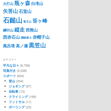
瓶ヶ森
白滝山
火打山
矢筈山
石堂山
石鎚山
笹ヶ峰
竜王山
縦走
西熊山
綱付山
西赤石山
赤帽子山
讃岐富士
黒笠山
風呂塔
高ノ瀬
カテゴリー
平凡な日々
(6,759)
写真付き
(2,538)
スポーツ
(624)
登山
(204)
ジョギング
(97)
自転車
(13)
クライミング
(169)
フットサル
(11)
ボーリング
(23)