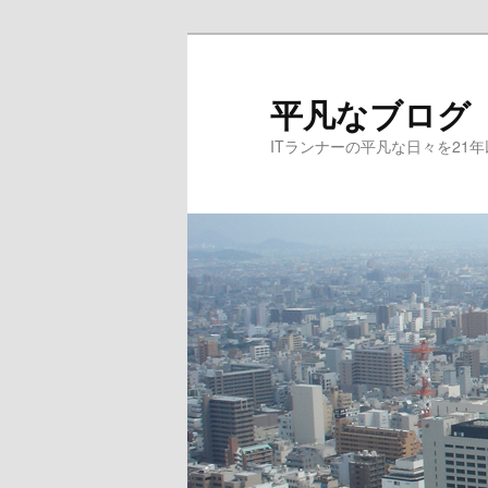
メ
サ
イ
ブ
ン
コ
平凡なブログ
コ
ン
ITランナーの平凡な日々を21
ン
テ
テ
ン
ン
ツ
ツ
へ
へ
移
移
動
動