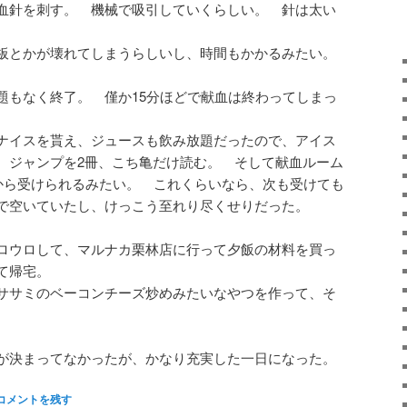
血針を刺す。 機械で吸引していくらしい。 針は太い
板とかが壊れてしまうらしいし、時間もかかるみたい。
題もなく終了。 僅か15分ほどで献血は終わってしまっ
ナイスを貰え、ジュースも飲み放題だったので、アイス
、ジャンプを2冊、こち亀だけ読む。 そして献血ルーム
日から受けられるみたい。 これくらいなら、次も受けても
で空いていたし、けっこう至れり尽くせりだった。
ロウロして、マルナカ栗林店に行って夕飯の材料を買っ
て帰宅。
ササミのベーコンチーズ炒めみたいなやつを作って、そ
が決まってなかったが、かなり充実した一日になった。
コメントを残す