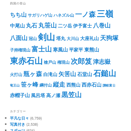
四国の登山
三嶺
一ノ森
ちち山
サガリハゲ山
ハネズル山
丸笹山
八巻山
丸石
中尾山
二ツ岳
伊予富士
剣山
八面山
天狗塚
塔丸
大座礼山
冠山
大川山
富士山
寒風山
東熊山
平家平
子持権現山
東赤石山
次郎笈
津志嶽
槍戸山
権現山
石鎚山
瓶ヶ森
矢筈山
石堂山
白滝山
火打山
笹ヶ峰
縦走
西赤石山
西熊山
綱付山
竜王山
讃岐富士
黒笠山
赤帽子山
風呂塔
高ノ瀬
カテゴリー
平凡な日々
(6,759)
写真付き
(2,538)
スポーツ
(624)