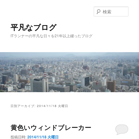
メ
サ
イ
ブ
検
ン
コ
索
コ
ン
平凡なブログ
ン
テ
ITランナーの平凡な日々を21年以上綴ったブログ
テ
ン
ン
ツ
ツ
へ
へ
移
移
動
動
メ
イ
日別アーカイブ:
2014/11/18 火曜日
ン
メ
ニ
黄色いウィンドブレーカー
ュ
ー
投稿日時:
2014/11/18 火曜日