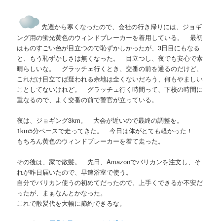
先週から寒くなったので、会社の行き帰りには、ジョギ
ング用の蛍光黄色のウィンドブレーカーを着用している。 最初
はものすごい色が目立つので恥ずかしかったが、3日目にもなる
と、もう恥ずかしさは無くなった。 目立つし、夜でも安心で素
晴らしいな。 グラッチェ行くとき、交番の前を通るのだけど、
これだけ目立てば疑われる余地は全くないだろう、何もやましい
ことしてないけれど。 グラッチェ行く時間って、下校の時間に
重なるので、よく交番の前で警官が立っている。
夜は、ジョギング3km。 大会が近いので最終の調整を。
1km5分ペースで走ってきた。 今日は体がとても軽かった！
もちろん黄色のウィンドブレーカーを着て走った。
その後は、家で散髪。 先日、Amazonでバリカンを注文し、そ
れが昨日届いたので、早速浴室で使う。
自分でバリカン使うの初めてだったので、上手くできるか不安だ
ったが、まぁなんとかなった。
これで散髪代を大幅に節約できるな。