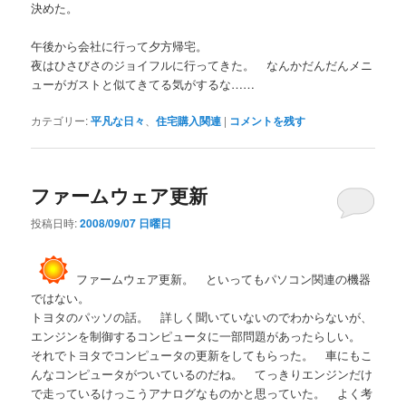
決めた。
午後から会社に行って夕方帰宅。
夜はひさびさのジョイフルに行ってきた。 なんかだんだんメニ
ューがガストと似てきてる気がするな……
カテゴリー:
平凡な日々
、
住宅購入関連
|
コメントを残す
ファームウェア更新
投稿日時:
2008/09/07 日曜日
ファームウェア更新。 といってもパソコン関連の機器
ではない。
トヨタのパッソの話。 詳しく聞いていないのでわからないが、
エンジンを制御するコンピュータに一部問題があったらしい。
それでトヨタでコンピュータの更新をしてもらった。 車にもこ
んなコンピュータがついているのだね。 てっきりエンジンだけ
で走っているけっこうアナログなものかと思っていた。 よく考