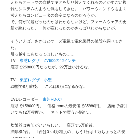
えたらオートマの自動でギアを切り替えてくれるのとかすごい複
雑なシステムのような気もしてきた。 パワーウィンドウもよく
考えたらコンピュータの命令になるのだろうか。
で、何が問題だったのかはわからないけど、ファームウェアの更
新が終わった。 何が変わったのかさっぱりわからないが。
そういえば、さきほどケーズ電気で電化製品の値段を調べてき
た。
引っ越すにあたってほしいもの……
TV
東芝レグザ ZV500の42インチ
店頭で258000円だったが、22万はいけるな。
TV
東芝レグザ 小型
26型で8万前後。 これは6万になるかな。
DVDレコーダー
東芝RD-X7
店頭で158000円。 価格.comの最安値で85880円。 店頭で値引
いても12万程度か。 ネットで買うか悩む…
炊飯器は象印がいいらしい。 店頭で5万前後。
掃除機2台。 1台は3～4万程度の、もう1台は１万ちょっとの安
いやつでいい。