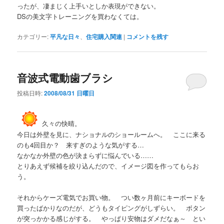
ったが、凄まじく上手いとしか表現ができない。
DSの美文字トレーニングを買わなくては。
カテゴリー:
平凡な日々
、
住宅購入関連
|
コメントを残す
音波式電動歯ブラシ
投稿日時:
2008/08/31 日曜日
久々の快晴。
今日は外壁を見に、ナショナルのショールームへ。 ここに来る
のも4回目か？ 来すぎのような気がする…
なかなか外壁の色が決まらずに悩んでいる……
とりあえず候補を絞り込んだので、イメージ図を作ってもらお
う。
それからケーズ電気でお買い物。 つい数ヶ月前にキーボードを
買ったばかりなのだが、どうもタイピングがしずらい。 ボタン
が突っかかる感じがする。 やっぱり安物はダメだなぁ～ とい