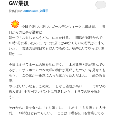
GW最後
投稿日時:
2008/05/06 火曜日
今日で楽しい楽しいゴールデンウィークも最終日。 明
日からの仕事が憂鬱だ……
朝一で「ルミちゃんうどん」に出かける。 開店が10時からで、
10時5分に着いたのに、すでに店には40分くらいの行列が出来て
いた。 普通の日曜日でも混んでるのに、GWなんてやっぱり無
理か……
今日はミサワホームの家を見に行く。 木村建設と話が進んでい
るが、ミサワホームの木太町の物件が完成したので中を見せても
らう。 この家が一番気に入った家だったんだよね。 蔵のある
家。
やっぱりいいなぁ、この家。 しかし値段が高い…… ミサワの
購入資金1千万円プレゼントに当選したら、ミサワの家を買お
う……
それからお昼を食べに「もり家」に。 しかし「もり家」も大行
列。 1時間ほど待つらしい。 ここは日曜も祝日も営業してる