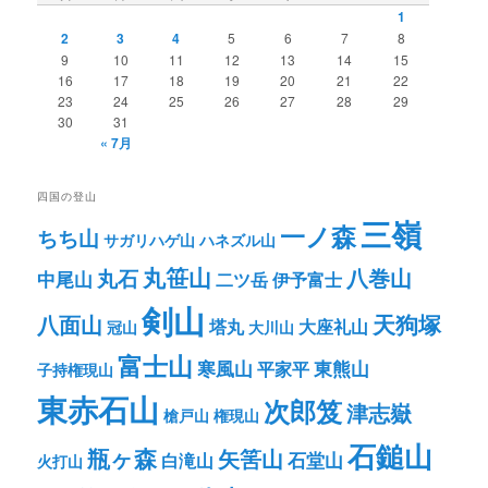
1
2
3
4
5
6
7
8
9
10
11
12
13
14
15
16
17
18
19
20
21
22
23
24
25
26
27
28
29
30
31
« 7月
四国の登山
三嶺
一ノ森
ちち山
サガリハゲ山
ハネズル山
丸笹山
八巻山
丸石
中尾山
二ツ岳
伊予富士
剣山
八面山
天狗塚
塔丸
大座礼山
冠山
大川山
富士山
寒風山
東熊山
平家平
子持権現山
東赤石山
次郎笈
津志嶽
槍戸山
権現山
石鎚山
瓶ヶ森
矢筈山
石堂山
白滝山
火打山