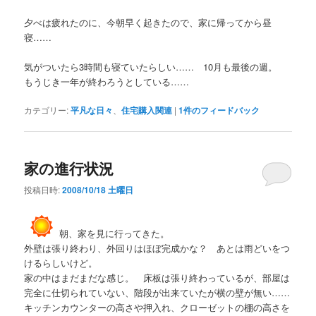
夕べは疲れたのに、今朝早く起きたので、家に帰ってから昼
寝……
気がついたら3時間も寝ていたらしい…… 10月も最後の週。
もうじき一年が終わろうとしている……
カテゴリー:
平凡な日々
、
住宅購入関連
|
1
件のフィードバック
家の進行状況
投稿日時:
2008/10/18 土曜日
朝、家を見に行ってきた。
外壁は張り終わり、外回りはほぼ完成かな？ あとは雨どいをつ
けるらしいけど。
家の中はまだまだな感じ。 床板は張り終わっているが、部屋は
完全に仕切られていない、階段が出来ていたが横の壁が無い……
キッチンカウンターの高さや押入れ、クローゼットの棚の高さを