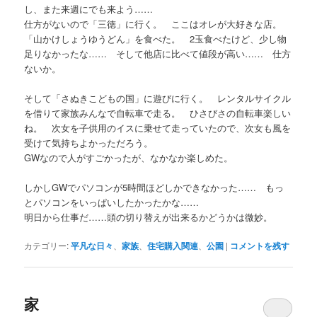
し、また来週にでも来よう……
仕方がないので「三徳」に行く。 ここはオレが大好きな店。
「山かけしょうゆうどん」を食べた。 2玉食べたけど、少し物
足りなかったな…… そして他店に比べて値段が高い…… 仕方
ないか。
そして「さぬきこどもの国」に遊びに行く。 レンタルサイクル
を借りて家族みんなで自転車で走る。 ひさびさの自転車楽しい
ね。 次女を子供用のイスに乗せて走っていたので、次女も風を
受けて気持ちよかっただろう。
GWなので人がすごかったが、なかなか楽しめた。
しかしGWでパソコンが5時間ほどしかできなかった…… もっ
とパソコンをいっぱいしたかったかな……
明日から仕事だ……頭の切り替えが出来るかどうかは微妙。
カテゴリー:
平凡な日々
、
家族
、
住宅購入関連
、
公園
|
コメントを残す
家