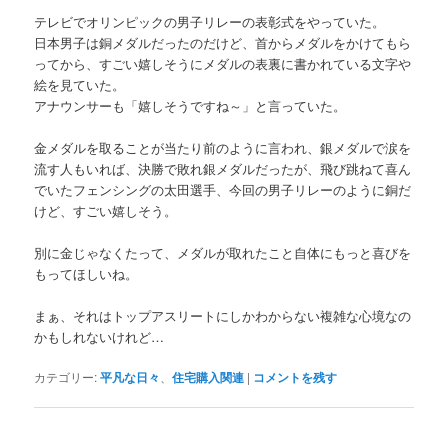
テレビでオリンピックの男子リレーの表彰式をやっていた。
日本男子は銅メダルだったのだけど、首からメダルをかけてもら
ってから、すごい嬉しそうにメダルの表裏に書かれている文字や
絵を見ていた。
アナウンサーも「嬉しそうですね～」と言っていた。
金メダルを取ることが当たり前のように言われ、銀メダルで涙を
流す人もいれば、決勝で敗れ銀メダルだったが、飛び跳ねて喜ん
でいたフェンシングの太田選手、今回の男子リレーのように銅だ
けど、すごい嬉しそう。
別に金じゃなくたって、メダルが取れたこと自体にもっと喜びを
もってほしいね。
まぁ、それはトップアスリートにしかわからない複雑な心境なの
かもしれないけれど…
カテゴリー:
平凡な日々
、
住宅購入関連
|
コメントを残す