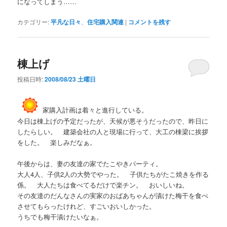
になってしまう……
カテゴリー:
平凡な日々
、
住宅購入関連
|
コメントを残す
棟上げ
投稿日時:
2008/08/23 土曜日
家購入計画は着々と進行している。
今日は棟上げの予定だったが、天候が悪そうだったので、昨日に
したらしい。 建築会社の人と現場に行って、大工の棟梁に挨拶
をした。 楽しみだなぁ。
午後からは、妻の友達の家でたこやきパーティ。
大人4人、子供2人の大勢でやった。 子供たちがたこ焼きを作る
係。 大人たちは食べてるだけで楽チン。 おいしいね。
その友達のだんなさんの実家のおばあちゃんが漬けた梅干を食べ
させてもらったけれど、すごいおいしかった。
うちでも梅干漬けたいなぁ。