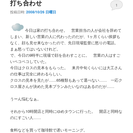
打ち合わせ
ビ
1
ゲ
投稿日時:
2008/10/26 日曜日
ー
シ
ョ
今日は家の打ち合わせ。 営業担当の人が会社を辞めて
ン
しまい、新しい営業の人に代わったのだが、1ヶ月くらい挨拶も
なく、顔も見せ来なかったので、先日現場監督に怒りの電話。
まぁ怒ってはいないけれど。
で、今日の9時半に現場で顔を合わすことに。 営業の人はすご
いペコペコしていた。
今日はクロスの見本をもらった。 来月中旬くらいには大工さん
の仕事は完全に終わるらしい。
クロスの見本を見たが……65種類もあって選べない…… 一応ク
ロス屋さんが決めた見本プランみたいなのはあるのだが……
うーん悩むなぁ。
それから10時開店と同時にゆめタウンに行った。 開店と同時な
のにすごい人……
食料などを買って珈琲館で遅いモーニング。