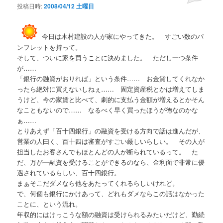
投稿日時:
2008/04/12 土曜日
今日は木村建設の人が家にやってきた。 すごい数のパ
ンフレットを持って。
そして、ついに家を買うことに決めました。 ただし一つ条件
が……
「銀行の融資がおりれば」という条件…… お金貸してくれなか
ったら絶対に買えないしねぇ…… 固定資産税とかは増えてしま
うけど、今の家賃と比べて、劇的に支払う金額が増えるとかそん
なこともないので…… なるべく早く買ったほうが徳なのかな
ぁ……
とりあえず「百十四銀行」の融資を受ける方向で話は進んだが、
営業の人曰く、百十四は審査がすごい厳しいらしい。 その人が
担当したお客さんでもほとんどの人が断られているって。 た
だ、万が一融資を受けることができるのなら、金利面で非常に優
遇されているらしい、百十四銀行。
まぁそこだダメなら他をあたってくれるらしいけれど。
で、何個も銀行にかけあって、どれもダメならこの話はなかった
ことに、という流れ。
年収的にはけっこうな額の融資は受けられるみたいだけど、勤続