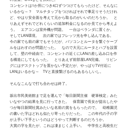
コンセントは1か所につき4口ずつつけてもらったけど、そんなに
いるかな～？ マルチタップをつければそれで事足りそうだけれ
ど、やはり安全面を考えて元から取るのがいいのだろうか。 と
りあえずそれでどれくらいの追加料金になるのか見てから考えよ
う。 エアコンは室外機が問題。 一台はベランダに置くか。
そしてLAN環境。 次の家ではフレッツ光を申し込んである。
今の家でも前の家でもそうだが、パソコンとルータを繋ぐケーブ
ルをはわすのが問題だった。 なので大元にルータとハブを設置
して、壁の中経由で、コンセントの近くにLANの差し込み口を作
る構造にしてもらった。 とりあえず前部屋LAN完備。 リビン
グにはデスクトップを置かない予定だが、やっぱりTV付近に
LANはいるかな～ TVと直接繋げるのもあるらしいし。
そんなこんなで打ち合わせは終了。
坂出市民美術館まで足を運んで「毎日新聞主催 硬筆検定」みた
いなやつの結果を見に行ってきた。 保育園で長女が提出したや
つが毎日新聞社賞みたいな名前の賞をもらったので。 幼稚園児
の書いた字はどれも似たり寄ったりだった。 この年代の子の字
が上手い下手というのはどうやって判断するのだろうか。
大賞の字を見たが、これは凄まじく上手い。 中学生と高校生だ