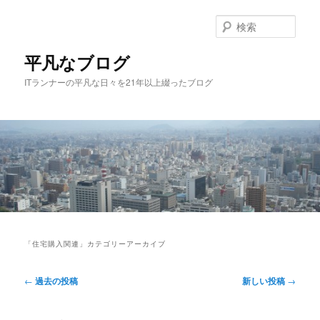
メ
サ
イ
ブ
検
ン
コ
索
コ
ン
平凡なブログ
ン
テ
ITランナーの平凡な日々を21年以上綴ったブログ
テ
ン
ン
ツ
ツ
へ
へ
移
移
動
動
メ
イ
「
住宅購入関連
」カテゴリーアーカイブ
ン
メ
投
ニ
←
過去の投稿
新しい投稿
→
稿
ュ
ナ
ー