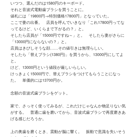
いつつ、選んだのは1580円のキーボード。
それと音波式電動歯ブラシを買うことに。
値札には「19800円→特別価格17800円」となっていた。
ここで妻の出番。 店員を呼んでいきなり「これ17800円ってな
ってるけど、いくらまで下がるの？」と。
そしたら店員が「15000円ですね～」と。 そしたら妻がさらに
「13000円にならないの？」と。
店員はきびしそうな顔……その値引きは無理らしい。
そしたら「替えブラシ(1380円)」を買うから、13000円にしてよ
と。
けど、13000円という値段が厳しいらしい。
けっきょく15000円で、替えブラシをつけてもらうことになっ
た。 単価的には13700円か。
念願の音波式歯ブラシをゲット。
家で、さっそく使ってみるが、これだけじゃなんか物足りない気
がする。 普通に歯を磨いてから、音波式歯ブラシで再度磨きあ
げる感じだろうか。
上の奥歯を磨くとき、震動が脳に響く。 振動で意識を失いそう