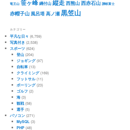
笹ヶ峰
縦走
西赤石山
西熊山
綱付山
竜王山
讃岐富士
黒笠山
赤帽子山
風呂塔
高ノ瀬
カテゴリー
平凡な日々
(6,759)
写真付き
(2,538)
スポーツ
(624)
登山
(204)
ジョギング
(97)
自転車
(13)
クライミング
(169)
フットサル
(11)
ボーリング
(23)
ゴルフ
(2)
海
(3)
観戦
(58)
選手
(5)
パソコン
(271)
MySQL
(3)
PHP
(48)