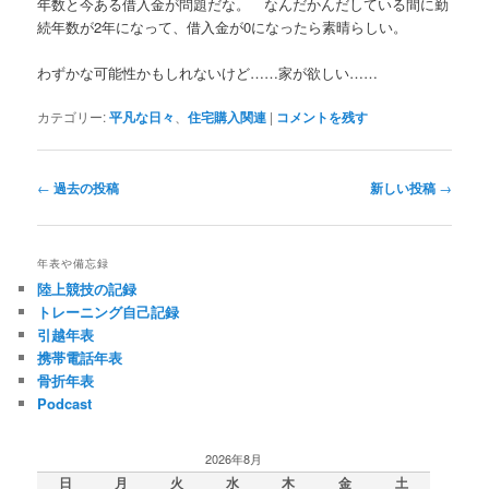
年数と今ある借入金が問題だな。 なんだかんだしている間に勤
続年数が2年になって、借入金が0になったら素晴らしい。
わずかな可能性かもしれないけど……家が欲しい……
カテゴリー:
平凡な日々
、
住宅購入関連
|
コメントを残す
投
←
過去の投稿
新しい投稿
→
稿
ナ
ビ
年表や備忘録
ゲ
陸上競技の記録
ー
トレーニング自己記録
シ
引越年表
ョ
携帯電話年表
ン
骨折年表
Podcast
2026年8月
日
月
火
水
木
金
土