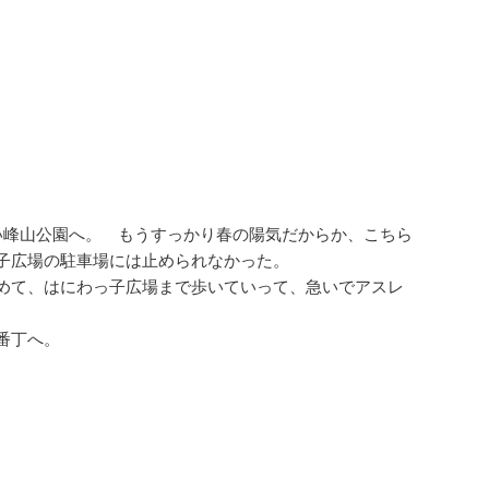
い峰山公園へ。 もうすっかり春の陽気だからか、こちら
子広場の駐車場には止められなかった。
めて、はにわっ子広場まで歩いていって、急いでアスレ
番丁へ。