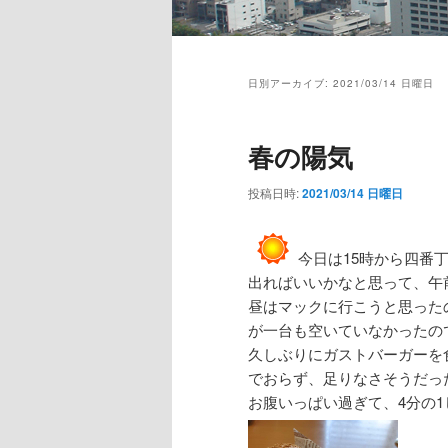
メ
イ
日別アーカイブ:
2021/03/14 日曜日
ン
メ
ニ
春の陽気
ュ
ー
投稿日時:
2021/03/14 日曜日
今日は15時から四番
出ればいいかなと思って、午
昼はマックに行こうと思った
が一台も空いていなかったの
久しぶりにガストバーガーを
でおらず、足りなさそうだっ
お腹いっぱい過ぎて、4分の