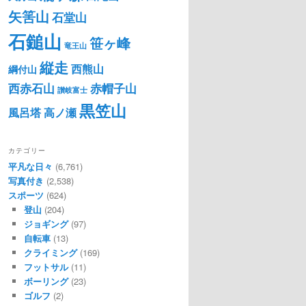
矢筈山
石堂山
石鎚山
笹ヶ峰
竜王山
縦走
西熊山
綱付山
西赤石山
赤帽子山
讃岐富士
黒笠山
風呂塔
高ノ瀬
カテゴリー
平凡な日々
(6,761)
写真付き
(2,538)
スポーツ
(624)
登山
(204)
ジョギング
(97)
自転車
(13)
クライミング
(169)
フットサル
(11)
ボーリング
(23)
ゴルフ
(2)