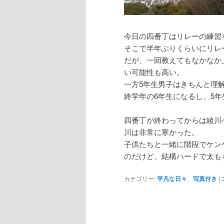
今日の四番丁はリレーの練習
そこで半年ぶりくらいにリレ
だが、一回教えてもなかなか
い可能性も高い。
一方5年生男子はきちんと理
終学年の6年生になるし、5
四番丁が終わってからは綾川
川は非常に寒かった。
子供たちと一緒に階段でケン
のだけど、結構ハードで太も
カテゴリー:
平凡な日々
、
写真付き
|