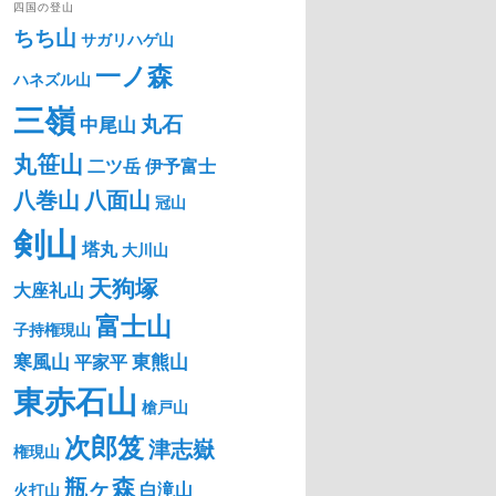
四国の登山
ちち山
サガリハゲ山
一ノ森
ハネズル山
三嶺
丸石
中尾山
丸笹山
二ツ岳
伊予富士
八巻山
八面山
冠山
剣山
塔丸
大川山
天狗塚
大座礼山
富士山
子持権現山
寒風山
東熊山
平家平
東赤石山
槍戸山
次郎笈
津志嶽
権現山
瓶ヶ森
白滝山
火打山