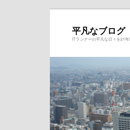
メ
サ
イ
ブ
ン
コ
平凡なブログ
コ
ン
ITランナーの平凡な日々を21
ン
テ
テ
ン
ン
ツ
ツ
へ
へ
移
移
動
動