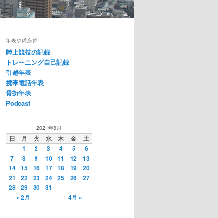
年表や備忘録
陸上競技の記録
トレーニング自己記録
引越年表
携帯電話年表
骨折年表
Podcast
2021年3月
日
月
火
水
木
金
土
1
2
3
4
5
6
7
8
9
10
11
12
13
14
15
16
17
18
19
20
21
22
23
24
25
26
27
28
29
30
31
« 2月
4月 »