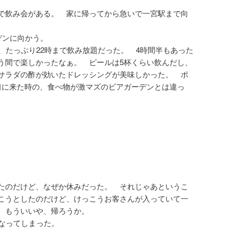
で飲み会がある。 家に帰ってから急いで一宮駅まで向
ーデンに向かう。
、たっぷり22時まで飲み放題だった。 4時間半もあった
う間で楽しかったなぁ。 ビールは5杯くらい飲んだし、
サラダの酢が効いたドレッシングが美味しかった。 ポ
前に来た時の、食べ物が激マズのビアガーデンとは違っ
たのだけど、なぜか休みだった。 それじゃあというこ
こうとしたのだけど、けっこうお客さんが入っていて一
 もういいや、帰ろうか。
になってしまった。