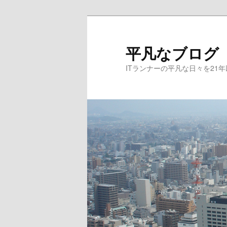
メ
サ
イ
ブ
ン
コ
平凡なブログ
コ
ン
ITランナーの平凡な日々を21
ン
テ
テ
ン
ン
ツ
ツ
へ
へ
移
移
動
動