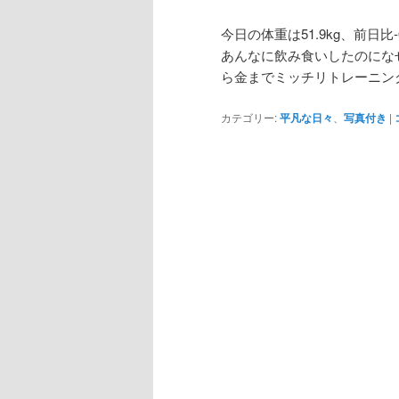
今日の体重は51.9kg、前日比-0
あんなに飲み食いしたのにな
ら金までミッチリトレーニン
カテゴリー:
平凡な日々
、
写真付き
|