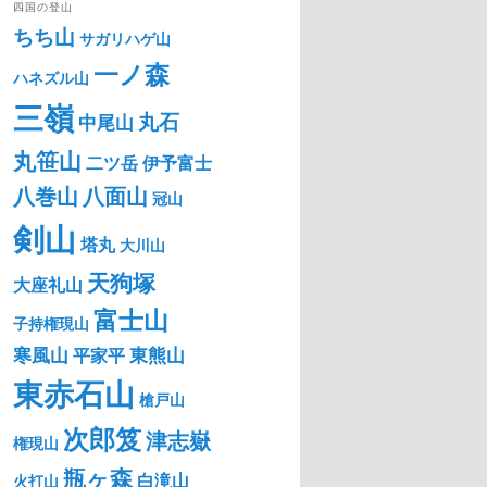
四国の登山
ちち山
サガリハゲ山
一ノ森
ハネズル山
三嶺
丸石
中尾山
丸笹山
二ツ岳
伊予富士
八巻山
八面山
冠山
剣山
塔丸
大川山
天狗塚
大座礼山
富士山
子持権現山
寒風山
東熊山
平家平
東赤石山
槍戸山
次郎笈
津志嶽
権現山
瓶ヶ森
白滝山
火打山