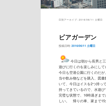
メ
イ
日別アーカイブ:
2016/06/11 土曜日
ン
メ
ニ
ビアガーデン
ュ
ー
投稿日時:
2016/06/11 土曜日
今日は朝から長男と三
遊びに行くのを楽しみにして
今日も空港公園に行くのだが
当や飲み物などを購入、図書
いて、今日はイスを2つ持っ
持ってきているので、水遊び
完璧な状態で、16時過ぎま
しい。 帰りの車、家まで1