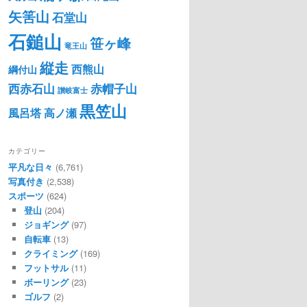
矢筈山
石堂山
石鎚山
笹ヶ峰
竜王山
縦走
西熊山
綱付山
西赤石山
赤帽子山
讃岐富士
黒笠山
風呂塔
高ノ瀬
カテゴリー
平凡な日々
(6,761)
写真付き
(2,538)
スポーツ
(624)
登山
(204)
ジョギング
(97)
自転車
(13)
クライミング
(169)
フットサル
(11)
ボーリング
(23)
ゴルフ
(2)