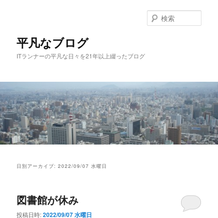
メ
サ
イ
ブ
検
ン
コ
索
コ
ン
平凡なブログ
ン
テ
ITランナーの平凡な日々を21年以上綴ったブログ
テ
ン
ン
ツ
ツ
へ
へ
移
移
動
動
メ
イ
日別アーカイブ:
2022/09/07 水曜日
ン
メ
ニ
図書館が休み
ュ
ー
投稿日時:
2022/09/07 水曜日