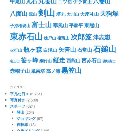
丸笹山
八巻山
丸石
中尾山
二ツ岳
伊予富士
剣山
八面山
天狗塚
塔丸
大座礼山
冠山
大川山
富士山
寒風山
東熊山
平家平
子持権現山
東赤石山
次郎笈
津志嶽
槍戸山
権現山
石鎚山
瓶ヶ森
矢筈山
石堂山
白滝山
火打山
笹ヶ峰
縦走
西赤石山
西熊山
綱付山
竜王山
讃岐富士
黒笠山
赤帽子山
風呂塔
高ノ瀬
カテゴリー
平凡な日々
(6,761)
写真付き
(2,538)
スポーツ
(624)
登山
(204)
ジョギング
(97)
自転車
(13)
クライミング
(169)