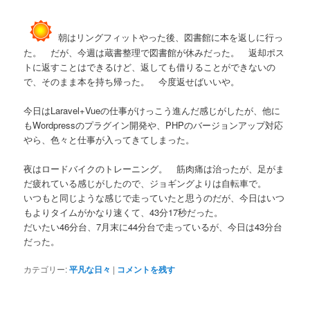
朝はリングフィットやった後、図書館に本を返しに行っ
た。 だが、今週は蔵書整理で図書館が休みだった。 返却ポス
トに返すことはできるけど、返しても借りることができないの
で、そのまま本を持ち帰った。 今度返せばいいや。
今日はLaravel+Vueの仕事がけっこう進んだ感じがしたが、他に
もWordpressのプラグイン開発や、PHPのバージョンアップ対応
やら、色々と仕事が入ってきてしまった。
夜はロードバイクのトレーニング。 筋肉痛は治ったが、足がま
だ疲れている感じがしたので、ジョギングよりは自転車で。
いつもと同じような感じで走っていたと思うのだが、今日はいつ
もよりタイムがかなり速くて、43分17秒だった。
だいたい46分台、7月末に44分台で走っているが、今日は43分台
だった。
カテゴリー:
平凡な日々
|
コメントを残す