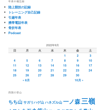
年表や備忘録
陸上競技の記録
トレーニング自己記録
引越年表
携帯電話年表
骨折年表
Podcast
2022年9月
日
月
火
水
木
金
土
1
2
3
4
5
6
7
8
9
10
11
12
13
14
15
16
17
18
19
20
21
22
23
24
25
26
27
28
29
30
« 8月
10月 »
四国の登山
三嶺
一ノ森
ちち山
サガリハゲ山
ハネズル山