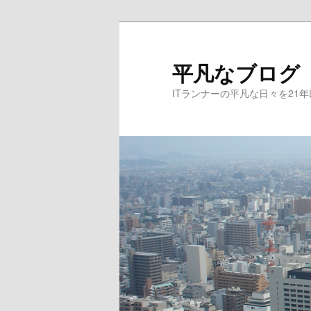
メ
サ
イ
ブ
ン
コ
平凡なブログ
コ
ン
ITランナーの平凡な日々を21
ン
テ
テ
ン
ン
ツ
ツ
へ
へ
移
移
動
動