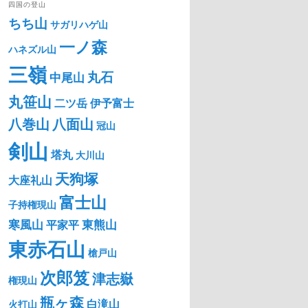
四国の登山
ちち山
サガリハゲ山
一ノ森
ハネズル山
三嶺
丸石
中尾山
丸笹山
二ツ岳
伊予富士
八巻山
八面山
冠山
剣山
塔丸
大川山
天狗塚
大座礼山
富士山
子持権現山
寒風山
東熊山
平家平
東赤石山
槍戸山
次郎笈
津志嶽
権現山
瓶ヶ森
白滝山
火打山