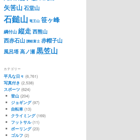
矢筈山
石堂山
石鎚山
笹ヶ峰
竜王山
縦走
西熊山
綱付山
西赤石山
赤帽子山
讃岐富士
黒笠山
風呂塔
高ノ瀬
カテゴリー
平凡な日々
(6,761)
写真付き
(2,538)
スポーツ
(624)
登山
(204)
ジョギング
(97)
自転車
(13)
クライミング
(169)
フットサル
(11)
ボーリング
(23)
ゴルフ
(2)