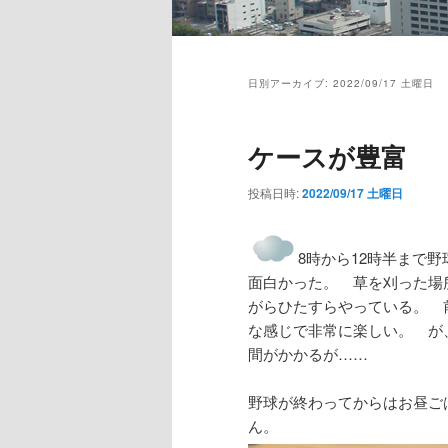
メ
イ
日別アーカイブ:
2022/09/17 土曜日
ン
メ
ニ
ケースが豊富
ュ
ー
投稿日時:
2022/09/17 土曜日
8時から12時半まで
面白かった。 草を刈った場
がらひたすらやっている。 
な感じで非常に楽しい。 が
間がかかるが……
野球が終わってからはお昼ご
ん。