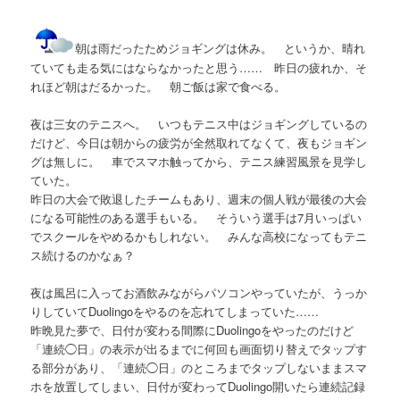
朝は雨だったためジョギングは休み。 というか、晴れ
ていても走る気にはならなかったと思う…… 昨日の疲れか、そ
れほど朝はだるかった。 朝ご飯は家で食べる。
夜は三女のテニスへ。 いつもテニス中はジョギングしているの
だけど、今日は朝からの疲労が全然取れてなくて、夜もジョギン
グは無しに。 車でスマホ触ってから、テニス練習風景を見学し
ていた。
昨日の大会で敗退したチームもあり、週末の個人戦が最後の大会
になる可能性のある選手もいる。 そういう選手は7月いっぱい
でスクールをやめるかもしれない。 みんな高校になってもテニ
ス続けるのかなぁ？
夜は風呂に入ってお酒飲みながらパソコンやっていたが、うっか
りしていてDuolingoをやるのを忘れてしまっていた……
昨晩見た夢で、日付が変わる間際にDuolingoをやったのだけど
「連続◯日」の表示が出るまでに何回も画面切り替えでタップす
る部分があり、「連続◯日」のところまでタップしないままスマ
ホを放置してしまい、日付が変わってDuolingo開いたら連続記録