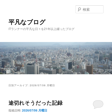
メ
サ
イ
ブ
検
ン
コ
索
コ
ン
平凡なブログ
ン
テ
ITランナーの平凡な日々を21年以上綴ったブログ
テ
ン
ン
ツ
ツ
へ
へ
移
移
動
動
メ
イ
日別アーカイブ:
2026/07/06 月曜日
ン
メ
ニ
途切れそうだった記録
ュ
ー
投稿日時:
2026/07/06 月曜日