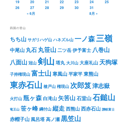
19
20
21
22
23
24
25
26
27
28
29
30
31
« 6月
8月 »
四国の登山
三嶺
一ノ森
ちち山
サガリハゲ山
ハネズル山
丸笹山
八巻山
丸石
中尾山
二ツ岳
伊予富士
剣山
八面山
天狗塚
塔丸
大座礼山
冠山
大川山
富士山
寒風山
東熊山
平家平
子持権現山
東赤石山
次郎笈
津志嶽
槍戸山
権現山
石鎚山
瓶ヶ森
矢筈山
石堂山
白滝山
火打山
笹ヶ峰
縦走
西赤石山
西熊山
綱付山
竜王山
讃岐富士
黒笠山
赤帽子山
風呂塔
高ノ瀬