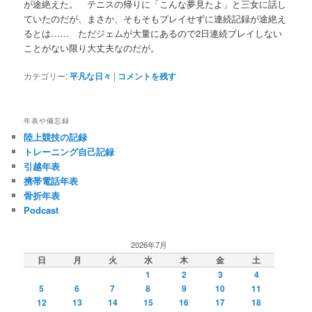
が途絶えた。 テニスの帰りに「こんな夢見たよ」と三女に話し
ていたのだが、まさか、そもそもプレイせずに連続記録が途絶え
るとは…… ただジェムが大量にあるので2日連続プレイしない
ことがない限り大丈夫なのだが。
カテゴリー:
平凡な日々
|
コメントを残す
年表や備忘録
陸上競技の記録
トレーニング自己記録
引越年表
携帯電話年表
骨折年表
Podcast
2026年7月
日
月
火
水
木
金
土
1
2
3
4
5
6
7
8
9
10
11
12
13
14
15
16
17
18