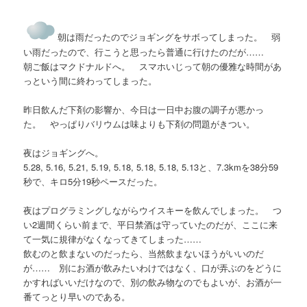
朝は雨だったのでジョギングをサボってしまった。 弱
い雨だったので、行こうと思ったら普通に行けたのだが……
朝ご飯はマクドナルドへ。 スマホいじって朝の優雅な時間があ
っという間に終わってしまった。
昨日飲んだ下剤の影響か、今日は一日中お腹の調子が悪かっ
た。 やっぱりバリウムは味よりも下剤の問題がきつい。
夜はジョギングへ。
5.28, 5.16, 5.21, 5.19, 5.18, 5.18, 5.18, 5.13と、7.3kmを38分59
秒で、キロ5分19秒ペースだった。
夜はプログラミングしながらウイスキーを飲んでしまった。 つ
い2週間くらい前まで、平日禁酒は守っていたのだが、ここに来
て一気に規律がなくなってきてしまった……
飲むのと飲まないのだったら、当然飲まないほうがいいのだ
が…… 別にお酒が飲みたいわけではなく、口が弄ぶのをどうに
かすればいいだけなので、別の飲み物なのでもよいが、お酒が一
番てっとり早いのである。