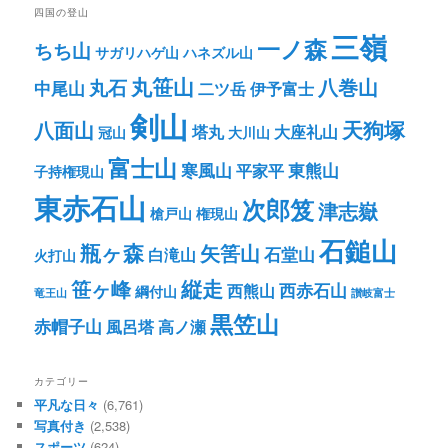
四国の登山
三嶺
一ノ森
ちち山
サガリハゲ山
ハネズル山
丸笹山
八巻山
丸石
中尾山
二ツ岳
伊予富士
剣山
八面山
天狗塚
塔丸
大座礼山
冠山
大川山
富士山
寒風山
東熊山
平家平
子持権現山
東赤石山
次郎笈
津志嶽
槍戸山
権現山
石鎚山
瓶ヶ森
矢筈山
石堂山
白滝山
火打山
笹ヶ峰
縦走
西赤石山
西熊山
綱付山
竜王山
讃岐富士
黒笠山
赤帽子山
風呂塔
高ノ瀬
カテゴリー
平凡な日々
(6,761)
写真付き
(2,538)
スポーツ
(624)