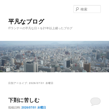
メ
サ
イ
ブ
検
ン
コ
索
コ
ン
平凡なブログ
ン
テ
ITランナーの平凡な日々を21年以上綴ったブログ
テ
ン
ン
ツ
ツ
へ
へ
移
移
動
動
メ
イ
日別アーカイブ:
2026/07/01 水曜日
ン
メ
ニ
下剤に苦しむ
ュ
ー
投稿日時:
2026/07/01 水曜日