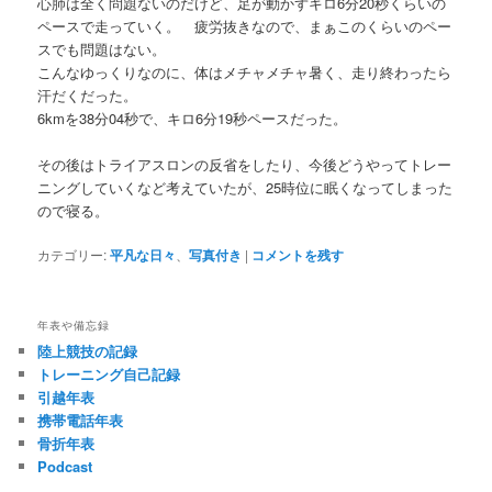
心肺は全く問題ないのだけど、足が動かずキロ6分20秒くらいの
ペースで走っていく。 疲労抜きなので、まぁこのくらいのペー
スでも問題はない。
こんなゆっくりなのに、体はメチャメチャ暑く、走り終わったら
汗だくだった。
6kmを38分04秒で、キロ6分19秒ペースだった。
その後はトライアスロンの反省をしたり、今後どうやってトレー
ニングしていくなど考えていたが、25時位に眠くなってしまった
ので寝る。
カテゴリー:
平凡な日々
、
写真付き
|
コメントを残す
年表や備忘録
陸上競技の記録
トレーニング自己記録
引越年表
携帯電話年表
骨折年表
Podcast