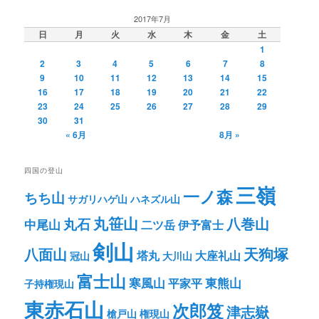
2017年7月
日
月
火
水
木
金
土
1
2
3
4
5
6
7
8
9
10
11
12
13
14
15
16
17
18
19
20
21
22
23
24
25
26
27
28
29
30
31
« 6月
8月 »
四国の登山
三嶺
一ノ森
ちち山
サガリハゲ山
ハネズル山
丸笹山
八巻山
丸石
中尾山
二ツ岳
伊予富士
剣山
八面山
天狗塚
塔丸
大座礼山
冠山
大川山
富士山
寒風山
東熊山
平家平
子持権現山
東赤石山
次郎笈
津志嶽
槍戸山
権現山