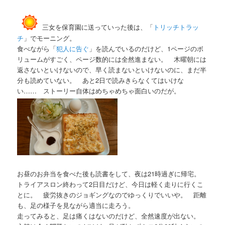
三女を保育園に送っていった後は、「
トリッチトラッ
チ
」でモーニング。
食べながら「
犯人に告ぐ
」を読んでいるのだけど、1ページのボ
リュームがすごく、ページ数的には全然進まない。 木曜朝には
返さないといけないので、早く読まないといけないのに、まだ半
分も読めていない。 あと2日で読みきらなくてはいけな
い…… ストーリー自体はめちゃめちゃ面白いのだが。
お昼のお弁当を食べた後も読書をして、夜は21時過ぎに帰宅。
トライアスロン終わって2日目だけど、今日は軽く走りに行くこ
とに。 疲労抜きのジョギングなのでゆっくりでいいや。 距離
も、足の様子を見ながら適当に走ろう。
走ってみると、足は痛くはないのだけど、全然速度が出ない。