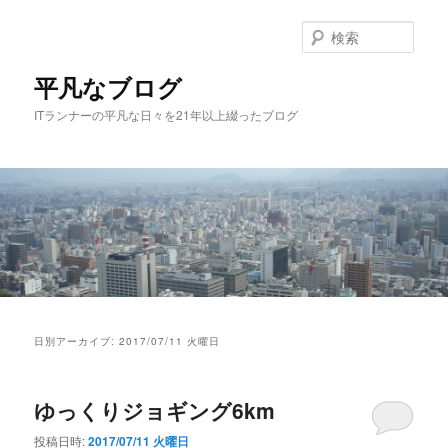
メ
サ
イ
ブ
検
ン
コ
索
コ
ン
平凡なブログ
ン
テ
ITランナーの平凡な日々を21年以上綴ったブログ
テ
ン
ン
ツ
ツ
へ
へ
移
移
動
動
メ
イ
日別アーカイブ:
2017/07/11 火曜日
ン
メ
ニ
ゆっくりジョギング6km
ュ
ー
投稿日時:
2017/07/11 火曜日