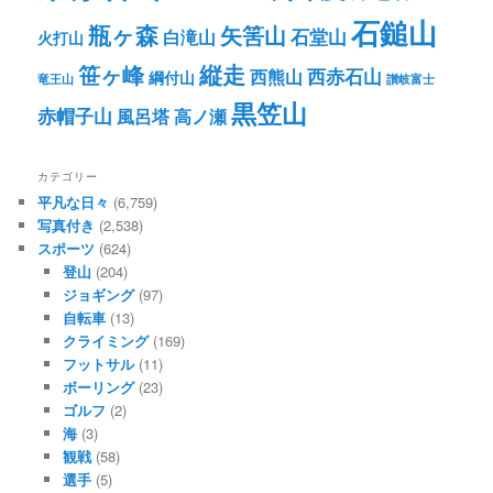
石鎚山
瓶ヶ森
矢筈山
石堂山
白滝山
火打山
笹ヶ峰
縦走
西赤石山
西熊山
綱付山
竜王山
讃岐富士
黒笠山
赤帽子山
風呂塔
高ノ瀬
カテゴリー
平凡な日々
(6,759)
写真付き
(2,538)
スポーツ
(624)
登山
(204)
ジョギング
(97)
自転車
(13)
クライミング
(169)
フットサル
(11)
ボーリング
(23)
ゴルフ
(2)
海
(3)
観戦
(58)
選手
(5)