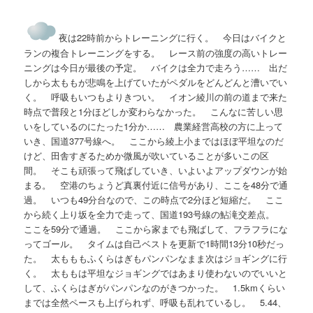
夜は22時前からトレーニングに行く。 今日はバイクと
ランの複合トレーニングをする。 レース前の強度の高いトレー
ニングは今日が最後の予定。 バイクは全力で走ろう…… 出だ
しから太ももが悲鳴を上げていたがペダルをどんどんと漕いでい
く。 呼吸もいつもよりきつい。 イオン綾川の前の道まで来た
時点で普段と1分ほどしか変わらなかった。 こんなに苦しい思
いをしているのにたった1分か…… 農業経営高校の方に上って
いき、国道377号線へ。 ここから綾上小まではほぼ平坦なのだ
けど、田舎すぎるためか微風が吹いていることが多いこの区
間。 そこも頑張って飛ばしていき、いよいよアップダウンが始
まる。 空港のちょうど真裏付近に信号があり、ここを48分で通
過。 いつも49分台なので、この時点で2分ほど短縮だ。 ここ
から続く上り坂を全力で走って、国道193号線の鮎滝交差点。
ここを59分で通過。 ここから家までも飛ばして、フラフラにな
ってゴール。 タイムは自己ベストを更新で1時間13分10秒だっ
た。 太もももふくらはぎもパンパンなまま次はジョギングに行
く。 太ももは平坦なジョギングではあまり使わないのでいいと
して、ふくらはぎがパンパンなのがきつかった。 1.5kmくらい
までは全然ペースも上げられず、呼吸も乱れているし。 5.44、