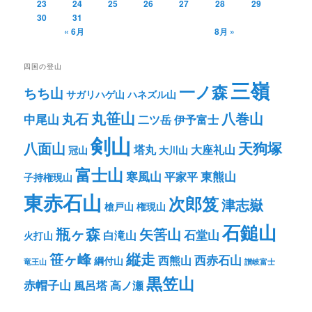
23
24
25
26
27
28
29
30
31
« 6月
8月 »
四国の登山
三嶺
一ノ森
ちち山
サガリハゲ山
ハネズル山
丸笹山
八巻山
丸石
中尾山
二ツ岳
伊予富士
剣山
八面山
天狗塚
塔丸
大座礼山
冠山
大川山
富士山
寒風山
東熊山
平家平
子持権現山
東赤石山
次郎笈
津志嶽
槍戸山
権現山
石鎚山
瓶ヶ森
矢筈山
石堂山
白滝山
火打山
笹ヶ峰
縦走
西赤石山
西熊山
綱付山
竜王山
讃岐富士
黒笠山
赤帽子山
風呂塔
高ノ瀬