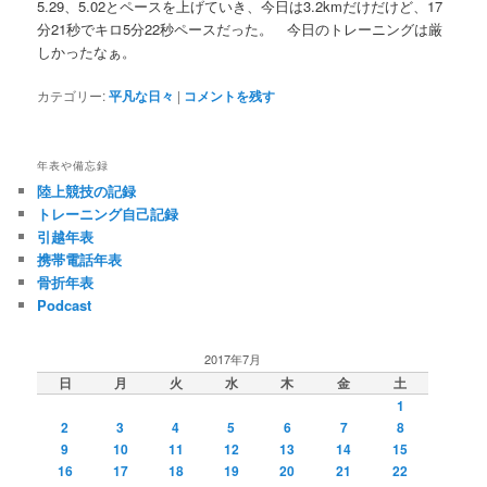
5.29、5.02とペースを上げていき、今日は3.2kmだけだけど、17
分21秒でキロ5分22秒ペースだった。 今日のトレーニングは厳
しかったなぁ。
カテゴリー:
平凡な日々
|
コメントを残す
年表や備忘録
陸上競技の記録
トレーニング自己記録
引越年表
携帯電話年表
骨折年表
Podcast
2017年7月
日
月
火
水
木
金
土
1
2
3
4
5
6
7
8
9
10
11
12
13
14
15
16
17
18
19
20
21
22