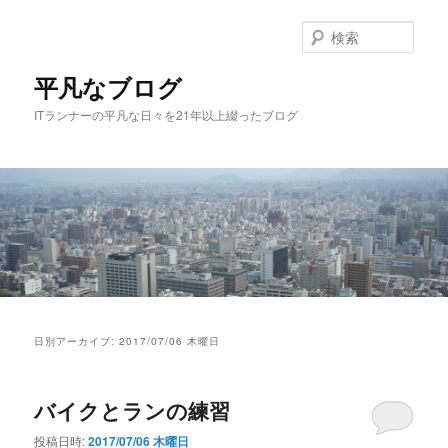
メ
サ
イ
ブ
検
ン
コ
索
コ
ン
平凡なブログ
ン
テ
ITランナーの平凡な日々を21年以上綴ったブログ
テ
ン
ン
ツ
ツ
へ
へ
移
移
動
動
メ
イ
日別アーカイブ:
2017/07/06 木曜日
ン
メ
ニ
バイクとランの練習
ュ
ー
投稿日時:
2017/07/06 木曜日