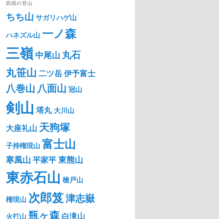
四国の登山
ちち山
サガリハゲ山
一ノ森
ハネズル山
三嶺
丸石
中尾山
丸笹山
二ツ岳
伊予富士
八巻山
八面山
冠山
剣山
塔丸
大川山
天狗塚
大座礼山
富士山
子持権現山
寒風山
東熊山
平家平
東赤石山
槍戸山
次郎笈
津志嶽
権現山
瓶ヶ森
白滝山
火打山