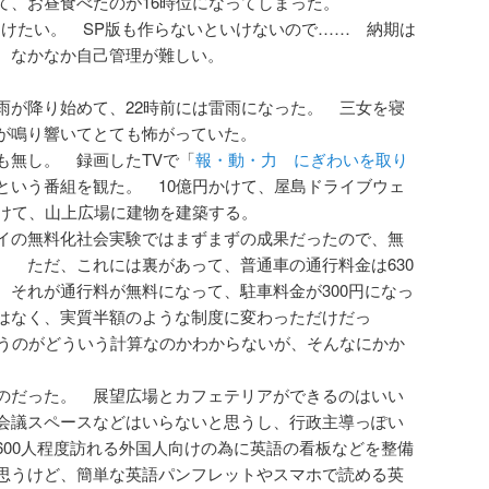
て、お昼食べたのが16時位になってしまった。
つけたい。 SP版も作らないといけないので…… 納期は
、なかなか自己管理が難しい。
雨が降り始めて、22時前には雷雨になった。 三女を寝
が鳴り響いてとても怖がっていた。
も無し。 録画したTVで「
報・動・力 にぎわいを取り
という番組を観た。 10億円かけて、屋島ドライブウェ
かけて、山上広場に建物を建築する。
イの無料化社会実験ではまずまずの成果だったので、無
。 ただ、これには裏があって、普通車の通行料金は630
 それが通行料が無料になって、駐車料金が300円になっ
はなく、実質半額のような制度に変わっただけだっ
いうのがどういう計算なのかわからないが、そんなにかか
のだった。 展望広場とカフェテリアができるのはいい
会議スペースなどはいらないと思うし、行政主導っぽい
600人程度訪れる外国人向けの為に英語の看板などを整備
思うけど、簡単な英語パンフレットやスマホで読める英