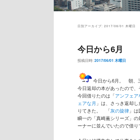
メ
イ
日別アーカイブ:
2017/06/01 木曜日
ン
メ
ニ
今日から6月
ュ
ー
投稿日時:
2017/06/01 木曜日
今日から6月。 朝
今日返却の本があったので、
今回借りたのは「
アンフェア
ェアな月
」は、さっき返却し
りてきた。 「
灰の旋律
」は
瞬一の「真崎薫シリーズ」の
ーナーに並んでいたので借り