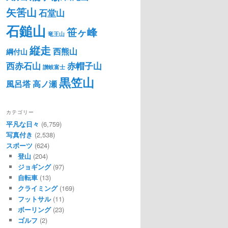
矢筈山
石堂山
石鎚山
笹ヶ峰
竜王山
縦走
西熊山
綱付山
西赤石山
赤帽子山
讃岐富士
黒笠山
風呂塔
高ノ瀬
カテゴリー
平凡な日々
(6,759)
写真付き
(2,538)
スポーツ
(624)
登山
(204)
ジョギング
(97)
自転車
(13)
クライミング
(169)
フットサル
(11)
ボーリング
(23)
ゴルフ
(2)