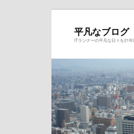
メ
サ
イ
ブ
ン
コ
平凡なブログ
コ
ン
ITランナーの平凡な日々を21
ン
テ
テ
ン
ン
ツ
ツ
へ
へ
移
移
動
動