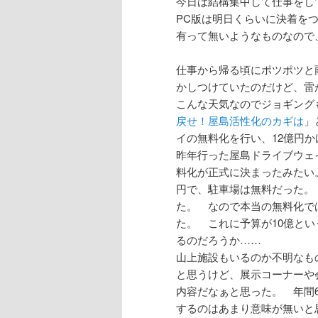
今日は結構集中して仕事をし
PC版は明日くらいに決着を
有って無いようなものなので
仕事から帰る頃にポツポツと
かしつけていたのだけど、雷
こんな天気なのでジョギング
戻せ！屋島活性化のカギは
」
イの無料化を行い、12億円
昨年行った屋島ドライブウェ
料化が正式に決まったみたい
円で、駐車場は無料だった。
た。 なので本当の無料化で
た。 これに予算が10億と
るのだろうか……
山上施設もいるのか不明なも
と思うけど、展示コーナーや
内容だなぁと思った。 年間
するのはあまり意味が無いと