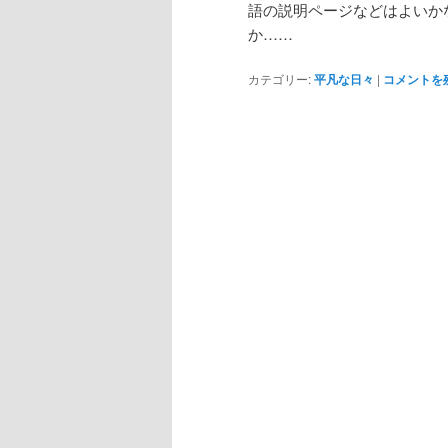
語の説明ページなどはよいか
か……
カテゴリー:
平凡な日々
|
コメントを