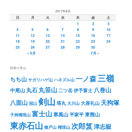
2017年6月
日
月
火
水
木
金
土
1
2
3
4
5
6
7
8
9
10
11
12
13
14
15
16
17
18
19
20
21
22
23
24
25
26
27
28
29
30
« 5月
7月 »
四国の登山
三嶺
一ノ森
ちち山
サガリハゲ山
ハネズル山
丸笹山
八巻山
丸石
中尾山
二ツ岳
伊予富士
剣山
八面山
天狗塚
塔丸
大座礼山
冠山
大川山
富士山
寒風山
東熊山
平家平
子持権現山
東赤石山
次郎笈
津志嶽
槍戸山
権現山