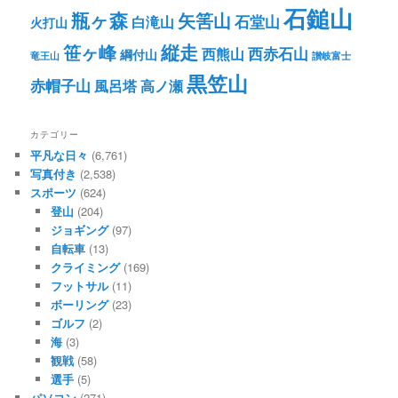
石鎚山
瓶ヶ森
矢筈山
石堂山
白滝山
火打山
笹ヶ峰
縦走
西赤石山
西熊山
綱付山
竜王山
讃岐富士
黒笠山
赤帽子山
風呂塔
高ノ瀬
カテゴリー
平凡な日々
(6,761)
写真付き
(2,538)
スポーツ
(624)
登山
(204)
ジョギング
(97)
自転車
(13)
クライミング
(169)
フットサル
(11)
ボーリング
(23)
ゴルフ
(2)
海
(3)
観戦
(58)
選手
(5)
パソコン
(271)