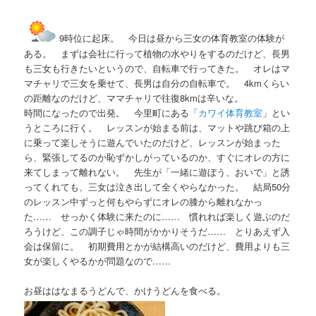
9時位に起床。 今日は昼から三女の体育教室の体験が
ある。 まずは会社に行って植物の水やりをするのだけど、長男
も三女も行きたいというので、自転車で行ってきた。 オレはマ
マチャリで三女を乗せて、長男は自分の自転車で。 4kmくらい
の距離なのだけど、ママチャリで往復8kmは辛いな。
時間になったので出発。 今里町にある「
カワイ体育教室
」とい
うところに行く。 レッスンが始まる前は、マットや跳び箱の上
に乗って楽しそうに遊んでいたのだけど、レッスンが始まった
ら、緊張してるのか恥ずかしがっているのか、すぐにオレの方に
来てしまって離れない。 先生が「一緒に遊ぼう、おいで」と誘
ってくれても、三女は泣き出して全くやらなかった。 結局50分
のレッスン中ずっと何もやらずにオレの膝から離れなかっ
た…… せっかく体験に来たのに…… 慣れれば楽しく遊ぶのだ
ろうけど、この調子じゃ時間がかかりそうだ…… とりあえず入
会は保留に。 初期費用とかが結構高いのだけど、費用よりも三
女が楽しくやるかが問題なので……
お昼ははなまるうどんで、かけうどんを食べる。