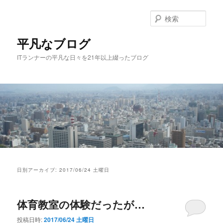
メ
サ
イ
ブ
検
ン
コ
索
コ
ン
平凡なブログ
ン
テ
ITランナーの平凡な日々を21年以上綴ったブログ
テ
ン
ン
ツ
ツ
へ
へ
移
移
動
動
メ
イ
日別アーカイブ:
2017/06/24 土曜日
ン
メ
ニ
体育教室の体験だったが…
ュ
ー
投稿日時:
2017/06/24 土曜日