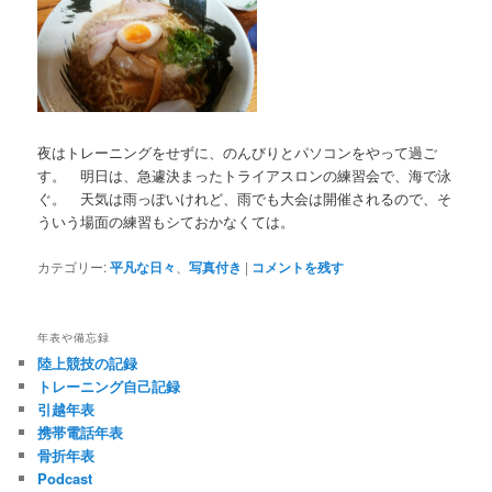
夜はトレーニングをせずに、のんびりとパソコンをやって過ご
す。 明日は、急遽決まったトライアスロンの練習会で、海で泳
ぐ。 天気は雨っぽいけれど、雨でも大会は開催されるので、そ
ういう場面の練習もシておかなくては。
カテゴリー:
平凡な日々
、
写真付き
|
コメントを残す
年表や備忘録
陸上競技の記録
トレーニング自己記録
引越年表
携帯電話年表
骨折年表
Podcast