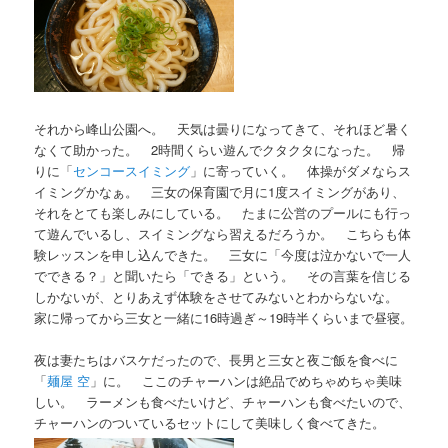
それから峰山公園へ。 天気は曇りになってきて、それほど暑く
なくて助かった。 2時間くらい遊んでクタクタになった。 帰
りに「
センコースイミング
」に寄っていく。 体操がダメならス
イミングかなぁ。 三女の保育園で月に1度スイミングがあり、
それをとても楽しみにしている。 たまに公営のプールにも行っ
て遊んでいるし、スイミングなら習えるだろうか。 こちらも体
験レッスンを申し込んできた。 三女に「今度は泣かないで一人
でできる？」と聞いたら「できる」という。 その言葉を信じる
しかないが、とりあえず体験をさせてみないとわからないな。
家に帰ってから三女と一緒に16時過ぎ～19時半くらいまで昼寝。
夜は妻たちはバスケだったので、長男と三女と夜ご飯を食べに
「
麺屋 空
」に。 ここのチャーハンは絶品でめちゃめちゃ美味
しい。 ラーメンも食べたいけど、チャーハンも食べたいので、
チャーハンのついているセットにして美味しく食べてきた。