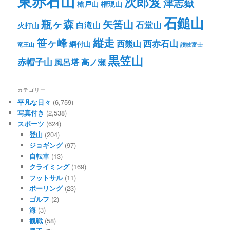
東赤石山
次郎笈
津志嶽
槍戸山
権現山
石鎚山
瓶ヶ森
矢筈山
石堂山
白滝山
火打山
笹ヶ峰
縦走
西赤石山
西熊山
綱付山
竜王山
讃岐富士
黒笠山
赤帽子山
風呂塔
高ノ瀬
カテゴリー
平凡な日々
(6,759)
写真付き
(2,538)
スポーツ
(624)
登山
(204)
ジョギング
(97)
自転車
(13)
クライミング
(169)
フットサル
(11)
ボーリング
(23)
ゴルフ
(2)
海
(3)
観戦
(58)