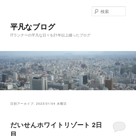
メ
サ
イ
ブ
検
ン
コ
索
コ
ン
平凡なブログ
ン
テ
ITランナーの平凡な日々を21年以上綴ったブログ
テ
ン
ン
ツ
ツ
へ
へ
移
移
動
動
メ
イ
日別アーカイブ:
2023/01/04 水曜日
ン
メ
ニ
だいせんホワイトリゾート 2日
ュ
ー
目