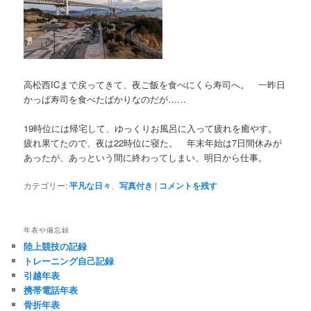
高松西ICまで戻ってきて、夜ご飯を食べにくら寿司へ。 一昨日
かっぱ寿司を食べたばかりなのだが……
19時位には帰宅して、ゆっくりお風呂に入って疲れを癒やす。
疲れ果てたので、夜は22時位に寝た。 年末年始は7日間休みが
あったが、あっという間に終わってしまい、明日から仕事。
カテゴリー:
平凡な日々
、
写真付き
|
コメントを残す
年表や備忘録
陸上競技の記録
トレーニング自己記録
引越年表
携帯電話年表
骨折年表