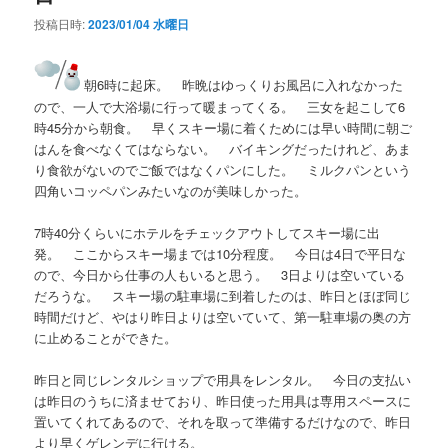
投稿日時:
2023/01/04 水曜日
朝6時に起床。 昨晩はゆっくりお風呂に入れなかった
ので、一人で大浴場に行って暖まってくる。 三女を起こして6
時45分から朝食。 早くスキー場に着くためには早い時間に朝ご
はんを食べなくてはならない。 バイキングだったけれど、あま
り食欲がないのでご飯ではなくパンにした。 ミルクパンという
四角いコッペパンみたいなのが美味しかった。
7時40分くらいにホテルをチェックアウトしてスキー場に出
発。 ここからスキー場までは10分程度。 今日は4日で平日な
ので、今日から仕事の人もいると思う。 3日よりは空いている
だろうな。 スキー場の駐車場に到着したのは、昨日とほぼ同じ
時間だけど、やはり昨日よりは空いていて、第一駐車場の奥の方
に止めることができた。
昨日と同じレンタルショップで用具をレンタル。 今日の支払い
は昨日のうちに済ませており、昨日使った用具は専用スペースに
置いてくれてあるので、それを取って準備するだけなので、昨日
より早くゲレンデに行ける。