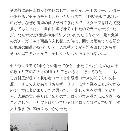
その前に豪円山ロッジで休憩して、三女がハートのキーホルダー
があたるガチャガチャをしたいというので、1回やらせてあげた
のだが、なぜか鬼滅の商品が出てきたので、スタッフを呼んで交
換してもらった。 自由に選ばせてくれたのでラッキーだった
が、なぜ1つだけ鬼滅の物が入っていたのだろうか？ 元々鬼滅
のガチャガチャで商品を入れ替えた時に、回すと落ちてくる部分
に鬼滅の商品が残っていて、入れ替えてから誰も回しておらず、
それが出てきたとか？ それくらいしか考えられない……
中の原エリアで2本くらい滑ってから、まだ行ったことのない中
の原エリアの左の方のU1エリアという方に行ってみた。 こち
らは斜度が緩くて初心者コースと中級者コースの間くらいの斜
度。 そして人があまりおらず、リフトにすぐ乗ることができる
ので非常に良いエリアだと思った。 楽しく何本か滑っていた
ら、大粒の雪が降りはじめたので、ロッジでお昼ごはんを食べる
ことにした。 リフトは空いているけどロッジは混んでいて、注
文するまでに20分くらいかかった。