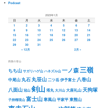
Podcast
2023年1月
日
月
火
水
木
金
土
1
2
3
4
5
6
7
8
9
10
11
12
13
14
15
16
17
18
19
20
21
22
23
24
25
26
27
28
29
30
31
« 12月
2月 »
四国の登山
三嶺
一ノ森
ちち山
サガリハゲ山
ハネズル山
丸笹山
八巻山
丸石
中尾山
二ツ岳
伊予富士
剣山
八面山
天狗塚
塔丸
大座礼山
冠山
大川山
富士山
寒風山
東熊山
平家平
子持権現山